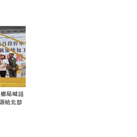
城鄉局喊話
源給北部