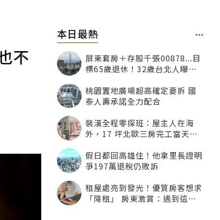
本日最熱
也不
屏東套房＋存股千張00878...目
標65歲退休！32歲台北人曝：
現在已有243張
桃園置地廣場超高確定要拆 國
泰人壽承諾全力配合
裝潢全程零探班：屋主人在海
外，17 坪北歐三房完工當天才
「開箱」
假日都回高雄住！他拿里長證明
爭197萬退稅仍敗訴
租屋處亮到發光！優質房客想求
「降租」 房東激賞：遇到這種
一定降