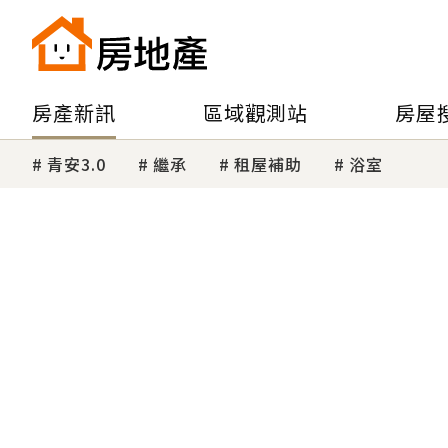
房產新訊
區域觀測站
房屋
青安3.0
繼承
租屋補助
浴室