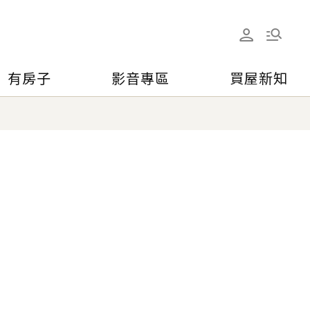
有房子
影音專區
買屋新知