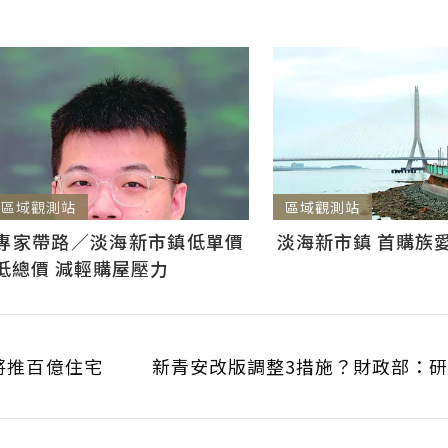
區域觀測站
區域觀測站
淡海新市鎮 首購族
專家帶路／淡海新市鎮低單價
低總價 減輕購屋壓力
將推百億住宅
新青安改版調整3措施？財政部：