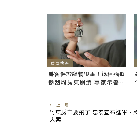
房屋搜奇
房客保證寵物很乖！退租牆壁
慘刮爛房東崩潰 專家示警：
「防火線」是關鍵
←
上一篇
竹東房市要飛了 忠泰宣布進軍、
大案