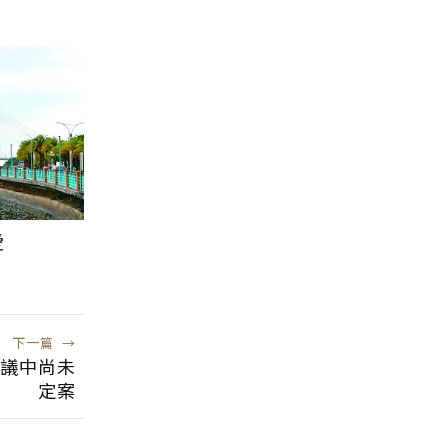
愛
下一篇
→
研議中尚未
定案