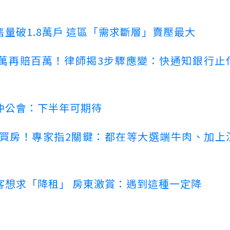
量破1.8萬戶 這區「需求斷層」賣壓最大
萬再賠百萬！律師揭3步驟應變：快通知銀行止
仲公會：下半年可期待
場買房！專家指2關鍵：都在等大選端牛肉、加上
客想求「降租」 房東激賞：遇到這種一定降