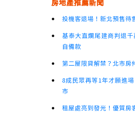
房地產推薦新聞
投機客退場！新北預售待售
基泰大直爛尾建商判退千
自備款
第二屋限貸解禁？北市房
8成民眾再等1年才願進
市
租屋處亮到發光！優質房