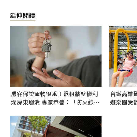
延伸閱讀
房客保證寵物很乖！退租牆壁慘刮
台鐵高雄
爛房東崩潰 專家示警：「防火線」
遊樂園受歡
是關鍵