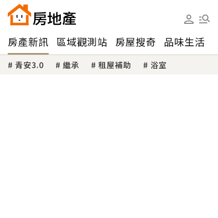
房產新訊
區域觀測站
房屋搜奇
品味生活
青安3.0
繼承
租屋補助
浴室