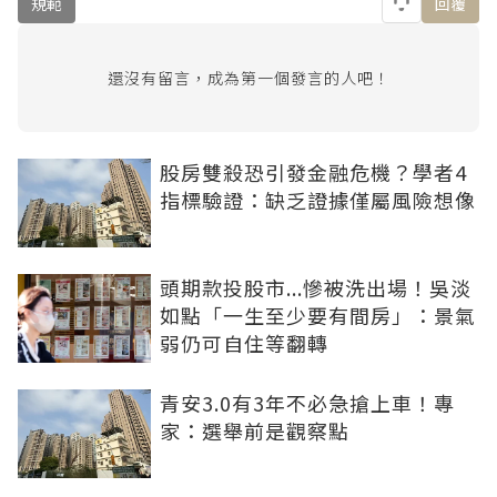
規範
回覆
還沒有留言，成為第一個發言的人吧！
股房雙殺恐引發金融危機？學者4
指標驗證：缺乏證據僅屬風險想像
頭期款投股市...慘被洗出場！吳淡
如點「一生至少要有間房」：景氣
弱仍可自住等翻轉
青安3.0有3年不必急搶上車！專
家：選舉前是觀察點