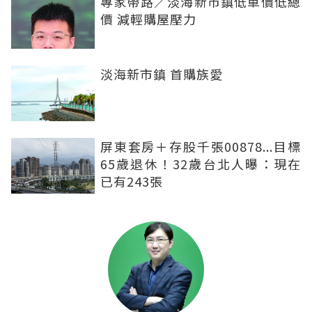
專家帶路／淡海新市鎮低單價低總
價 減輕購屋壓力
淡海新市鎮 首購族愛
屏東套房＋存股千張00878...目標
65歲退休！32歲台北人曝：現在
已有243張