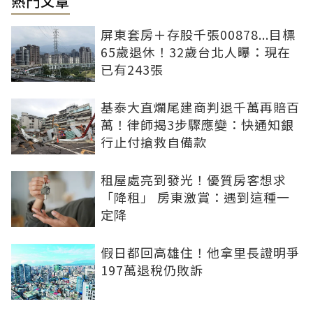
熱門文章
屏東套房＋存股千張00878...目標
65歲退休！32歲台北人曝：現在
已有243張
基泰大直爛尾建商判退千萬再賠百
萬！律師揭3步驟應變：快通知銀
行止付搶救自備款
租屋處亮到發光！優質房客想求
「降租」 房東激賞：遇到這種一
定降
假日都回高雄住！他拿里長證明爭
197萬退稅仍敗訴