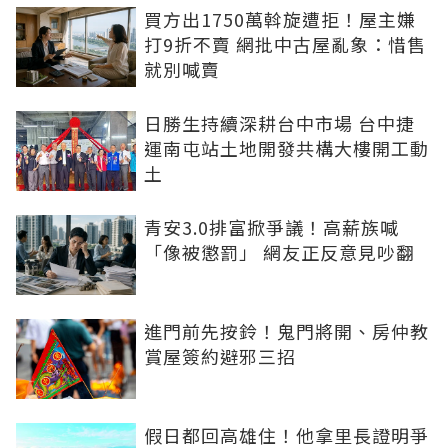
買方出1750萬斡旋遭拒！屋主嫌
打9折不賣 網批中古屋亂象：惜售
就別喊賣
日勝生持續深耕台中市場 台中捷
運南屯站土地開發共構大樓開工動
土
青安3.0排富掀爭議！高薪族喊
「像被懲罰」 網友正反意見吵翻
進門前先按鈴！鬼門將開、房仲教
賞屋簽約避邪三招
假日都回高雄住！他拿里長證明爭