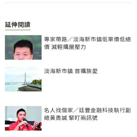
延伸閱讀
專家帶路／淡海新市鎮低單價低總
價 減輕購屋壓力
淡海新市鎮 首購族愛
名人找個家／廷豐金融科技執行副
總黃勇諴 緊盯兩訊號