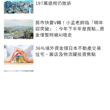
197萬退稅仍敗訴
房市快要V轉！小孟老師指「明年
迎突破」：今年下半年是買點...資
金僅暫時被AI吸走
36%境外資金撐日本不動產交易
住宅、飯店及物流躍投資焦點
青安3.0變相降息！專家點「有望
助攻自住買盤」：政策沒要瘋狂推
升、要平穩回溫
爸媽出錢買房...最怕被不孝子賣
掉！預告登記3保命防範：簡單手