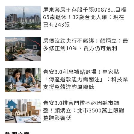
屏東套房＋存股千張00878...目標
65歲退休！32歲台北人曝：現在
已有243張
房價沒跌央行不鬆綁！顏炳立：最
多修正到10%、買方仍可獲利
青安3.0利息補貼退場！專家點
「傳產還款能力需關注」：科技業
支撐整體違約風險低
青安3.0排富門檻不必因縣市調
整！顏炳立：北市3500萬上限對
整體影響低