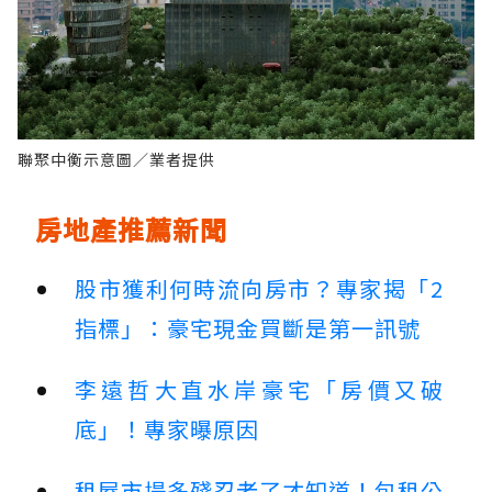
聯聚中衡示意圖／業者提供
房地產推薦新聞
股市獲利何時流向房市？專家揭「2
指標」：豪宅現金買斷是第一訊號
李遠哲大直水岸豪宅「房價又破
底」！專家曝原因
租屋市場多殘忍老了才知道！包租公