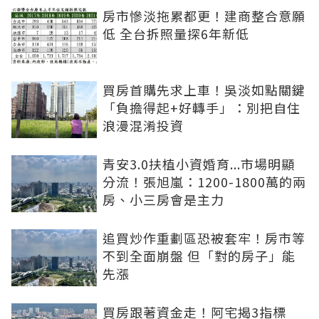
房市慘淡拖累都更！建商整合意願
低 全台拆照量探6年新低
買房首購先求上車！吳淡如點關鍵
「負擔得起+好轉手」：別把自住
浪漫混淆投資
青安3.0扶植小資婚育...市場明顯
分流！張旭嵐：1200-1800萬的兩
房、小三房會是主力
追買炒作重劃區恐被套牢！房市等
不到全面崩盤 但「對的房子」能
先漲
買房跟著資金走！阿宅揭3指標