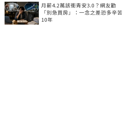
月薪4.2萬該衝青安3.0？網友勸
「別急買房」：一念之差恐多辛苦
10年