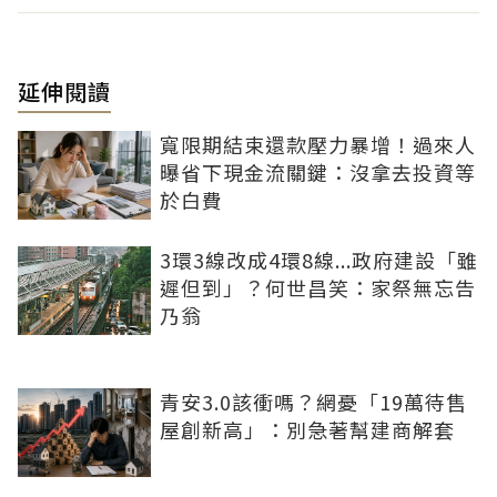
延伸閱讀
寬限期結束還款壓力暴增！過來人
曝省下現金流關鍵：沒拿去投資等
於白費
3環3線改成4環8線...政府建設「雖
遲但到」？何世昌笑：家祭無忘告
乃翁
青安3.0該衝嗎？網憂「19萬待售
屋創新高」：別急著幫建商解套