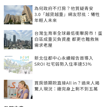
為何政府不打房？他質疑青安
3.0「越貸越重」網友怒批：犧牲
年輕人未來
台灣生育率全球最低衝擊房市！蛋
白區成重災負資產 都更也難救無
需求老屋
新北住都中心永續報告首導入
SROI 社宅弱勢入住率達53%
買房頭期款直接All in？過來人揭
驚人現況：繳完身上剩不到五萬