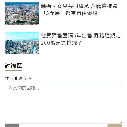
媽媽、女兒共同繼承 戶籍這樣遷
「3間房」都享自住優稅
他買預售屋隔5年出售 弄錯這規定
200萬元退稅飛了
討論區
共有
0
則留言