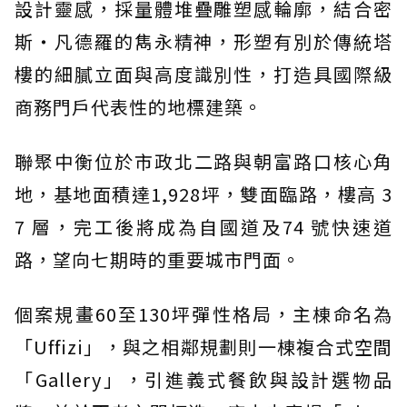
設計靈感，採量體堆疊雕塑感輪廓，結合密
斯‧凡德羅的雋永精神，形塑有別於傳統塔
樓的細膩立面與高度識別性，打造具國際級
商務門戶代表性的地標建築。
聯聚中衡位於市政北二路與朝富路口核心角
地，基地面積達1,928坪，雙面臨路，樓高 3
7 層，完工後將成為自國道及74 號快速道
路，望向七期時的重要城市門面。
個案規畫60至130坪彈性格局，主棟命名為
「Uffizi」，與之相鄰規劃則一棟複合式空間
「Gallery」，引進義式餐飲與設計選物品