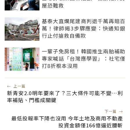
屋恐難救
基泰大直爛尾建商判退千萬再賠百
萬！律師揭3步驟應變：快通知銀
行止付搶救自備款
一輩子免房租！韓國推生兩胎補助
專家喊話「台灣應學習」：社宅僅
打8折根本沒用
←
上一篇
新青安2.0明年要來了？三大條件可能不變…利
率補貼、門檻成關鍵
下一篇
→
最低投報率下降也沒用 今年土地及商用不動產
投資金額僅166億逼近腰斬