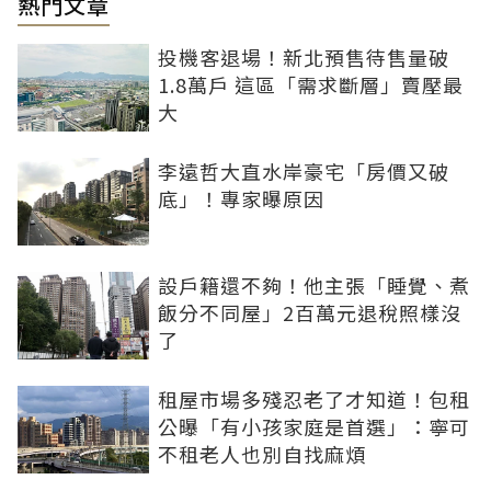
熱門文章
投機客退場！新北預售待售量破
1.8萬戶 這區「需求斷層」賣壓最
大
李遠哲大直水岸豪宅「房價又破
底」！專家曝原因
設戶籍還不夠！他主張「睡覺、煮
飯分不同屋」2百萬元退稅照樣沒
了
租屋市場多殘忍老了才知道！包租
公曝「有小孩家庭是首選」：寧可
不租老人也別自找麻煩