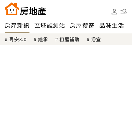
房產新訊
區域觀測站
房屋搜奇
品味生活
青安3.0
繼承
租屋補助
浴室