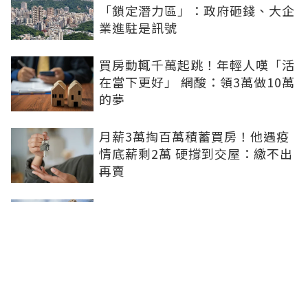
「鎖定潛力區」：政府砸錢、大企
業進駐是訊號
買房動輒千萬起跳！年輕人嘆「活
在當下更好」 網酸：領3萬做10萬
的夢
月薪3萬掏百萬積蓄買房！他遇疫
情底薪剩2萬 硬撐到交屋：繳不出
再賣
8成民眾再等1年才願進場買房！專
家指2關鍵：都在等大選端牛肉、
加上沉迷股市
0積蓄被迫買房！北漂族砸100萬
搶買A7預售破7字頭 網驚：割韭