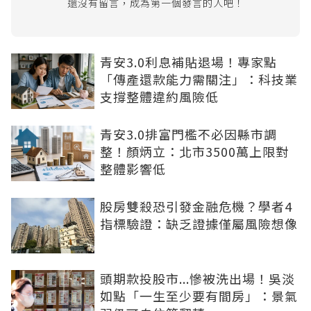
還沒有留言，成為第一個發言的人吧！
青安3.0利息補貼退場！專家點
「傳產還款能力需關注」：科技業
支撐整體違約風險低
青安3.0排富門檻不必因縣市調
整！顏炳立：北市3500萬上限對
整體影響低
股房雙殺恐引發金融危機？學者4
指標驗證：缺乏證據僅屬風險想像
頭期款投股市...慘被洗出場！吳淡
如點「一生至少要有間房」：景氣