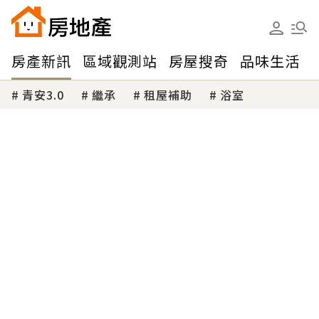
房產新訊
區域觀測站
房屋搜奇
品味生活
青安3.0
繼承
租屋補助
浴室