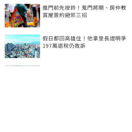
進門前先按鈴！鬼門將開、房仲教
賞屋簽約避邪三招
假日都回高雄住！他拿里長證明爭
197萬退稅仍敗訴
房市快要V轉！小孟老師指「明年
迎突破」：今年下半年是買點...資
金僅暫時被AI吸走
36%境外資金撐日本不動產交易
住宅、飯店及物流躍投資焦點