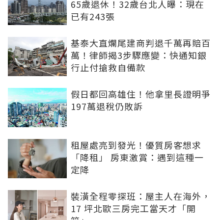
65歲退休！32歲台北人曝：現在
已有243張
基泰大直爛尾建商判退千萬再賠百
萬！律師揭3步驟應變：快通知銀
行止付搶救自備款
假日都回高雄住！他拿里長證明爭
197萬退稅仍敗訴
租屋處亮到發光！優質房客想求
「降租」 房東激賞：遇到這種一
定降
裝潢全程零探班：屋主人在海外，
17 坪北歐三房完工當天才「開