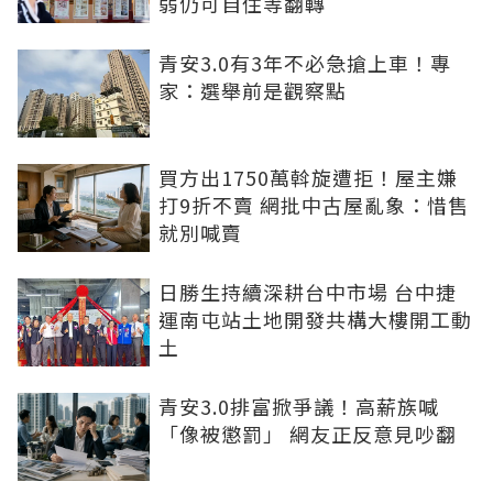
弱仍可自住等翻轉
青安3.0有3年不必急搶上車！專
家：選舉前是觀察點
買方出1750萬斡旋遭拒！屋主嫌
打9折不賣 網批中古屋亂象：惜售
就別喊賣
日勝生持續深耕台中市場 台中捷
運南屯站土地開發共構大樓開工動
土
青安3.0排富掀爭議！高薪族喊
「像被懲罰」 網友正反意見吵翻