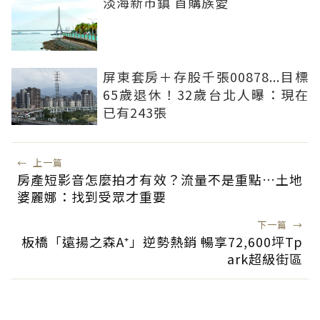
淡海新市鎮 首購族愛
屏東套房＋存股千張00878...目標
65歲退休！32歲台北人曝：現在
已有243張
←
上一篇
房產短影音怎麼拍才有效？流量不是重點…土地
婆麗娜：找到受眾才重要
下一篇
→
板橋「遠揚之森A⁺」逆勢熱銷 暢享72,600坪Tp
ark超級街區