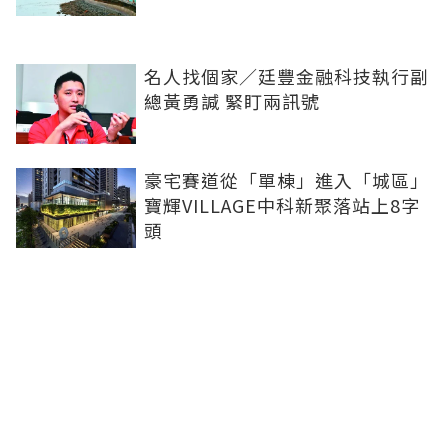
名人找個家／廷豐金融科技執行副
總黃勇諴 緊盯兩訊號
豪宅賽道從「單棟」進入「城區」
寶輝VILLAGE中科新聚落站上8字
頭