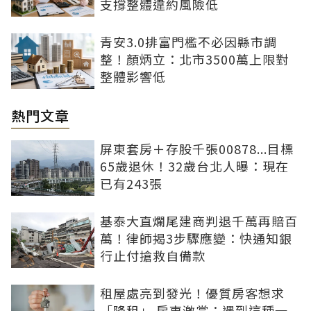
支撐整體違約風險低
青安3.0排富門檻不必因縣市調
整！顏炳立：北市3500萬上限對
整體影響低
熱門文章
屏東套房＋存股千張00878...目標
65歲退休！32歲台北人曝：現在
已有243張
基泰大直爛尾建商判退千萬再賠百
萬！律師揭3步驟應變：快通知銀
行止付搶救自備款
租屋處亮到發光！優質房客想求
「降租」 房東激賞：遇到這種一