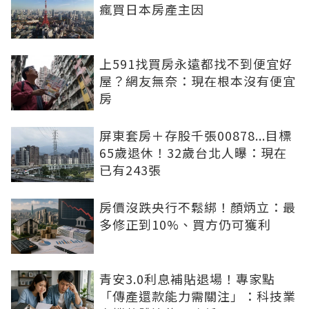
瘋買日本房產主因
上591找買房永遠都找不到便宜好
屋？網友無奈：現在根本沒有便宜
房
屏東套房＋存股千張00878...目標
65歲退休！32歲台北人曝：現在
已有243張
房價沒跌央行不鬆綁！顏炳立：最
多修正到10%、買方仍可獲利
青安3.0利息補貼退場！專家點
「傳產還款能力需關注」：科技業