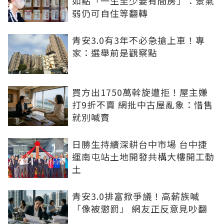
如點「一生至少要有間房」：景氣
弱仍可自住等翻轉
青安3.0有3年不必急搶上車！專
家：選舉前是觀察點
買方出1750萬斡旋遭拒！屋主嫌
打9折不賣 網批中古屋亂象：惜售
就別喊賣
日勝生持續深耕台中市場 台中捷
運南屯站土地開發共構大樓開工動
土
青安3.0排富掀爭議！高薪族喊
「像被懲罰」 網友正反意見吵翻