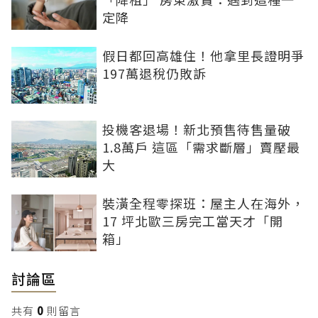
定降
假日都回高雄住！他拿里長證明爭
197萬退稅仍敗訴
投機客退場！新北預售待售量破
1.8萬戶 這區「需求斷層」賣壓最
大
裝潢全程零探班：屋主人在海外，
17 坪北歐三房完工當天才「開
箱」
討論區
共有
0
則留言