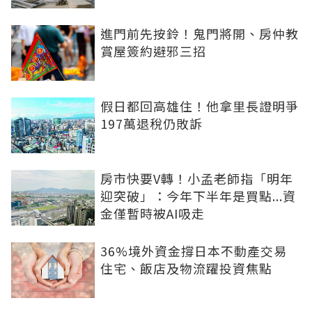
進門前先按鈴！鬼門將開、房仲教
賞屋簽約避邪三招
假日都回高雄住！他拿里長證明爭
197萬退稅仍敗訴
房市快要V轉！小孟老師指「明年
迎突破」：今年下半年是買點...資
金僅暫時被AI吸走
36%境外資金撐日本不動產交易
住宅、飯店及物流躍投資焦點