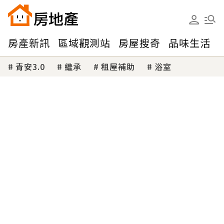
房產新訊
區域觀測站
房屋搜奇
品味生活
青安3.0
繼承
租屋補助
浴室