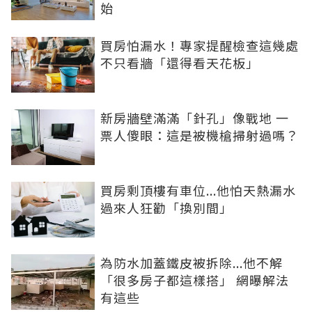
始
買房怕漏水！專家提醒檢查這幾處
不只看牆「還得看天花板」
新房牆壁滿滿「針孔」像戰地 一
票人傻眼：這是被機槍掃射過嗎？
買房剩頂樓有車位...他怕天熱漏水
過來人狂勸「換別間」
為防水加蓋鐵皮被拆除...他不解
「很多房子都這樣搭」 網曝解法
有這些