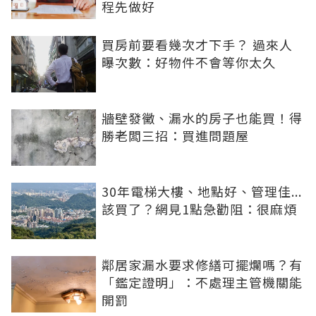
程先做好
買房前要看幾次才下手？ 過來人
曝次數：好物件不會等你太久
牆壁發黴、漏水的房子也能買！得
勝老闆三招：買進問題屋
30年電梯大樓、地點好、管理佳...
該買了？網見1點急勸阻：很麻煩
鄰居家漏水要求修繕可擺爛嗎？有
「鑑定證明」：不處理主管機關能
開罰