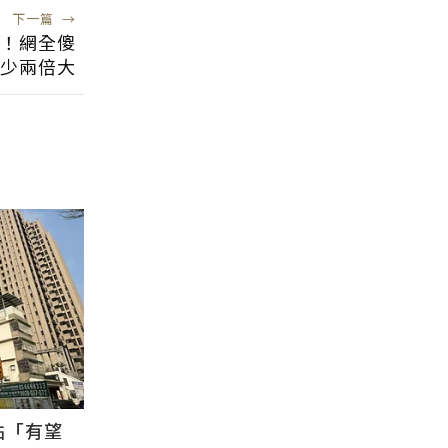
下一篇
→
坪！網全傻
少兩倍大
點「有望