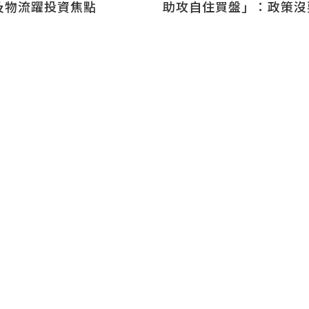
助攻自住買盤」：政策沒
及物流躍投資焦點
升、要平穩回溫