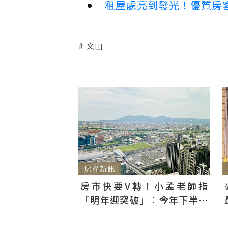
租屋處亮到發光！優質房
文山
房產新訊
房市快要V轉！小孟老師指
「明年迎突破」：今年下半年
是買點...資金僅暫時被AI吸走