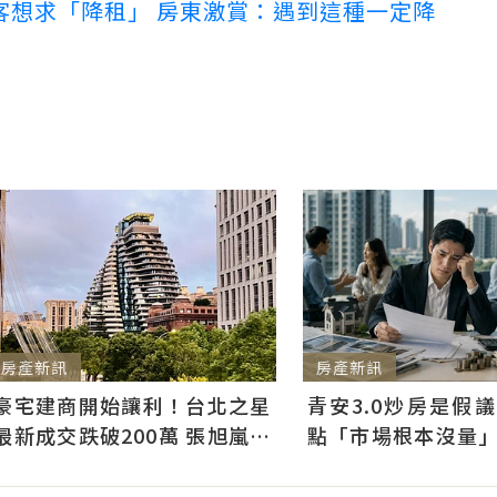
客想求「降租」 房東激賞：遇到這種一定降
房產新訊
房產新訊
青安3.0炒房是假
豪宅建商開始讓利！台北之星
點「市場根本沒量
最新成交跌破200萬 張旭嵐：
3千利息不會影響買
市場盤整下豪宅降價競爭