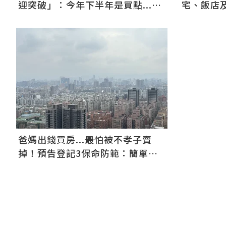
迎突破」：今年下半年是買點...資
宅、飯店
金僅暫時被AI吸走
爸媽出錢買房...最怕被不孝子賣
掉！預告登記3保命防範：簡單手
續就能保障