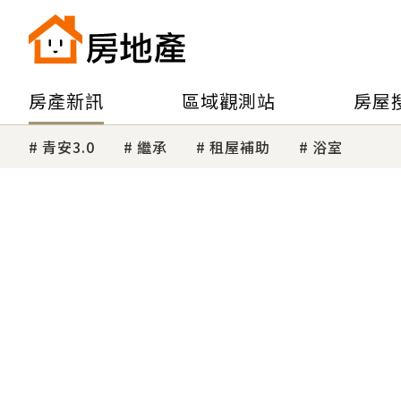
房產新訊
區域觀測站
房屋
青安3.0
繼承
租屋補助
浴室