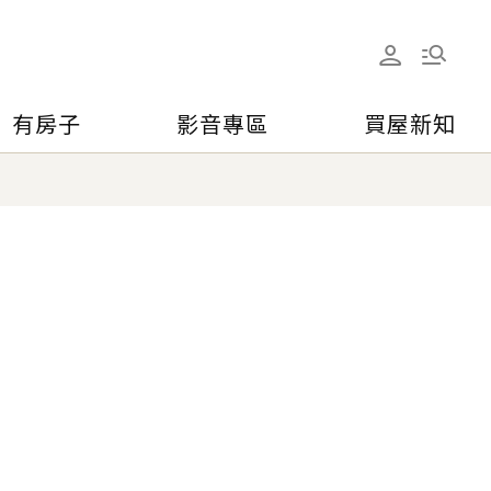
有房子
影音專區
買屋新知