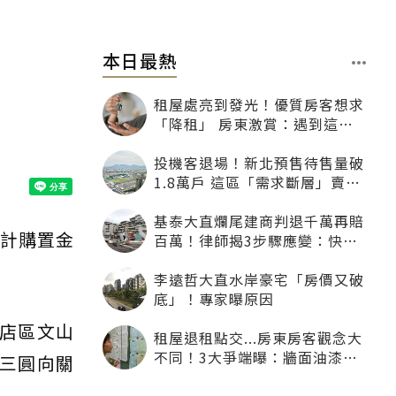
本日最熱
租屋處亮到發光！優質房客想求
「降租」 房東激賞：遇到這種
一定降
投機客退場！新北預售待售量破
1.8萬戶 這區「需求斷層」賣壓
最大
基泰大直爛尾建商判退千萬再賠
預計購置金
百萬！律師揭3步驟應變：快通
知銀行止付搶救自備款
李遠哲大直水岸豪宅「房價又破
底」！專家曝原因
新店區文山
租屋退租點交...房東房客觀念大
不同！3大爭端曝：牆面油漆、
銷三圓向關
沙發賠償最常鬧翻