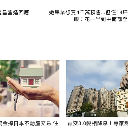
皇昌營造回應
她畢業想買4千萬預售...但僅14
眼：花一半到中南部至
青安3.0變相降息！專家
資金撐日本不動產交易 住