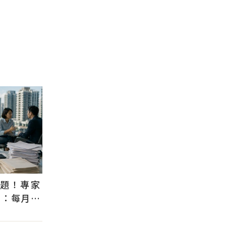
議題！專家
」：每月多
房意願