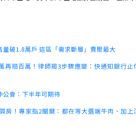
量破1.8萬戶 這區「需求斷層」賣壓最大
萬再賠百萬！律師揭3步驟應變：快通知銀行止
仲公會：下半年可期待
場買房！專家指2關鍵：都在等大選端牛肉、加上