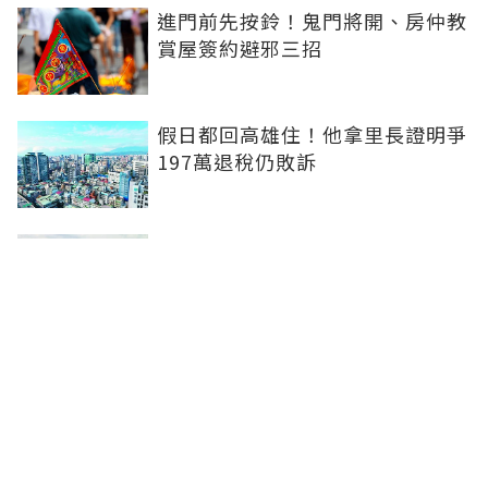
進門前先按鈴！鬼門將開、房仲教
賞屋簽約避邪三招
假日都回高雄住！他拿里長證明爭
197萬退稅仍敗訴
房市快要V轉！小孟老師指「明年
迎突破」：今年下半年是買點...資
金僅暫時被AI吸走
36%境外資金撐日本不動產交易
住宅、飯店及物流躍投資焦點