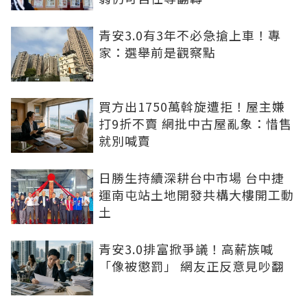
青安3.0有3年不必急搶上車！專
家：選舉前是觀察點
買方出1750萬斡旋遭拒！屋主嫌
打9折不賣 網批中古屋亂象：惜售
就別喊賣
日勝生持續深耕台中市場 台中捷
運南屯站土地開發共構大樓開工動
土
青安3.0排富掀爭議！高薪族喊
「像被懲罰」 網友正反意見吵翻