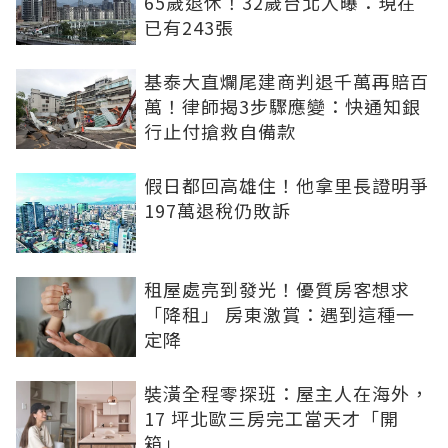
65歲退休！32歲台北人曝：現在
已有243張
基泰大直爛尾建商判退千萬再賠百
萬！律師揭3步驟應變：快通知銀
行止付搶救自備款
假日都回高雄住！他拿里長證明爭
197萬退稅仍敗訴
租屋處亮到發光！優質房客想求
「降租」 房東激賞：遇到這種一
定降
裝潢全程零探班：屋主人在海外，
17 坪北歐三房完工當天才「開
箱」