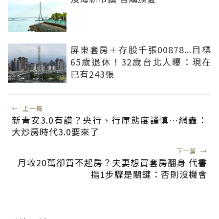
屏東套房＋存股千張00878...目標
65歲退休！32歲台北人曝：現在
已有243張
←
上一篇
新青安3.0有譜？央行、行庫態度謹慎…網轟：
大炒房時代3.0要來了
下一篇
→
月收20萬卻買不起房？夫妻想買套房翻身 代書
指1步驟是關鍵：否則沒機會