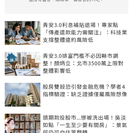
青安3.0利息補貼退場！專家點
「傳產還款能力需關注」：科技業
支撐整體違約風險低
青安3.0排富門檻不必因縣市調
整！顏炳立：北市3500萬上限對
整體影響低
股房雙殺恐引發金融危機？學者4
指標驗證：缺乏證據僅屬風險想像
頭期款投股市...慘被洗出場！吳淡
如點「一生至少要有間房」：景氣
弱仍可自住等翻轉