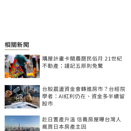
相關新聞
購屋計畫卡關農曆民俗月 21世紀
不動產：謹記五原則免驚
台股震盪資金會轉進房市？台經院
學者：AI紅利仍在、資金多半續留
股市
赴日置產升溫 信義房屋曝台灣人
瘋買日本房產主因