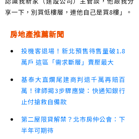
認識我新家（建設公司）主管談，他跟我分
享一下，別買低樓層，連他自己是買8樓」。
房地產推薦新聞
投機客退場！新北預售待售量破1.8
萬戶 這區「需求斷層」賣壓最大
基泰大直爛尾建商判退千萬再賠百
萬！律師揭3步驟應變：快通知銀行
止付搶救自備款
第二屋限貸解禁？北市房仲公會：下
半年可期待