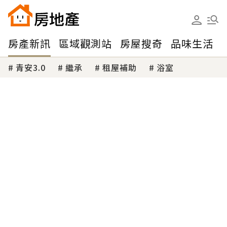
房產新訊
區域觀測站
房屋搜奇
品味生活
青安3.0
繼承
租屋補助
浴室