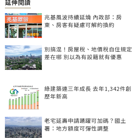
延伸閱讀
兆基風波持續延燒 內政部：房
東、房客有疑慮可解約換約
別搞混！房屋稅、地價稅自住規定
差在哪 別以為有設籍就有優惠
綠建築連三年成長 去年1,342件創
歷年新高
老宅延壽申請踴躍可加碼？國土
署：地方額度可彈性調整