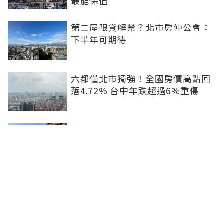
最能保值
第二屋限貸解禁？北市房仲公會：
下半年可期待
六都僅北市獨強！全國房價高點回
落4.72% 台中年跌超過6%重傷
青安3.0符合條件不等於核貸！破
除3迷思：不一定能貸8成...收支比
仍是關鍵
租屋處亮到發光！優質房客想求
「降租」 房東激賞：遇到這種一
定降