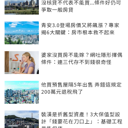
沒核貸不代表不能買...條件好仍可
爭取一般房貸
青安3.0登場房價又將飆漲？專家
揭6大關鍵：房市根本救不起來
婆家沒買房不能嫁？網吐隱形擇偶
條件：連三代存不到錢很奇怪
他買預售屋隔5年出售 弄錯這規定
200萬元退稅飛了
裝潢是折舊型資產！3大保值型設
計「錢要花在刀口上」：基礎工程