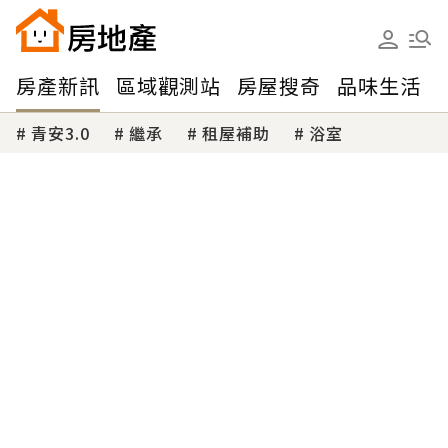
房產新訊
區域觀測站
房屋搜奇
品味生活
青安3.0
繼承
租屋補助
浴室