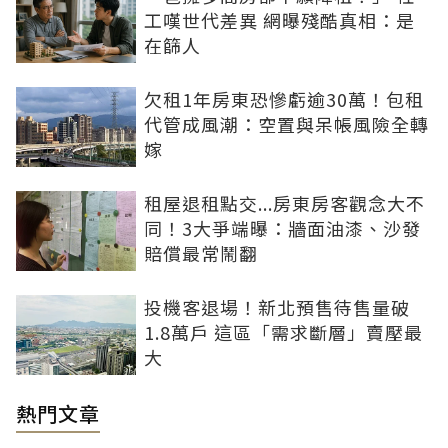
工嘆世代差異 網曝殘酷真相：是
在篩人
欠租1年房東恐慘虧逾30萬！包租
代管成風潮：空置與呆帳風險全轉
嫁
租屋退租點交...房東房客觀念大不
同！3大爭端曝：牆面油漆、沙發
賠償最常鬧翻
投機客退場！新北預售待售量破
1.8萬戶 這區「需求斷層」賣壓最
大
熱門文章