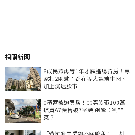
相關新聞
8成民眾再等1年才願進場買房！專
家指2關鍵：都在等大選端牛肉、
加上沉迷股市
0積蓄被迫買房！北漂族砸100萬
搶買A7預售破7字頭 網驚：割韭
菜？
「爸擁多間房卻不願降租！」 社