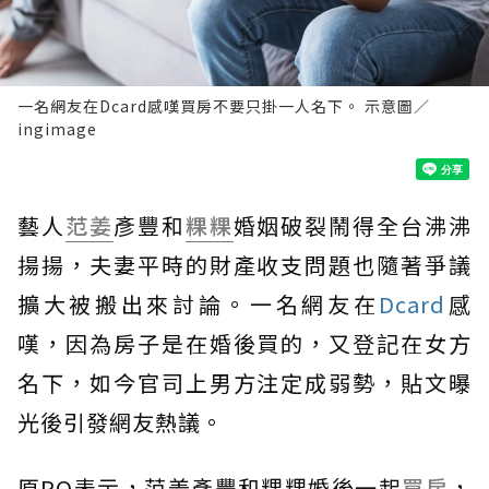
一名網友在Dcard感嘆買房不要只掛一人名下。 示意圖／
ingimage
藝人
范姜
彥豐和
粿粿
婚姻破裂鬧得全台沸沸
揚揚，夫妻平時的財產收支問題也隨著爭議
擴大被搬出來討論。一名網友在
Dcard
感
嘆，因為房子是在婚後買的，又登記在女方
名下，如今官司上男方注定成弱勢，貼文曝
光後引發網友熱議。
原PO表示，范姜彥豐和粿粿婚後一起
買房
，