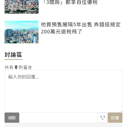
「3間房」都享自住優稅
他買預售屋隔5年出售 弄錯這規定
200萬元退稅飛了
討論區
共有
0
則留言
規範
回覆