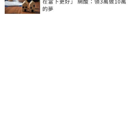
在當下更好」 網酸：領3萬做10萬
的夢