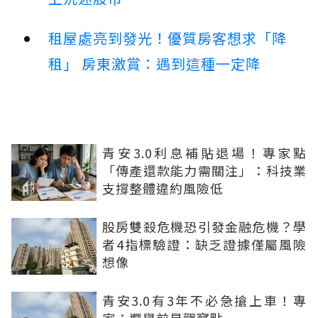
租屋處亮到發光！優質房客想求「降
租」 房東激賞：遇到這種一定降
青安3.0利息補貼退場！專家點
「傳產還款能力需關注」：科技業
支撐整體違約風險低
股房雙殺危機恐引發金融危機？學
者4指標驗證：缺乏證據僅屬風險
想像
青安3.0有3年不必急搶上車！專
家：選舉前是觀察點