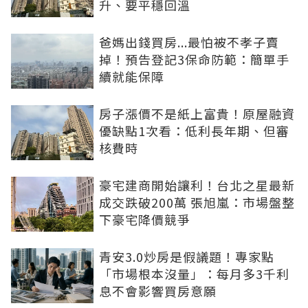
升、要平穩回溫
爸媽出錢買房...最怕被不孝子賣
掉！預告登記3保命防範：簡單手
續就能保障
房子漲價不是紙上富貴！原屋融資
優缺點1次看：低利長年期、但審
核費時
豪宅建商開始讓利！台北之星最新
成交跌破200萬 張旭嵐：市場盤整
下豪宅降價競爭
青安3.0炒房是假議題！專家點
「市場根本沒量」：每月多3千利
息不會影響買房意願