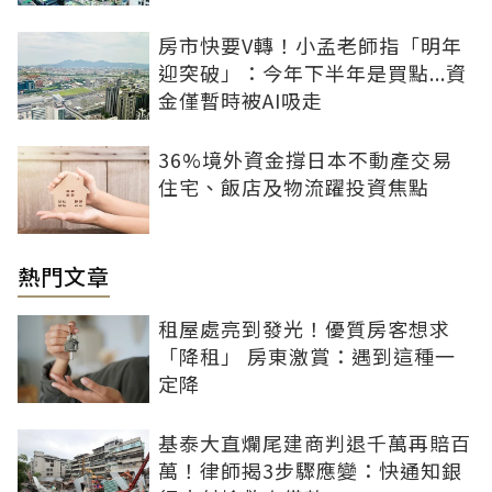
房市快要V轉！小孟老師指「明年
迎突破」：今年下半年是買點...資
金僅暫時被AI吸走
36%境外資金撐日本不動產交易
住宅、飯店及物流躍投資焦點
熱門文章
租屋處亮到發光！優質房客想求
「降租」 房東激賞：遇到這種一
定降
基泰大直爛尾建商判退千萬再賠百
萬！律師揭3步驟應變：快通知銀