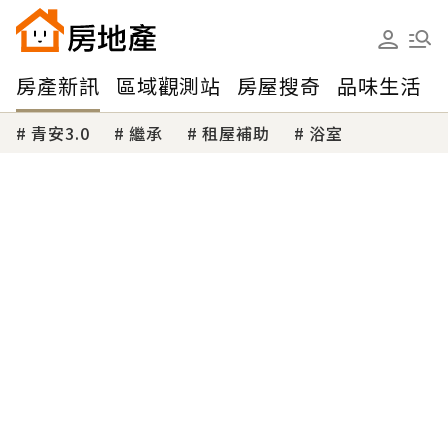
房產新訊
區域觀測站
房屋搜奇
品味生活
青安3.0
繼承
租屋補助
浴室