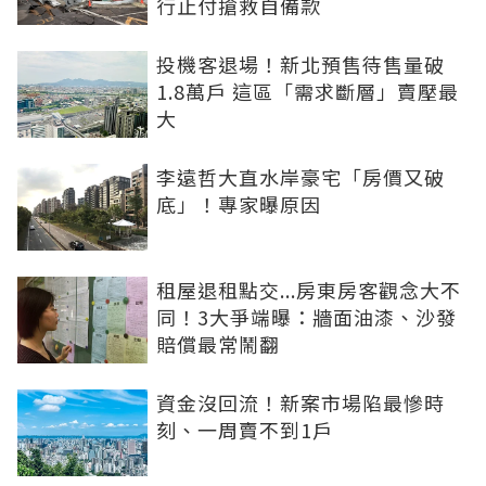
行止付搶救自備款
投機客退場！新北預售待售量破
1.8萬戶 這區「需求斷層」賣壓最
大
李遠哲大直水岸豪宅「房價又破
底」！專家曝原因
租屋退租點交...房東房客觀念大不
同！3大爭端曝：牆面油漆、沙發
賠償最常鬧翻
資金沒回流！新案市場陷最慘時
刻、一周賣不到1戶