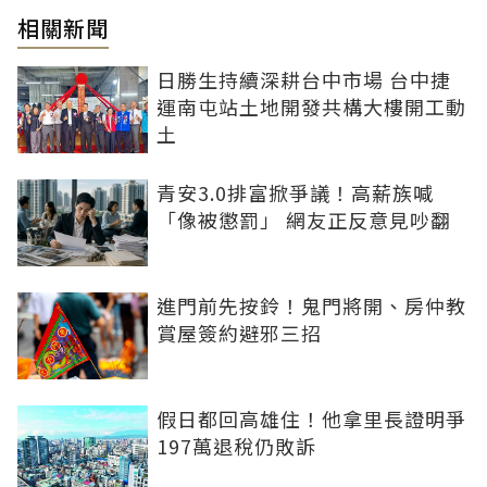
相關新聞
日勝生持續深耕台中市場 台中捷
運南屯站土地開發共構大樓開工動
土
青安3.0排富掀爭議！高薪族喊
「像被懲罰」 網友正反意見吵翻
進門前先按鈴！鬼門將開、房仲教
賞屋簽約避邪三招
假日都回高雄住！他拿里長證明爭
197萬退稅仍敗訴