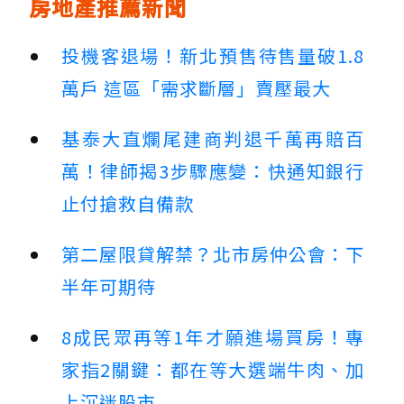
房地產推薦新聞
投機客退場！新北預售待售量破1.8
萬戶 這區「需求斷層」賣壓最大
基泰大直爛尾建商判退千萬再賠百
萬！律師揭3步驟應變：快通知銀行
止付搶救自備款
第二屋限貸解禁？北市房仲公會：下
半年可期待
8成民眾再等1年才願進場買房！專
家指2關鍵：都在等大選端牛肉、加
上沉迷股市