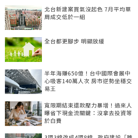
北台新建案買氣沒起色 7月平均單
周成交低於一組
全台都更腳步 明顯放緩
半年海賺650億！台中國際會展中
心吸客140萬人次 房市逆勢坐穩交
易王
寬限期結束還款壓力暴增！過來人
曝省下現金流關鍵：沒拿去投資等
於白費
3環3線改成4環8線...政府建設「雖