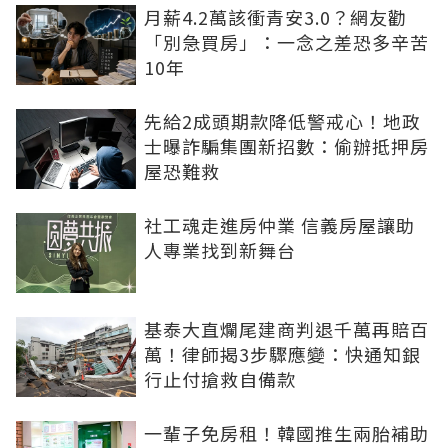
月薪4.2萬該衝青安3.0？網友勸
「別急買房」：一念之差恐多辛苦
10年
先給2成頭期款降低警戒心！地政
士曝詐騙集團新招數：偷辦抵押房
屋恐難救
社工魂走進房仲業 信義房屋讓助
人專業找到新舞台
基泰大直爛尾建商判退千萬再賠百
萬！律師揭3步驟應變：快通知銀
行止付搶救自備款
一輩子免房租！韓國推生兩胎補助