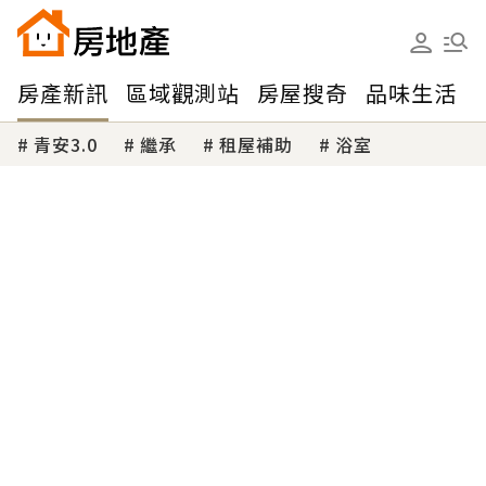
房產新訊
區域觀測站
房屋搜奇
品味生活
青安3.0
繼承
租屋補助
浴室