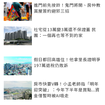
進門前先按鈴！鬼門將開、房仲教
賞屋簽約避邪三招
社宅從13萬變3萬還不保證蓋 民
團：一個再也等不到的家
假日都回高雄住！他拿里長證明爭
197萬退稅仍敗訴
房市快要V轉！小孟老師指「明年
迎突破」：今年下半年是買點...資
金僅暫時被AI吸走