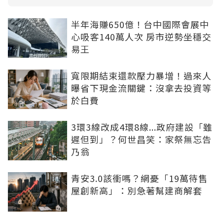
半年海賺650億！台中國際會展中
心吸客140萬人次 房市逆勢坐穩交
易王
寬限期結束還款壓力暴增！過來人
曝省下現金流關鍵：沒拿去投資等
於白費
3環3線改成4環8線...政府建設「雖
遲但到」？何世昌笑：家祭無忘告
乃翁
青安3.0該衝嗎？網憂「19萬待售
屋創新高」：別急著幫建商解套