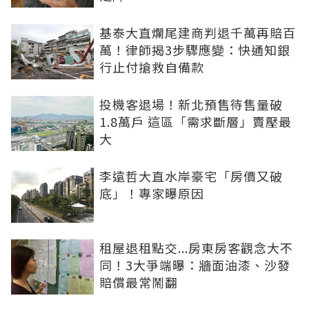
基泰大直爛尾建商判退千萬再賠百
萬！律師揭3步驟應變：快通知銀
行止付搶救自備款
投機客退場！新北預售待售量破
1.8萬戶 這區「需求斷層」賣壓最
大
李遠哲大直水岸豪宅「房價又破
底」！專家曝原因
租屋退租點交...房東房客觀念大不
同！3大爭端曝：牆面油漆、沙發
賠償最常鬧翻