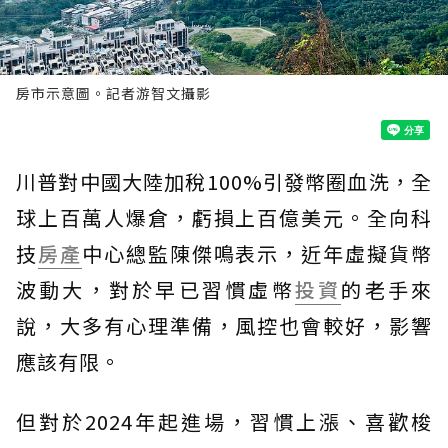
房市示意圖。記者游智文攝影
川普對中國大陸加稅100%引發幣圈血洗，全
球上百萬人爆倉，虧損上百億美元。全向科
技
房產
中心總監陳傑鳴表示，近年虛擬貨幣
波動大，對於早已習慣虛幣
投資
的老手來
說，大多有心理準備，風控也會較好，影響
應該有限。
但對於2024年起進場，習慣上漲、喜歡梭