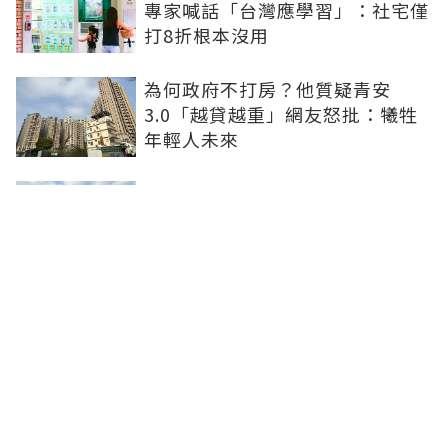
專家喊話「台灣應學習」：社宅僅
打8折根本沒用
為何政府不打房？他質疑青安
3.0「越貸越重」網友怒批：犧牲
年輕人未來
台灣生育率全球最低衝擊房市！蛋
白區成重災負資產 都更也難救無
需求老屋
新北住都中心永續報告首導入
SROI 社宅弱勢入住率達53%