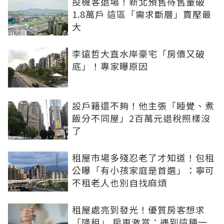
投機客退場！新北預售待售量破
1.8萬戶 這區「需求斷層」賣壓最
大
李遠哲大直水岸豪宅「房價又破
底」！專家曝原因
設戶籍還不夠！他主張「睡覺、煮
飯分不同屋」2百萬元退稅照樣沒
了
租屋市場多殘忍老了才知道！包租
公曝「有小孩家庭是首選」：寧可
不租老人也別自找麻煩
租屋處亮到發光！優質房客想求
「降租」 房東激賞：遇到這種一