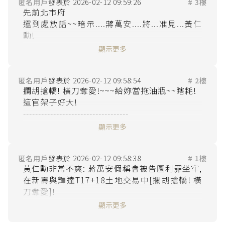
匿名用戶
2026-02-12 09:59:26
# 3樓
先前北市府

還到處放話~~暗示....蔣萬安....將...准見...黃仁
勳!

真是超級掰累

顯示更多
老國民黨官架子的ㄚQ精神!

匿名用戶
2026-02-12 09:58:54
# 2樓
攔胡搶轎! 橫刀奪愛!~~~給妳當拖油瓶~~瞎耗!

這官架子好大!

-----------------------------------

黃仁勳ㄚ

顯示更多
匿名用戶
2026-02-12 09:58:38
# 1樓
黃仁勳非常不爽: 蔣萬安假稱會被告圖利罪坐牢, 
在新壽與輝達T17+18土地交易中[攔胡搶轎! 橫
刀奪愛]!

讓蔣萬安有了第一個重大政績

顯示更多
=
