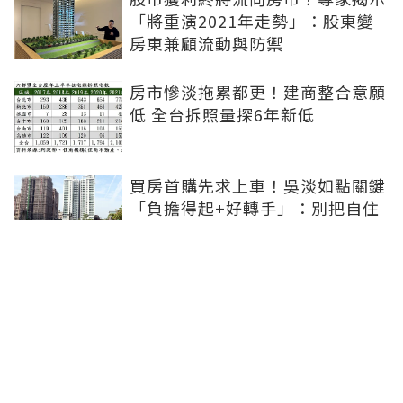
「將重演2021年走勢」：股東變
房東兼顧流動與防禦
房市慘淡拖累都更！建商整合意願
低 全台拆照量探6年新低
買房首購先求上車！吳淡如點關鍵
「負擔得起+好轉手」：別把自住
浪漫混淆投資
青安3.0扶植小資婚育...市場明顯
分流！張旭嵐：1200-1800萬的兩
房、小三房會是主力
追買炒作重劃區恐被套牢！房市等
不到全面崩盤 但「對的房子」能