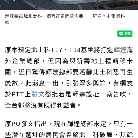
輝達要設址北士科，還有許多問題需要一一解決。本報資料
照。
原本預定北士科T17、T18基地將打造
輝達
海
外企業總部，但因為與新壽地上權轉移卡
關，近日驚傳輝達總部要落腳北士科恐再生
變數。此消息一出，引發眾多輿論，有網友
於PTT上
發文
怒批若是輝達設址一案告吹，
全台都將沒有既得利益者。
原PO發文指出，現在輝達總部未定，只有一
些潛在選址的居民會希望北士科破局，其餘