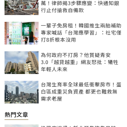
萬！律師揭3步驟應變：快通知銀
行止付搶救自備款
一輩子免房租！韓國推生兩胎補助
專家喊話「台灣應學習」：社宅僅
打8折根本沒用
為何政府不打房？他質疑青安
3.0「越貸越重」網友怒批：犧牲
年輕人未來
台灣生育率全球最低衝擊房市！蛋
白區成重災負資產 都更也難救無
需求老屋
熱門文章