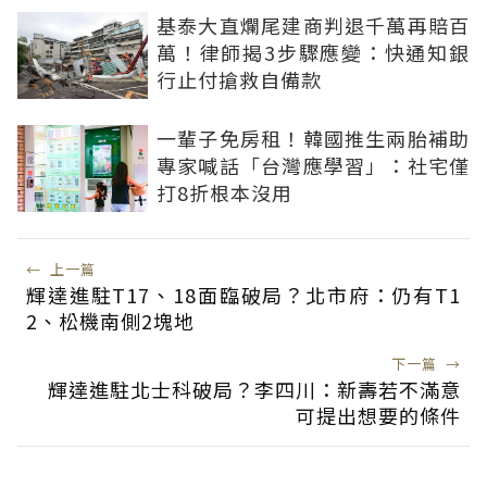
基泰大直爛尾建商判退千萬再賠百
萬！律師揭3步驟應變：快通知銀
行止付搶救自備款
一輩子免房租！韓國推生兩胎補助
專家喊話「台灣應學習」：社宅僅
打8折根本沒用
←
上一篇
輝達進駐T17、18面臨破局？北市府：仍有T1
2、松機南側2塊地
下一篇
→
輝達進駐北士科破局？李四川：新壽若不滿意
可提出想要的條件