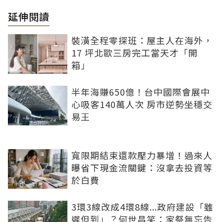
延伸閱讀
裝潢全程零探班：屋主人在海外，
17 坪北歐三房完工當天才「開
箱」
半年海賺650億！台中國際會展中
心吸客140萬人次 房市逆勢坐穩交
易王
寬限期結束還款壓力暴增！過來人
曝省下現金流關鍵：沒拿去投資等
於白費
3環3線改成4環8線...政府建設「雖
遲但到」？何世昌笑：家祭無忘告