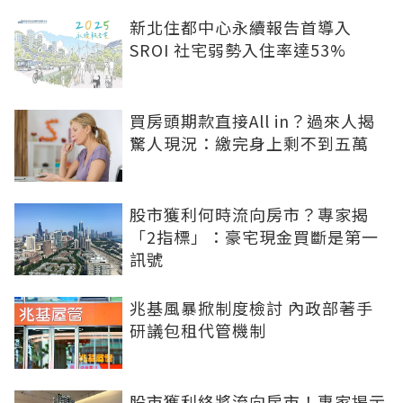
~讓輝達拿到T17+18土地~~~[[[晚了近半年]]]
以上

新北住都中心永續報告首導入
=

SROI 社宅弱勢入住率達53%
給你吃拐子~給你見識台灣官場的官架子!

=

總算黃仁勳聽進本山人的建議

買房頭期款直接All in？過來人揭
拒見蔣萬安了

驚人現況：繳完身上剩不到五萬
股市獲利何時流向房市？專家揭
「2指標」：豪宅現金買斷是第一
訊號
兆基風暴掀制度檢討 內政部著手
研議包租代管機制
股市獲利終將流向房市！專家揭示