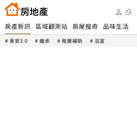
房產新訊
區域觀測站
房屋搜奇
品味生活
青安3.0
繼承
租屋補助
浴室