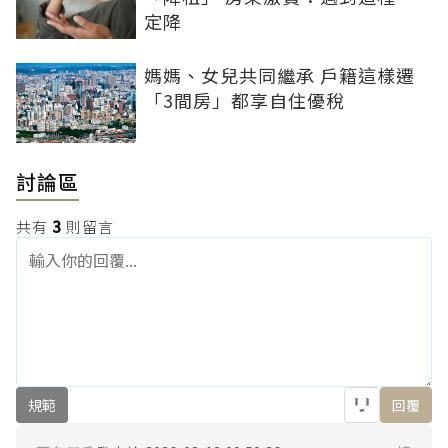
定降
媽媽、女兒共同繼承 戶籍這樣遷
「3間房」都享自住優稅
討論區
共有
3
則留言
規範
回覆