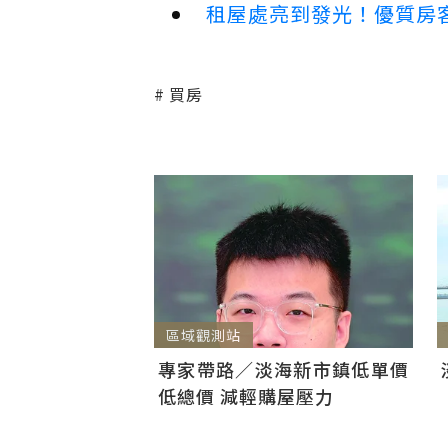
租屋處亮到發光！優質房
買房
區域觀測站
專家帶路／淡海新市鎮低單價
低總價 減輕購屋壓力