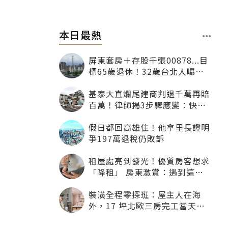
本日最熱
屏東套房＋存股千張00878...目
標65歲退休！32歲台北人曝：
現在已有243張
基泰大直爛尾建商判退千萬再賠
百萬！律師揭3步驟應變：快通
知銀行止付搶救自備款
假日都回高雄住！他拿里長證明
爭197萬退稅仍敗訴
租屋處亮到發光！優質房客想求
「降租」 房東激賞：遇到這種
一定降
裝潢全程零探班：屋主人在海
外，17 坪北歐三房完工當天才
「開箱」