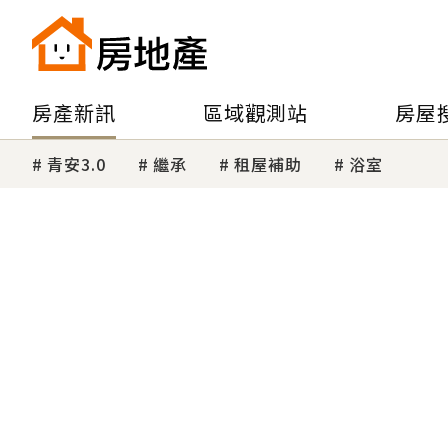
房產新訊
區域觀測站
房屋
青安3.0
繼承
租屋補助
浴室