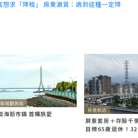
客想求「降租」 房東激賞：遇到這種一定降
區域觀測站
房產新訊
淡海新市鎮 首購族愛
屏東套房＋存股千張00
目標65歲退休！3
曝：現在已有243張