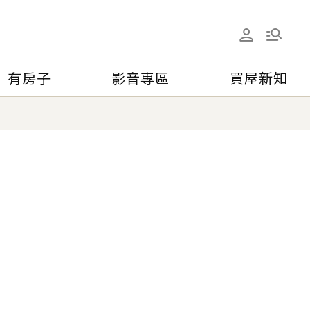
有房子
影音專區
買屋新知