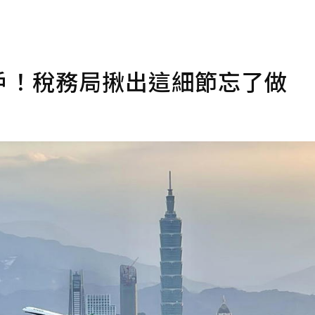
戶！稅務局揪出這細節忘了做