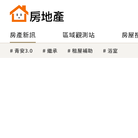
房產新訊
區域觀測站
房屋
青安3.0
繼承
租屋補助
浴室