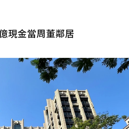
5億現金當周董鄰居