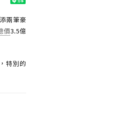
再添兩筆豪
總價
3.5億
元，特別的