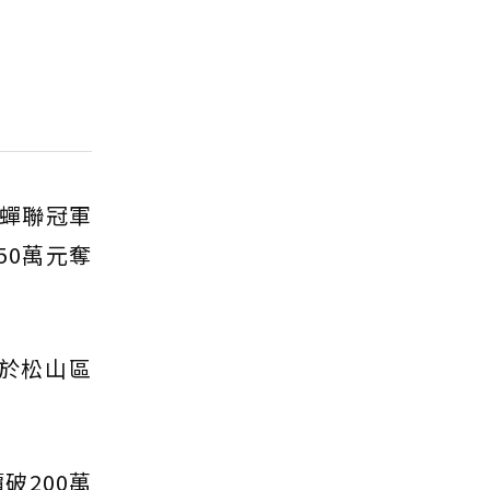
年蟬聯冠軍
50萬元奪
至於松山區
。
破200萬