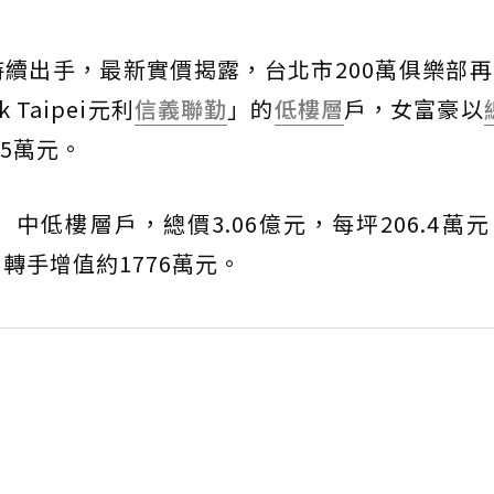
續出手，最新實價揭露，台北市200萬俱樂部
Taipei元利
信義聯勤
」的
低樓層
戶，女富豪以
.5萬元。
中低樓層戶，總價3.06億元，每坪206.4萬
轉手增值約1776萬元。