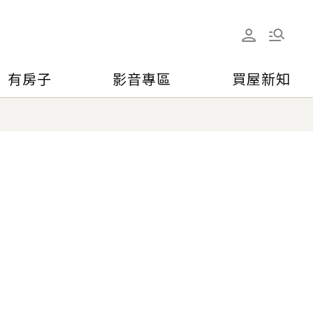
有房子
影音專區
買屋新知