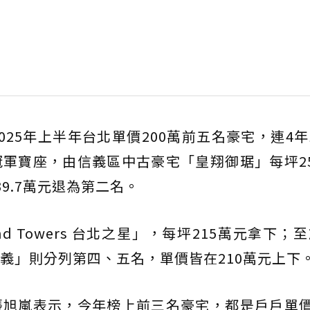
025年上半年台北單價200萬前五名豪宅，連4
軍寶座，由信義區中古豪宅「皇翔御琚」每坪2
9.7萬元退為第二名。
d Towers 台北之星」，每坪215萬元拿下；
義」則分列第四、五名，單價皆在210萬元上下
旭嵐表示，今年榜上前三名豪宅，都是戶戶單價