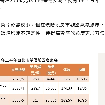
每坪250萬元以上的豪宅交易，就有5筆，今年
。
限貸令影響較小，但在現階段房市觀望氣氛濃厚，
部環境增添不確定性，使得高資產族態度更加審