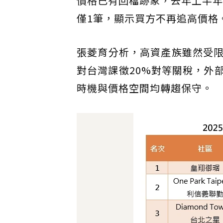
價格已有回檔跡象，去年上半年
僅1筆，顯示買方不再追高價格
張菱育分析，高資產族雖然受
對台灣課徵20%對等關稅，外
時機與價格空間均轉趨保守。