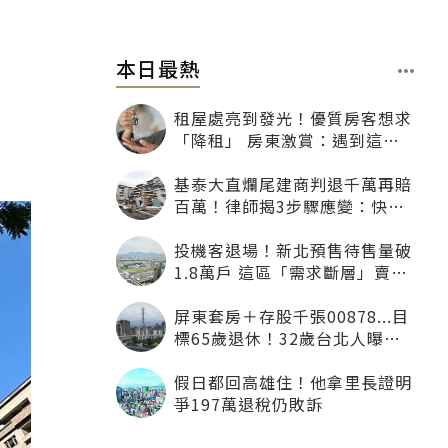
本日最熱
租屋處亮到發光！優質房客想求
「降租」 房東激賞：遇到這種
一定降
基泰大直爛尾建商判退千萬再賠
百萬！律師揭3步驟應變：快通
知銀行止付搶救自備款
投機客退場！新北預售待售量破
1.8萬戶 這區「需求斷層」賣壓
最大
屏東套房＋存股千張00878...目
標65歲退休！32歲台北人曝：
現在已有243張
假日都回高雄住！他拿里長證明
爭197萬退稅仍敗訴