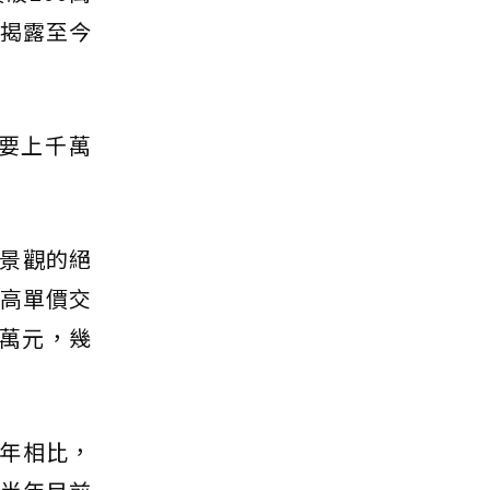
價揭露至今
就要上千萬
景觀的絕
最高單價交
9萬元，幾
年相比，