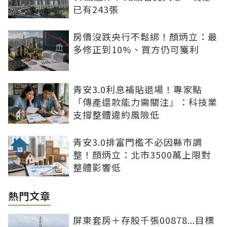
已有243張
房價沒跌央行不鬆綁！顏炳立：最
多修正到10%、買方仍可獲利
青安3.0利息補貼退場！專家點
「傳產還款能力需關注」：科技業
支撐整體違約風險低
青安3.0排富門檻不必因縣市調
整！顏炳立：北市3500萬上限對
整體影響低
熱門文章
屏東套房＋存股千張00878...目標