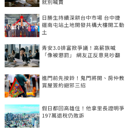
就別喊賣
日勝生持續深耕台中市場 台中捷
運南屯站土地開發共構大樓開工動
土
青安3.0排富掀爭議！高薪族喊
「像被懲罰」 網友正反意見吵翻
進門前先按鈴！鬼門將開、房仲教
賞屋簽約避邪三招
假日都回高雄住！他拿里長證明爭
197萬退稅仍敗訴