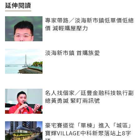
延伸閱讀
專家帶路／淡海新市鎮低單價低總
價 減輕購屋壓力
淡海新市鎮 首購族愛
名人找個家／廷豐金融科技執行副
總黃勇諴 緊盯兩訊號
豪宅賽道從「單棟」進入「城區」
寶輝VILLAGE中科新聚落站上8字