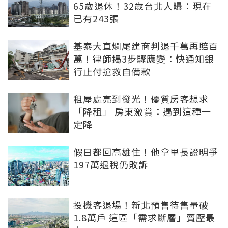
65歲退休！32歲台北人曝：現在
已有243張
基泰大直爛尾建商判退千萬再賠百
萬！律師揭3步驟應變：快通知銀
行止付搶救自備款
租屋處亮到發光！優質房客想求
「降租」 房東激賞：遇到這種一
定降
假日都回高雄住！他拿里長證明爭
197萬退稅仍敗訴
投機客退場！新北預售待售量破
1.8萬戶 這區「需求斷層」賣壓最