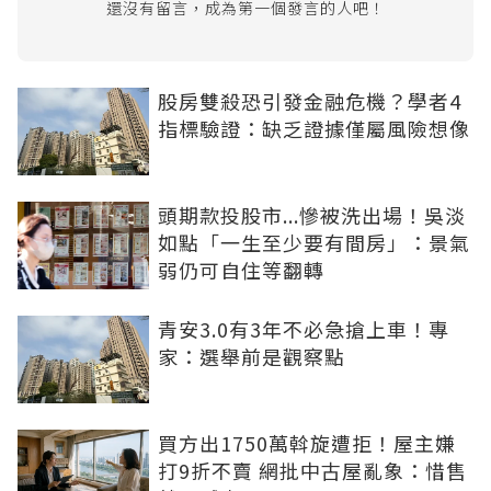
還沒有留言，成為第一個發言的人吧！
股房雙殺恐引發金融危機？學者4
指標驗證：缺乏證據僅屬風險想像
頭期款投股市...慘被洗出場！吳淡
如點「一生至少要有間房」：景氣
弱仍可自住等翻轉
青安3.0有3年不必急搶上車！專
家：選舉前是觀察點
買方出1750萬斡旋遭拒！屋主嫌
打9折不賣 網批中古屋亂象：惜售