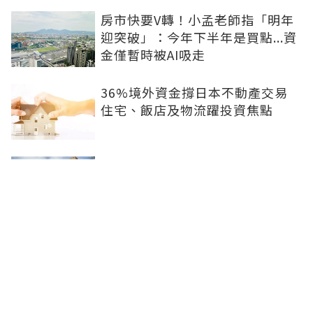
房市快要V轉！小孟老師指「明年
迎突破」：今年下半年是買點...資
金僅暫時被AI吸走
36%境外資金撐日本不動產交易
住宅、飯店及物流躍投資焦點
青安3.0變相降息！專家點「有望
助攻自住買盤」：政策沒要瘋狂推
升、要平穩回溫
爸媽出錢買房...最怕被不孝子賣
掉！預告登記3保命防範：簡單手
續就能保障