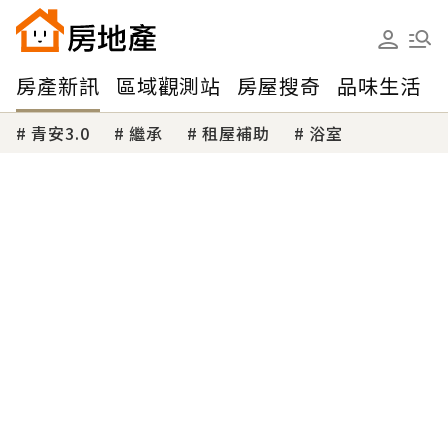
房產新訊
區域觀測站
房屋搜奇
品味生活
青安3.0
繼承
租屋補助
浴室