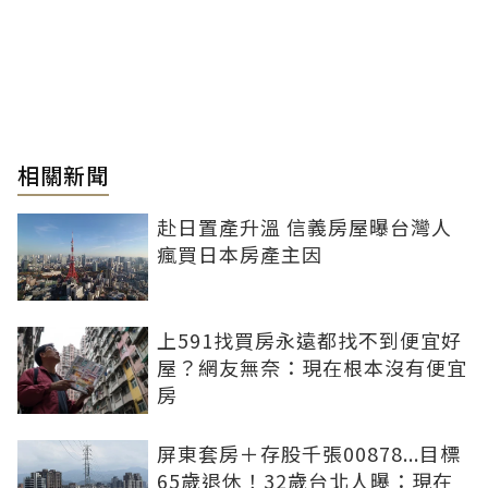
相關新聞
赴日置產升溫 信義房屋曝台灣人
瘋買日本房產主因
上591找買房永遠都找不到便宜好
屋？網友無奈：現在根本沒有便宜
房
屏東套房＋存股千張00878...目標
65歲退休！32歲台北人曝：現在