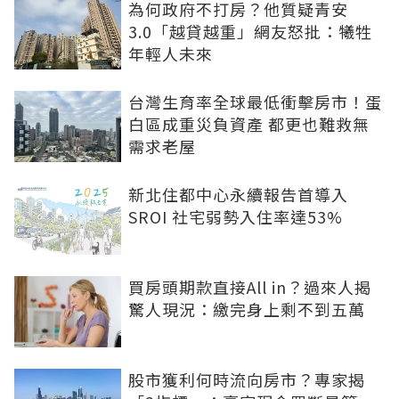
為何政府不打房？他質疑青安
3.0「越貸越重」網友怒批：犧牲
年輕人未來
台灣生育率全球最低衝擊房市！蛋
白區成重災負資產 都更也難救無
需求老屋
新北住都中心永續報告首導入
SROI 社宅弱勢入住率達53%
買房頭期款直接All in？過來人揭
驚人現況：繳完身上剩不到五萬
股市獲利何時流向房市？專家揭