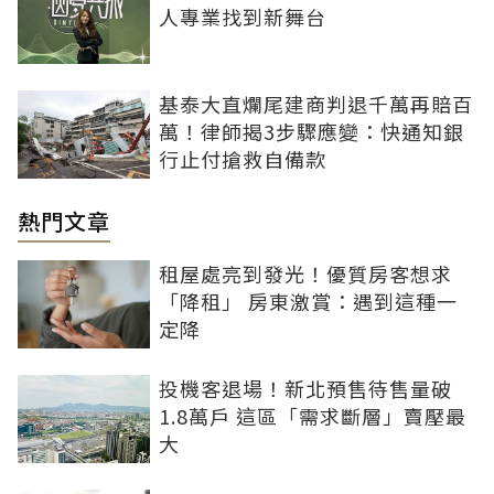
人專業找到新舞台
基泰大直爛尾建商判退千萬再賠百
萬！律師揭3步驟應變：快通知銀
行止付搶救自備款
熱門文章
租屋處亮到發光！優質房客想求
「降租」 房東激賞：遇到這種一
定降
投機客退場！新北預售待售量破
1.8萬戶 這區「需求斷層」賣壓最
大