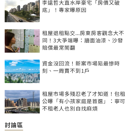
李遠哲大直水岸豪宅「房價又破
底」！專家曝原因
租屋退租點交...房東房客觀念大不
同！3大爭端曝：牆面油漆、沙發
賠償最常鬧翻
資金沒回流！新案市場陷最慘時
刻、一周賣不到1戶
租屋市場多殘忍老了才知道！包租
公曝「有小孩家庭是首選」：寧可
不租老人也別自找麻煩
討論區