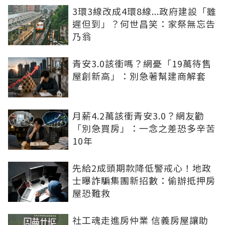
3環3線改成4環8線...政府建設「雖
遲但到」？何世昌笑：家祭無忘告
乃翁
青安3.0該衝嗎？網憂「19萬待售
屋創新高」：別急著幫建商解套
月薪4.2萬該衝青安3.0？網友勸
「別急買房」：一念之差恐多辛苦
10年
先給2成頭期款降低警戒心！地政
士曝詐騙集團新招數：偷辦抵押房
屋恐難救
社工魂走進房仲業 信義房屋讓助