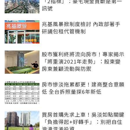
「2指標」：豪宅現金買斷是第一
訊號
兆基風暴掀制度檢討 內政部著手
研議包租代管機制
股市獲利終將流向房市！專家揭示
「將重演2021年走勢」：股東變
房東兼顧流動與防禦
房市慘淡拖累都更！建商整合意願
低 全台拆照量探6年新低
買房首購先求上車！吳淡如點關鍵
「負擔得起+好轉手」：別把自住
浪漫混淆投資