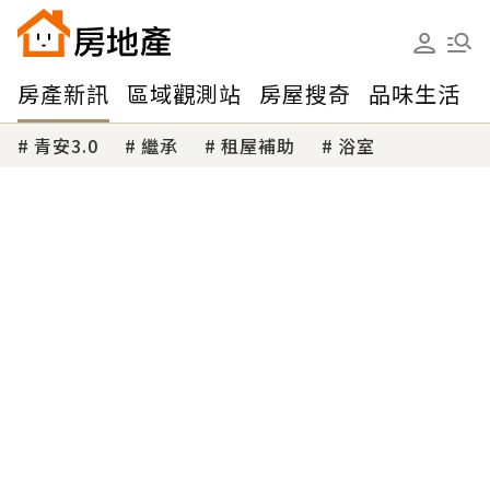
房產新訊
區域觀測站
房屋搜奇
品味生活
青安3.0
繼承
租屋補助
浴室