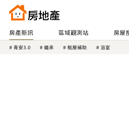
房產新訊
區域觀測站
房屋
青安3.0
繼承
租屋補助
浴室