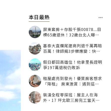
本日最熱
屏東套房＋存股千張00878...目
標65歲退休！32歲台北人曝：
現在已有243張
基泰大直爛尾建商判退千萬再賠
百萬！律師揭3步驟應變：快通
知銀行止付搶救自備款
假日都回高雄住！他拿里長證明
爭197萬退稅仍敗訴
租屋處亮到發光！優質房客想求
「降租」 房東激賞：遇到這種
一定降
裝潢全程零探班：屋主人在海
外，17 坪北歐三房完工當天才
「開箱」