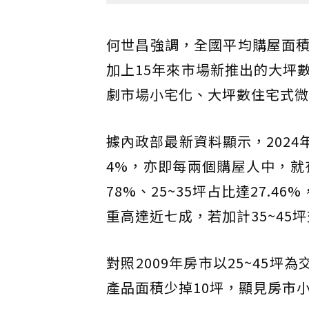
何世昌強調，全國平均購屋面
加上15年來市場新推出的大坪
劇市場小宅化、大坪數住宅式微
據內政部最新資料顯示，2024年
4%，亦即每兩個購屋人中，就有
78%、25~35坪占比達27.4
重高達近七成，若加計35~45
對照2009年房市以25~45坪
產品面積少掉10坪，顯見房市