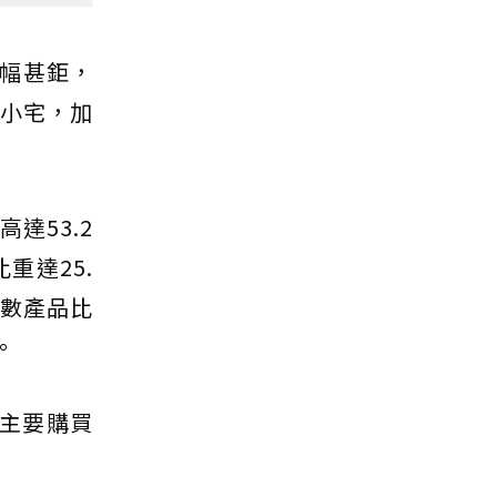
幅甚鉅，
進小宅，加
達53.2
重達25.
坪數產品比
。
人主要購買