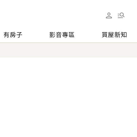
有房子
影音專區
買屋新知