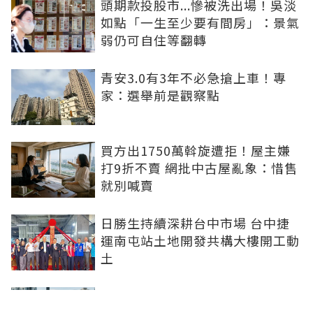
頭期款投股市...慘被洗出場！吳淡
如點「一生至少要有間房」：景氣
弱仍可自住等翻轉
青安3.0有3年不必急搶上車！專
家：選舉前是觀察點
買方出1750萬斡旋遭拒！屋主嫌
打9折不賣 網批中古屋亂象：惜售
就別喊賣
日勝生持續深耕台中市場 台中捷
運南屯站土地開發共構大樓開工動
土
青安3.0排富掀爭議！高薪族喊
「像被懲罰」 網友正反意見吵翻