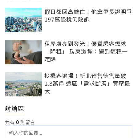
假日都回高雄住！他拿里長證明爭
197萬退稅仍敗訴
租屋處亮到發光！優質房客想求
「降租」 房東激賞：遇到這種一
定降
投機客退場！新北預售待售量破
1.8萬戶 這區「需求斷層」賣壓最
大
討論區
共有
0
則留言