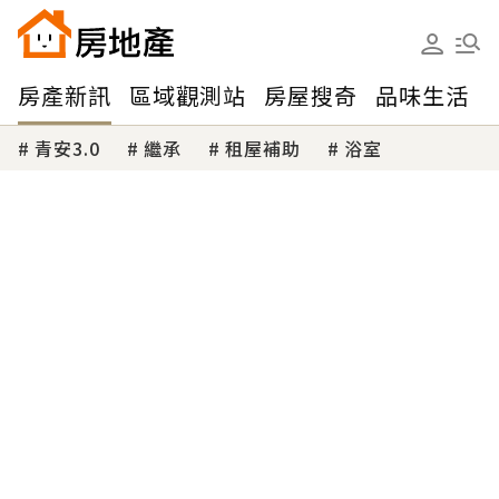
房產新訊
區域觀測站
房屋搜奇
品味生活
青安3.0
繼承
租屋補助
浴室