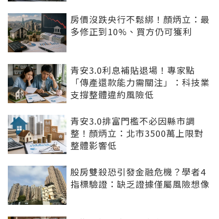
房價沒跌央行不鬆綁！顏炳立：最
多修正到10%、買方仍可獲利
青安3.0利息補貼退場！專家點
「傳產還款能力需關注」：科技業
支撐整體違約風險低
青安3.0排富門檻不必因縣市調
整！顏炳立：北市3500萬上限對
整體影響低
股房雙殺恐引發金融危機？學者4
指標驗證：缺乏證據僅屬風險想像