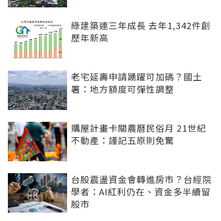
綠建築連三年成長 去年1,342件創
歷年新高
老宅延壽申請踴躍可加碼？國土
署：地方額度可彈性調整
購屋計畫卡關農曆民俗月 21世紀
不動產：謹記五原則免驚
台股震盪資金會轉進房市？台經院
學者：AI紅利仍在、資金多半續留
股市