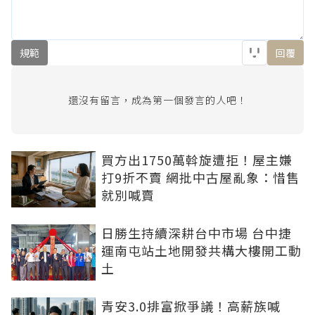
規範
回覆
還沒有留言，成為第一個發言的人吧！
買方出1750萬斡旋遭拒！屋主嫌
打9折不賣 網批中古屋亂象：惜售
就別喊賣
日勝生持續深耕台中市場 台中捷
運南屯站土地開發共構大樓開工動
土
青安3.0排富掀爭議！高薪族喊