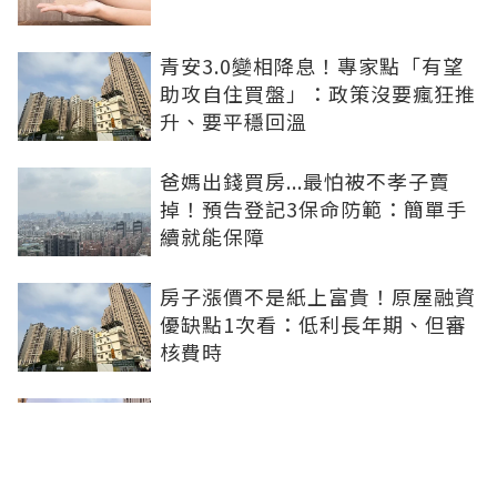
青安3.0變相降息！專家點「有望
助攻自住買盤」：政策沒要瘋狂推
升、要平穩回溫
爸媽出錢買房...最怕被不孝子賣
掉！預告登記3保命防範：簡單手
續就能保障
房子漲價不是紙上富貴！原屋融資
優缺點1次看：低利長年期、但審
核費時
豪宅建商開始讓利！台北之星最新
成交跌破200萬 張旭嵐：市場盤整
下豪宅降價競爭