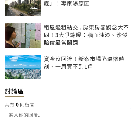
底」！專家曝原因
租屋退租點交...房東房客觀念大不
同！3大爭端曝：牆面油漆、沙發
賠償最常鬧翻
資金沒回流！新案市場陷最慘時
刻、一周賣不到1戶
討論區
共有
0
則留言