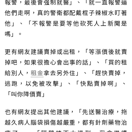
報警，最後會強制就醫」、「就一直報警逼
他們走啊，真的警衛都配戴棍子辣椒水盯著
他」、「不報警是要等他砍死人上新聞是
嗎」。
更有網友建議賣掉或出租，「等漲價後就賣
掉吧，如果很擔心會出事的話」、「買的租
給別人，
租金
拿去另外住」、「趕快賣掉，
逃跑，以免被攻擊」、「快點賣掉啊」、
「叫你降價賣」
也有網友提出其他建議，「先送醫治療，拖
越久病人腦袋損傷越嚴重，都有針劑藥物治