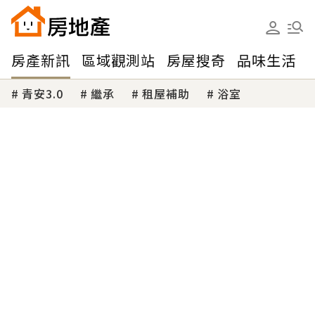
房產新訊
區域觀測站
房屋搜奇
品味生活
青安3.0
繼承
租屋補助
浴室