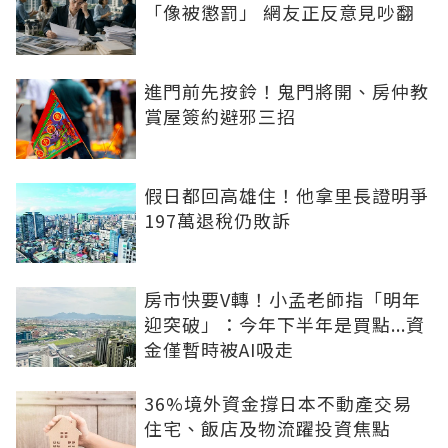
「像被懲罰」 網友正反意見吵翻
進門前先按鈴！鬼門將開、房仲教
賞屋簽約避邪三招
假日都回高雄住！他拿里長證明爭
197萬退稅仍敗訴
房市快要V轉！小孟老師指「明年
迎突破」：今年下半年是買點...資
金僅暫時被AI吸走
36%境外資金撐日本不動產交易
住宅、飯店及物流躍投資焦點