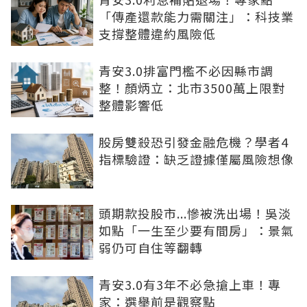
「傳產還款能力需關注」：科技業
支撐整體違約風險低
青安3.0排富門檻不必因縣市調
整！顏炳立：北市3500萬上限對
整體影響低
股房雙殺恐引發金融危機？學者4
指標驗證：缺乏證據僅屬風險想像
頭期款投股市...慘被洗出場！吳淡
如點「一生至少要有間房」：景氣
弱仍可自住等翻轉
青安3.0有3年不必急搶上車！專
家：選舉前是觀察點