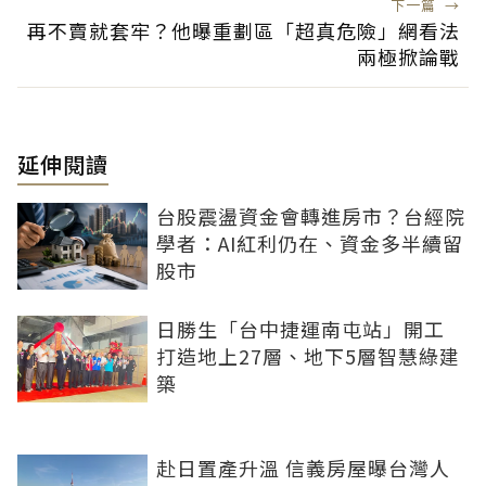
下一篇
→
再不賣就套牢？他曝重劃區「超真危險」網看法
兩極掀論戰
延伸閱讀
台股震盪資金會轉進房市？台經院
學者：AI紅利仍在、資金多半續留
股市
日勝生「台中捷運南屯站」開工
打造地上27層、地下5層智慧綠建
築
赴日置產升溫 信義房屋曝台灣人