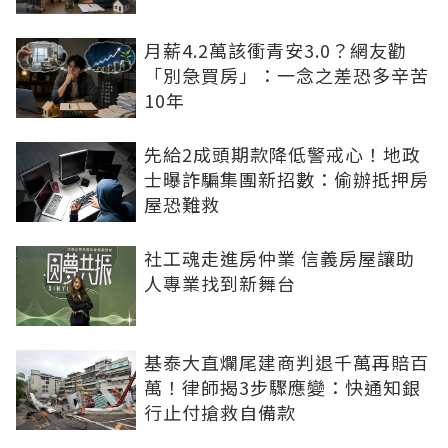
月薪4.2萬該衝青安3.0？網友勸
「別急買房」：一念之差恐多辛苦
10年
先給2成頭期款降低警戒心！地政
士曝詐騙集團新招數：偷辦抵押房
屋恐難救
社工魂走進房仲業 信義房屋讓助
人專業找到新舞台
基泰大直爛尾建商判退千萬再賠百
萬！律師揭3步驟應變：快通知銀
行止付搶救自備款