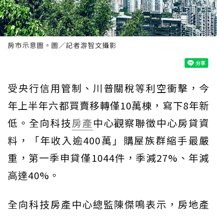
房市示意圖。圖／記者游智文攝影
受央行信用管制、川普關稅等利空衝擊，今
年上半年六都買賣移轉僅10萬棟，寫下8年新
低。全向科技
房產
中心觀察聯徵中心房貸資
料，「年收入逾400萬」購屋族群縮手最嚴
重，第一季申貸僅1044件，季減27%、年減
高達40%。
全向科技房產中心總監陳傑鳴表示，房地產