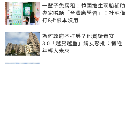
一輩子免房租！韓國推生兩胎補助
專家喊話「台灣應學習」：社宅僅
打8折根本沒用
為何政府不打房？他質疑青安
3.0「越貸越重」網友怒批：犧牲
年輕人未來
台灣生育率全球最低衝擊房市！蛋
白區成重災負資產 都更也難救無
需求老屋
新北住都中心永續報告首導入
SROI 社宅弱勢入住率達53%