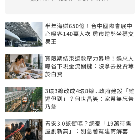
半年海賺650億！台中國際會展中
心吸客140萬人次 房市逆勢坐穩交
易王
寬限期結束還款壓力暴增！過來人
曝省下現金流關鍵：沒拿去投資等
於白費
3環3線改成4環8線...政府建設「雖
遲但到」？何世昌笑：家祭無忘告
乃翁
青安3.0該衝嗎？網憂「19萬待售
屋創新高」：別急著幫建商解套