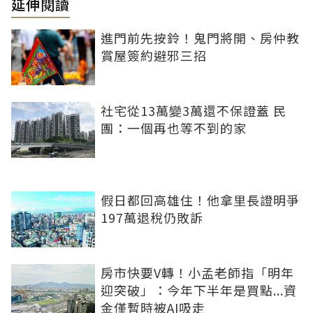
延伸閱讀
進門前先按鈴！鬼門將開、房仲教
賞屋簽約避邪三招
社宅從13萬變3萬還不保證蓋 民
團：一個再也等不到的家
假日都回高雄住！他拿里長證明爭
197萬退稅仍敗訴
房市快要V轉！小孟老師指「明年
迎突破」：今年下半年是買點...資
金僅暫時被AI吸走