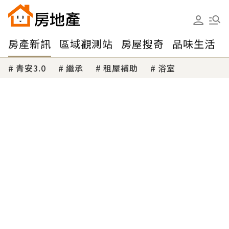
房產新訊
區域觀測站
房屋搜奇
品味生活
青安3.0
繼承
租屋補助
浴室