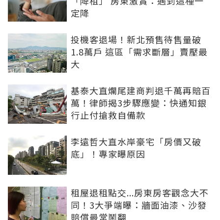
「降租」 房東激賞：遇到這種一
定降
投機客退場！新北預售待售量破
1.8萬戶 這區「需求斷層」賣壓最
大
基泰大直爛尾建商判退千萬再賠百
萬！律師揭3步驟應變：快通知銀
行止付搶救自備款
李遠哲大直水岸豪宅「房價又破
底」！專家曝原因
租屋退租點交...房東房客觀念大不
同！3大爭端曝：牆面油漆、沙發
賠償最常鬧翻