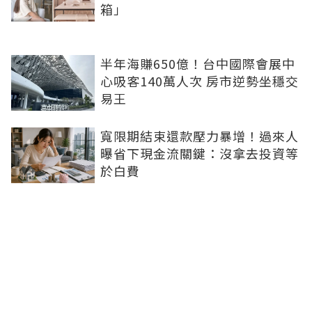
箱」
半年海賺650億！台中國際會展中
心吸客140萬人次 房市逆勢坐穩交
易王
寬限期結束還款壓力暴增！過來人
曝省下現金流關鍵：沒拿去投資等
於白費