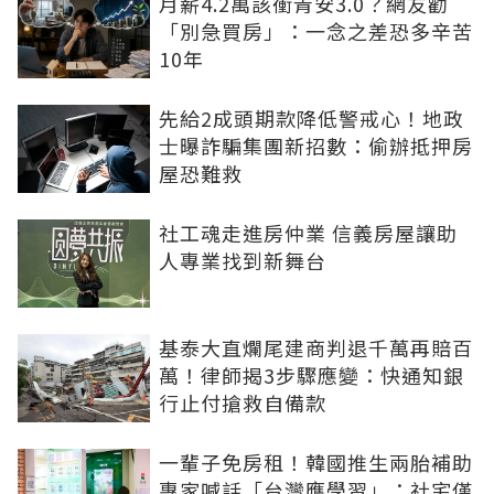
月薪4.2萬該衝青安3.0？網友勸
「別急買房」：一念之差恐多辛苦
10年
先給2成頭期款降低警戒心！地政
士曝詐騙集團新招數：偷辦抵押房
屋恐難救
社工魂走進房仲業 信義房屋讓助
人專業找到新舞台
基泰大直爛尾建商判退千萬再賠百
萬！律師揭3步驟應變：快通知銀
行止付搶救自備款
一輩子免房租！韓國推生兩胎補助
專家喊話「台灣應學習」：社宅僅