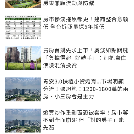
房東兼顧流動與防禦
房市慘淡拖累都更！建商整合意願
低 全台拆照量探6年新低
買房首購先求上車！吳淡如點關鍵
「負擔得起+好轉手」：別把自住
浪漫混淆投資
青安3.0扶植小資婚育...市場明顯
分流！張旭嵐：1200-1800萬的兩
房、小三房會是主力
追買炒作重劃區恐被套牢！房市等
不到全面崩盤 但「對的房子」能
先漲