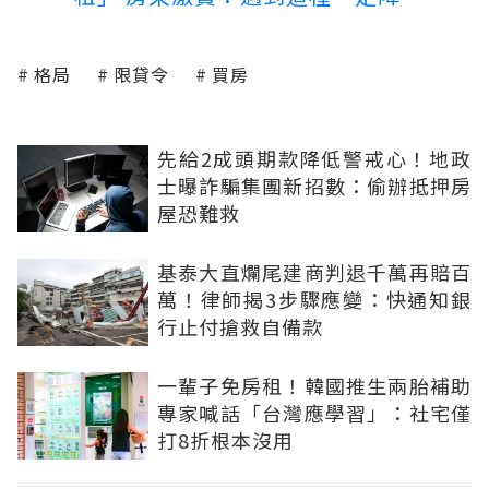
格局
限貸令
買房
先給2成頭期款降低警戒心！地政
士曝詐騙集團新招數：偷辦抵押房
屋恐難救
基泰大直爛尾建商判退千萬再賠百
萬！律師揭3步驟應變：快通知銀
行止付搶救自備款
一輩子免房租！韓國推生兩胎補助
專家喊話「台灣應學習」：社宅僅
打8折根本沒用