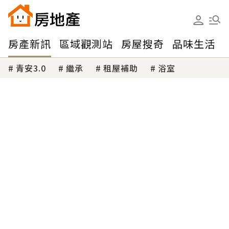
房產新訊
區域觀測站
房屋搜奇
品味生活
青安3.0
繼承
租屋補助
浴室