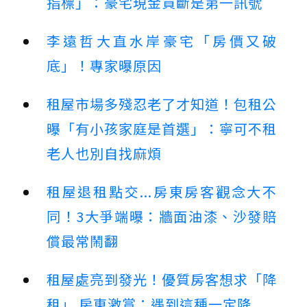
指標」：豪宅現金買斷是第一訊號
李遠哲大直水岸豪宅「房價又破
底」！專家曝原因
租屋市場多殘忍老了才知道！包租公
曝「有小孩家庭是首選」：寧可不租
老人也別自找麻煩
租屋退租點交...房東房客觀念大不
同！3大爭端曝：牆面油漆、沙發賠
償最常鬧翻
租屋處亮到發光！優質房客想求「降
租」 房東激賞：遇到這種一定降