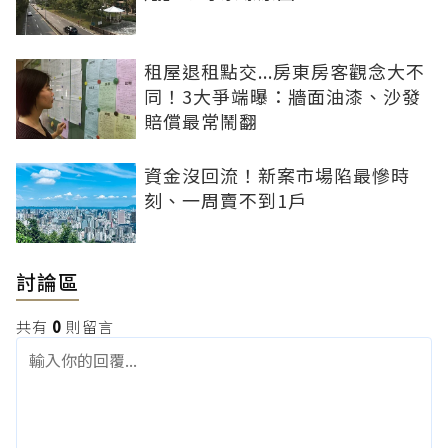
租屋退租點交...房東房客觀念大不
同！3大爭端曝：牆面油漆、沙發
賠償最常鬧翻
資金沒回流！新案市場陷最慘時
刻、一周賣不到1戶
討論區
共有
0
則留言