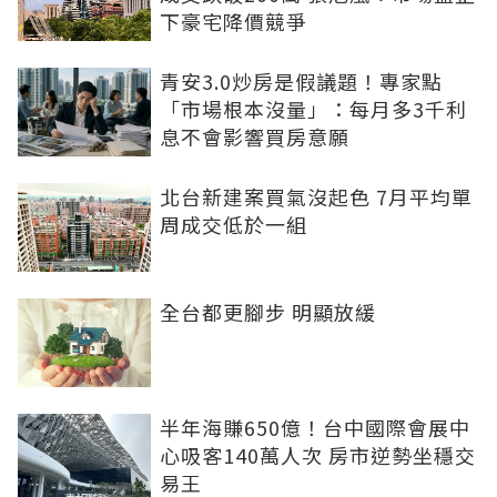
下豪宅降價競爭
青安3.0炒房是假議題！專家點
「市場根本沒量」：每月多3千利
息不會影響買房意願
北台新建案買氣沒起色 7月平均單
周成交低於一組
全台都更腳步 明顯放緩
半年海賺650億！台中國際會展中
心吸客140萬人次 房市逆勢坐穩交
易王