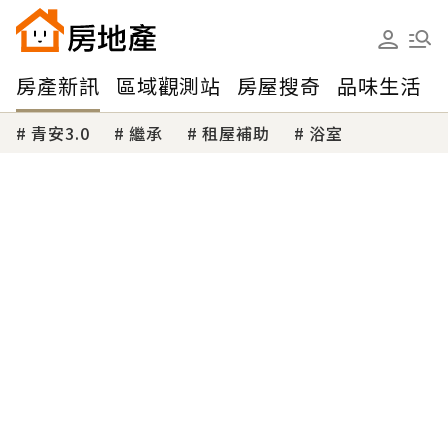
房產新訊
區域觀測站
房屋搜奇
品味生活
青安3.0
繼承
租屋補助
浴室