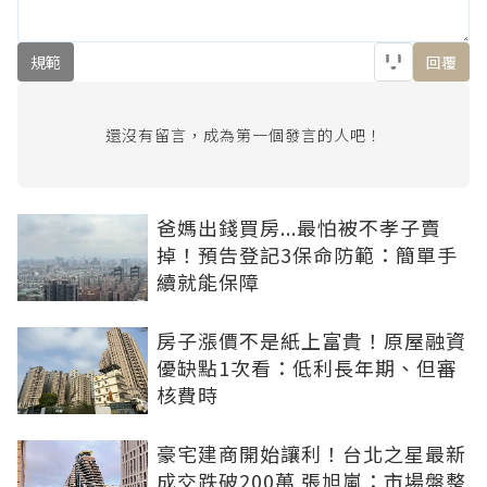
規範
回覆
還沒有留言，成為第一個發言的人吧！
爸媽出錢買房...最怕被不孝子賣
掉！預告登記3保命防範：簡單手
續就能保障
房子漲價不是紙上富貴！原屋融資
優缺點1次看：低利長年期、但審
核費時
豪宅建商開始讓利！台北之星最新
成交跌破200萬 張旭嵐：市場盤整