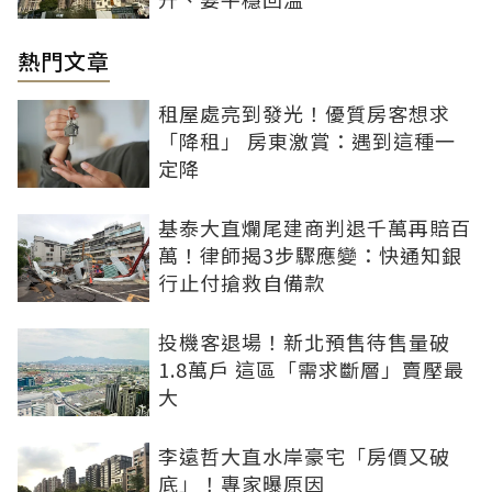
熱門文章
租屋處亮到發光！優質房客想求
「降租」 房東激賞：遇到這種一
定降
基泰大直爛尾建商判退千萬再賠百
萬！律師揭3步驟應變：快通知銀
行止付搶救自備款
投機客退場！新北預售待售量破
1.8萬戶 這區「需求斷層」賣壓最
大
李遠哲大直水岸豪宅「房價又破
底」！專家曝原因