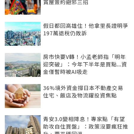
賞屋簽約避邪三招
假日都回高雄住！他拿里長證明爭
197萬退稅仍敗訴
房市快要V轉！小孟老師指「明年
迎突破」：今年下半年是買點...資
金僅暫時被AI吸走
36%境外資金撐日本不動產交易
住宅、飯店及物流躍投資焦點
青安3.0變相降息！專家點「有望
助攻自住買盤」：政策沒要瘋狂推
升、要平穩回溫