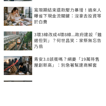
寬限期結束還款壓力暴增！過來人
曝省下現金流關鍵：沒拿去投資等
於白費
3環3線改成4環8線...政府建設「雖
遲但到」？何世昌笑：家祭無忘告
乃翁
青安3.0該衝嗎？網憂「19萬待售
屋創新高」：別急著幫建商解套
月薪4.2萬該衝青安3.0？網友勸
「別急買房」：一念之差恐多辛苦
10年