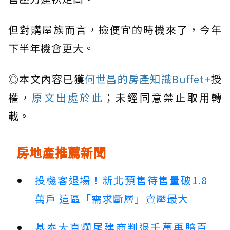
但對購屋族而言，撿便宜的時機來了，今年
下半年機會更大。
◎本文內容已獲
何世昌的房產知識Buffet+
授
權，
原文出處於此
；未經同意禁止取用轉
載。
房地產推薦新聞
投機客退場！新北預售待售量破1.8
萬戶 這區「需求斷層」賣壓最大
基泰大直爛尾建商判退千萬再賠百