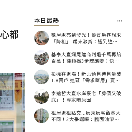
本日最熱
良心都
租屋處亮到發光！優質房客想求
「降租」 房東激賞：遇到這種
一定降
基泰大直爛尾建商判退千萬再賠
百萬！律師揭3步驟應變：快通
知銀行止付搶救自備款
投機客退場！新北預售待售量破
1.8萬戶 這區「需求斷層」賣壓
最大
李遠哲大直水岸豪宅「房價又破
底」！專家曝原因
租屋退租點交...房東房客觀念大
不同！3大爭端曝：牆面油漆、
沙發賠償最常鬧翻