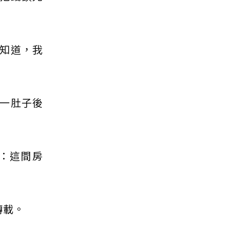
知道，我
一肚子後
：這間房
轉載。