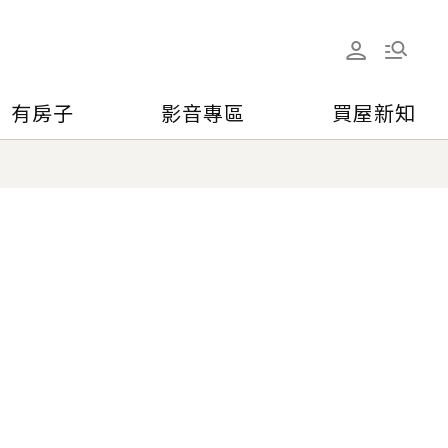
有房子
影音專區
買屋新知