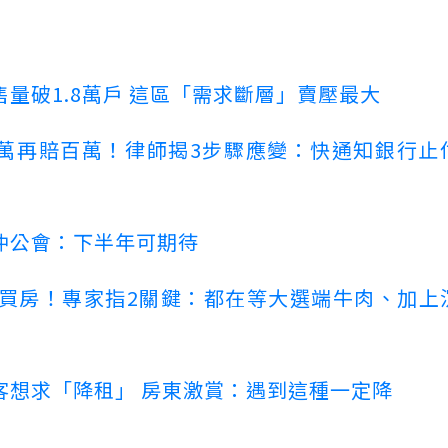
量破1.8萬戶 這區「需求斷層」賣壓最大
萬再賠百萬！律師揭3步驟應變：快通知銀行止
仲公會：下半年可期待
場買房！專家指2關鍵：都在等大選端牛肉、加上
客想求「降租」 房東激賞：遇到這種一定降