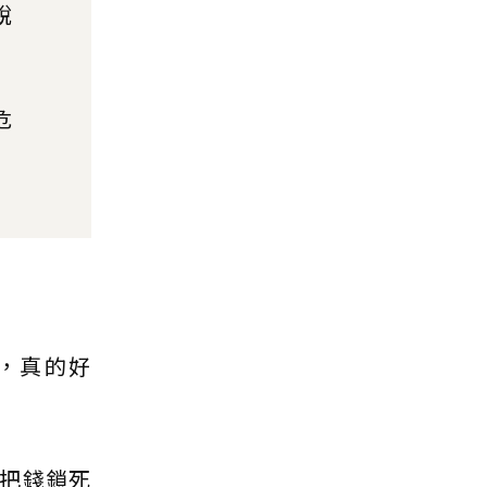
說
危
，真的好
把錢鎖死