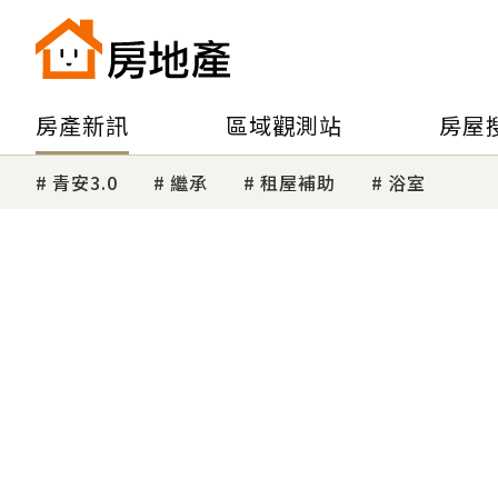
房產新訊
區域觀測站
房屋
青安3.0
繼承
租屋補助
浴室