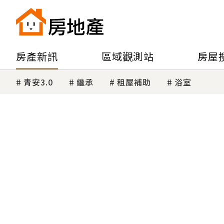
房產新訊
區域觀測站
房屋
青安3.0
繼承
租屋補助
浴室