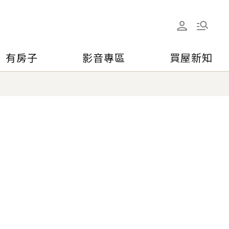
有房子
影音專區
買屋新知