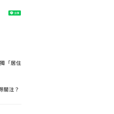
唯獨「居住
得關注？