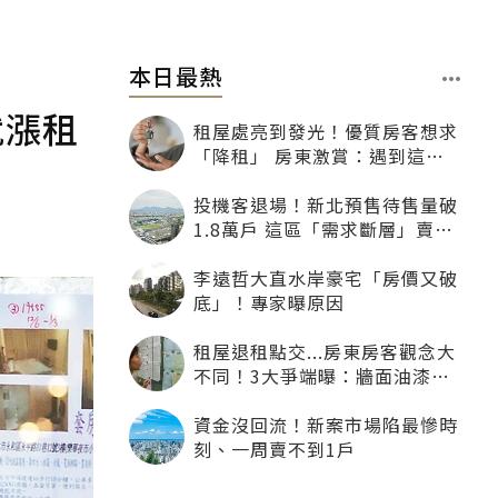
本日最熱
就漲租
租屋處亮到發光！優質房客想求
「降租」 房東激賞：遇到這種
一定降
投機客退場！新北預售待售量破
1.8萬戶 這區「需求斷層」賣壓
最大
李遠哲大直水岸豪宅「房價又破
底」！專家曝原因
租屋退租點交...房東房客觀念大
不同！3大爭端曝：牆面油漆、
沙發賠償最常鬧翻
資金沒回流！新案市場陷最慘時
刻、一周賣不到1戶