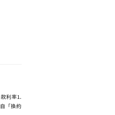
款利率1.
來自「換約