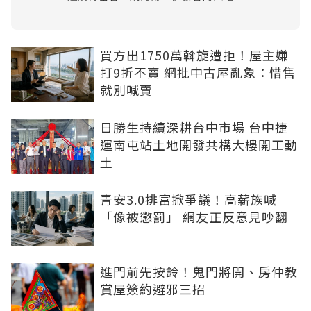
買方出1750萬斡旋遭拒！屋主嫌
打9折不賣 網批中古屋亂象：惜售
就別喊賣
日勝生持續深耕台中市場 台中捷
運南屯站土地開發共構大樓開工動
土
青安3.0排富掀爭議！高薪族喊
「像被懲罰」 網友正反意見吵翻
進門前先按鈴！鬼門將開、房仲教
賞屋簽約避邪三招