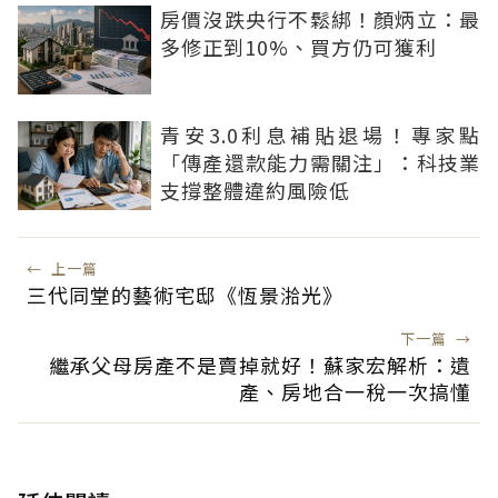
房價沒跌央行不鬆綁！顏炳立：最
多修正到10%、買方仍可獲利
青安3.0利息補貼退場！專家點
「傳產還款能力需關注」：科技業
支撐整體違約風險低
←
上一篇
三代同堂的藝術宅邸《恆景湁光》
下一篇
→
繼承父母房產不是賣掉就好！蘇家宏解析：遺
產、房地合一稅一次搞懂