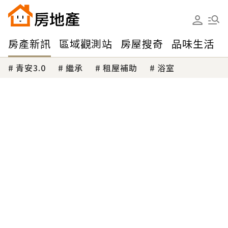
房產新訊
區域觀測站
房屋搜奇
品味生活
青安3.0
繼承
租屋補助
浴室