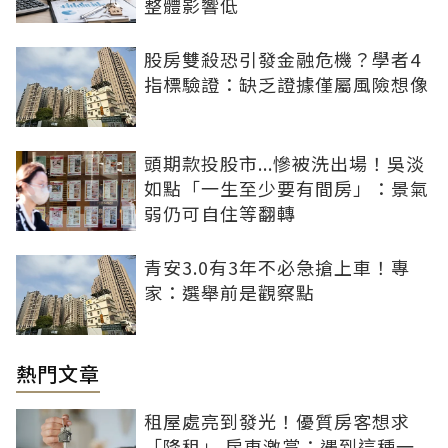
整體影響低
股房雙殺恐引發金融危機？學者4
指標驗證：缺乏證據僅屬風險想像
頭期款投股市...慘被洗出場！吳淡
如點「一生至少要有間房」：景氣
弱仍可自住等翻轉
青安3.0有3年不必急搶上車！專
家：選舉前是觀察點
熱門文章
租屋處亮到發光！優質房客想求
「降租」 房東激賞：遇到這種一