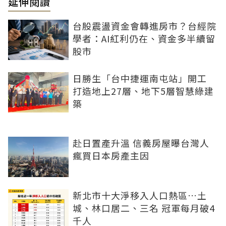
延伸閱讀
台股震盪資金會轉進房市？台經院
學者：AI紅利仍在、資金多半續留
股市
日勝生「台中捷運南屯站」開工
打造地上27層、地下5層智慧綠建
築
赴日置產升溫 信義房屋曝台灣人
瘋買日本房產主因
新北市十大淨移入人口熱區…土
城、林口居二、三名 冠軍每月破4
千人