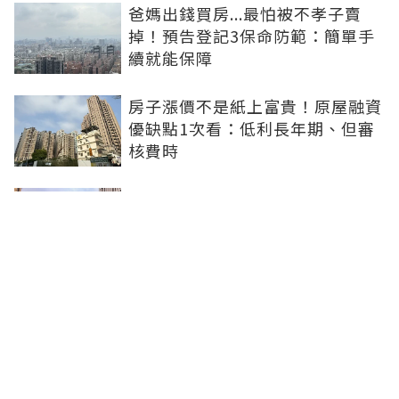
爸媽出錢買房...最怕被不孝子賣
掉！預告登記3保命防範：簡單手
續就能保障
房子漲價不是紙上富貴！原屋融資
優缺點1次看：低利長年期、但審
核費時
豪宅建商開始讓利！台北之星最新
成交跌破200萬 張旭嵐：市場盤整
下豪宅降價競爭
青安3.0炒房是假議題！專家點
「市場根本沒量」：每月多3千利
息不會影響買房意願