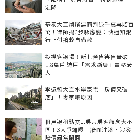
定降
基泰大直爛尾建商判退千萬再賠百
萬！律師揭3步驟應變：快通知銀
行止付搶救自備款
投機客退場！新北預售待售量破
1.8萬戶 這區「需求斷層」賣壓最
大
李遠哲大直水岸豪宅「房價又破
底」！專家曝原因
租屋退租點交...房東房客觀念大不
同！3大爭端曝：牆面油漆、沙發
賠償最常鬧翻