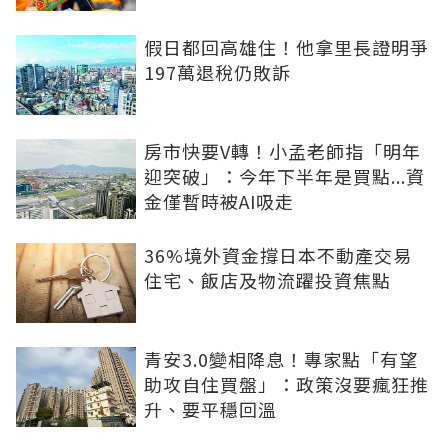
假日都回高雄住！他拿里長證明爭
197萬退稅仍敗訴
房市快要V轉！小孟老師指「明年
迎突破」：今年下半年是買點...資
金僅暫時被AI吸走
36%境外資金撐日本不動產交易
住宅、飯店及物流躍投資焦點
青安3.0變相降息！專家點「有望
助攻自住買盤」：政策沒要瘋狂推
升、要平穩回溫