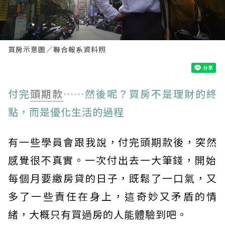
買房示意圖／聯合報系資料照
付完
頭期款
……然後呢？買房不是理財的終
點，而是優化生活的過程
有一些學員會跟我說，付完頭期款後，突然
感覺很不真實。󠀠一次付出去一大筆錢，開始
每個月要繳房貸的日子，既鬆了一口氣，又
多了一些責任在身上，這奇妙又矛盾的情
緒，大概只有買過房的人能體驗到吧。