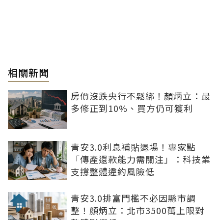
相關新聞
房價沒跌央行不鬆綁！顏炳立：最
多修正到10%、買方仍可獲利
青安3.0利息補貼退場！專家點
「傳產還款能力需關注」：科技業
支撐整體違約風險低
青安3.0排富門檻不必因縣市調
整！顏炳立：北市3500萬上限對