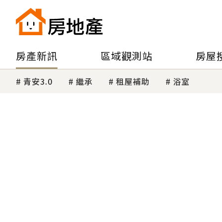
房產新訊
區域觀測站
房屋
青安3.0
繼承
租屋補助
浴室