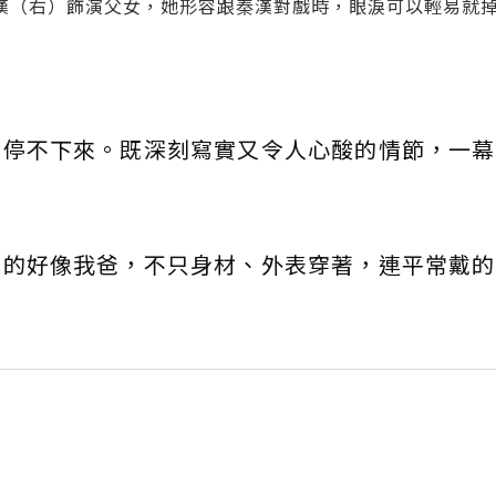
漢（右）飾演父女，她形容跟秦漢對戲時，眼淚可以輕易就
本停不下來。既深刻寫實又令人心酸的情節，一幕
真的好像我爸，不只身材、外表穿著，連平常戴的