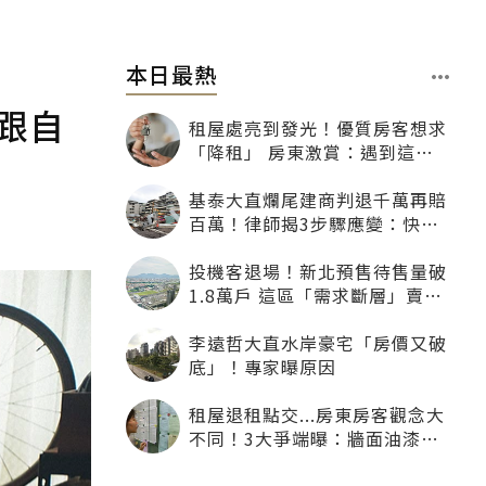
本日最熱
跟自
租屋處亮到發光！優質房客想求
「降租」 房東激賞：遇到這種
一定降
基泰大直爛尾建商判退千萬再賠
百萬！律師揭3步驟應變：快通
知銀行止付搶救自備款
投機客退場！新北預售待售量破
1.8萬戶 這區「需求斷層」賣壓
最大
李遠哲大直水岸豪宅「房價又破
底」！專家曝原因
租屋退租點交...房東房客觀念大
不同！3大爭端曝：牆面油漆、
沙發賠償最常鬧翻