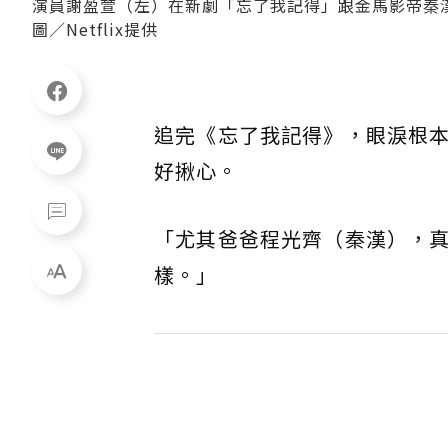
演員謝盈萱（左）在新劇「忘了我記得」跟金馬影帝秦
圖／Netflix提供
追完《忘了我記得》，眼淚根
好揪心。
「尤其爸爸程光齊（秦漢），
樣。」