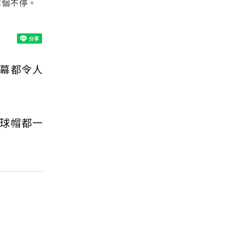
掉個不停。
幕都令人
球帽都一