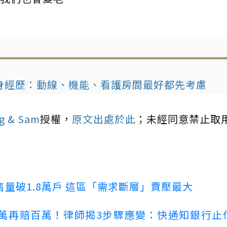
身經歷：動線、機能、看護房間最好都先考慮
 & Sam
授權，
原文出處於此
；未經同意禁止取
量破1.8萬戶 這區「需求斷層」賣壓最大
萬再賠百萬！律師揭3步驟應變：快通知銀行止