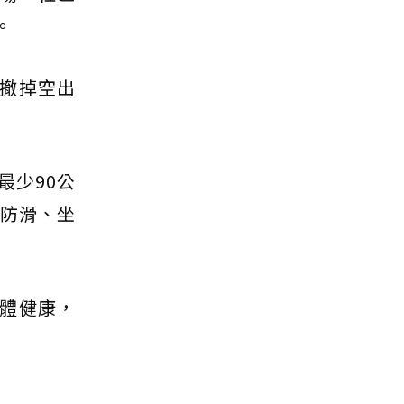
。
撤掉空出
最少90公
板防滑、坐
體健康，