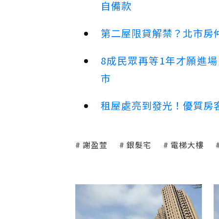
自備款
第二屋限貸解禁？北市房
8成民眾再等1年才願進
市
租屋處亮到發光！優質房
謝盈萱
銀髮宅
電梯大樓