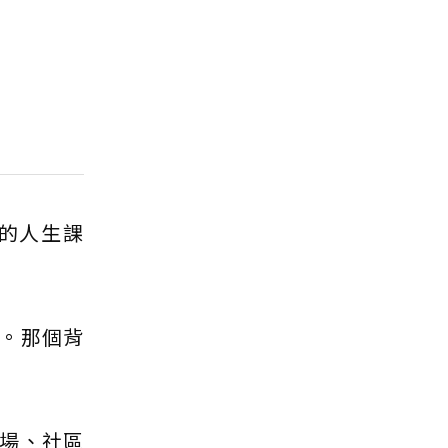
的人生課
。那個背
場、社區