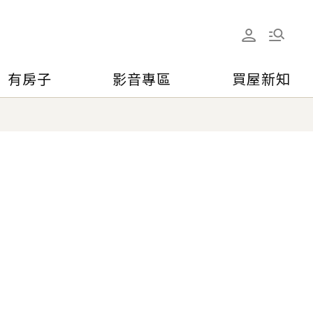
有房子
影音專區
買屋新知