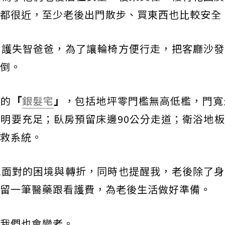
都很近，至少老後出門散步、買東西也比較安全
照護失智爸爸，為了讓輪椅方便行走，把客廳沙發
倒。
過的
「
銀髮宅
」
，包括地坪零門檻無高低檻，門寬
明要充足；臥房預留床邊90公分走道；衛浴地
救系統。
能面對的困境與轉折，同時也提醒我，老後除了身
留一筆醫藥跟看護費，為老後生活做好準備。
我們也會變老。