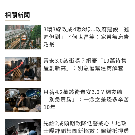
相關新聞
3環3線改成4環8線...政府建設「雖
遲但到」？何世昌笑：家祭無忘告
乃翁
青安3.0該衝嗎？網憂「19萬待售
屋創新高」：別急著幫建商解套
月薪4.2萬該衝青安3.0？網友勸
「別急買房」：一念之差恐多辛苦
10年
先給2成頭期款降低警戒心！地政
士曝詐騙集團新招數：偷辦抵押房