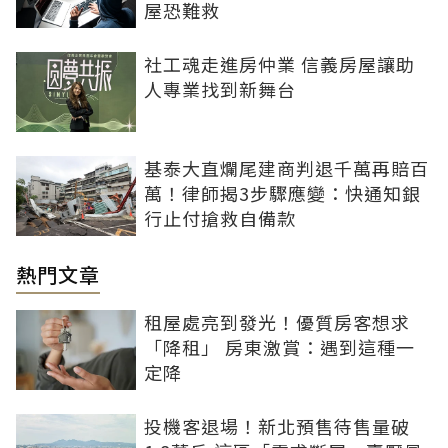
屋恐難救
社工魂走進房仲業 信義房屋讓助
人專業找到新舞台
基泰大直爛尾建商判退千萬再賠百
萬！律師揭3步驟應變：快通知銀
行止付搶救自備款
熱門文章
租屋處亮到發光！優質房客想求
「降租」 房東激賞：遇到這種一
定降
投機客退場！新北預售待售量破