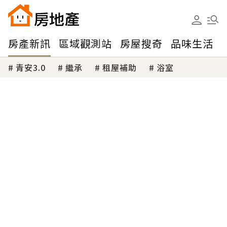
房產新訊
區域觀測站
房屋搜奇
品味生活
青安3.0
繼承
租屋補助
浴室