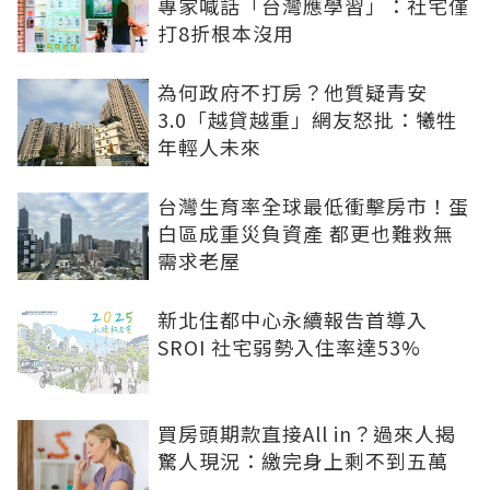
專家喊話「台灣應學習」：社宅僅
打8折根本沒用
為何政府不打房？他質疑青安
3.0「越貸越重」網友怒批：犧牲
年輕人未來
台灣生育率全球最低衝擊房市！蛋
白區成重災負資產 都更也難救無
需求老屋
新北住都中心永續報告首導入
SROI 社宅弱勢入住率達53%
買房頭期款直接All in？過來人揭
驚人現況：繳完身上剩不到五萬