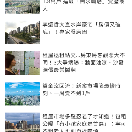
1.8萬戶 這區「需求斷層」賣壓最
大
李遠哲大直水岸豪宅「房價又破
底」！專家曝原因
租屋退租點交...房東房客觀念大不
同！3大爭端曝：牆面油漆、沙發
賠償最常鬧翻
資金沒回流！新案市場陷最慘時
刻、一周賣不到1戶
租屋市場多殘忍老了才知道！包租
公曝「有小孩家庭是首選」：寧可
不租老人也別自找麻煩