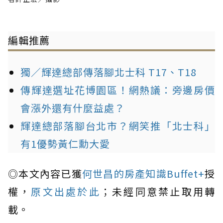
編輯推薦
獨／輝達總部傳落腳北士科 T17、T18
傳輝達選址花博園區！網熱議：旁邊房價
會漲外還有什麼益處？
輝達總部落腳台北市？網笑推「北士科」
有1優勢黃仁勳大愛
◎本文內容已獲
何世昌的房產知識Buffet+
授
權，
原文出處於此
；未經同意禁止取用轉
載。