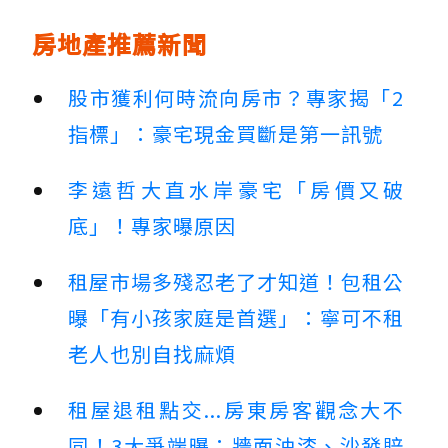
房地產推薦新聞
股市獲利何時流向房市？專家揭「2
指標」：豪宅現金買斷是第一訊號
李遠哲大直水岸豪宅「房價又破
底」！專家曝原因
租屋市場多殘忍老了才知道！包租公
曝「有小孩家庭是首選」：寧可不租
老人也別自找麻煩
租屋退租點交...房東房客觀念大不
同！3大爭端曝：牆面油漆、沙發賠