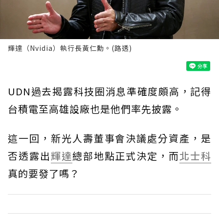
輝達（Nvidia）執行長黃仁勳。(路透)
UDN過去揭露科技圈消息準確度頗高，記得
台積電至高雄設廠也是他們率先披露。
這一回，新光人壽董事會決議處分資產，是
否透露出
輝達
總部地點正式決定，而
北士科
真的要發了嗎？