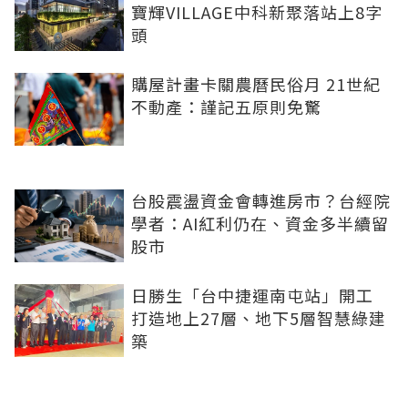
寶輝VILLAGE中科新聚落站上8字
頭
購屋計畫卡關農曆民俗月 21世紀
不動產：謹記五原則免驚
台股震盪資金會轉進房市？台經院
學者：AI紅利仍在、資金多半續留
股市
日勝生「台中捷運南屯站」開工
打造地上27層、地下5層智慧綠建
築