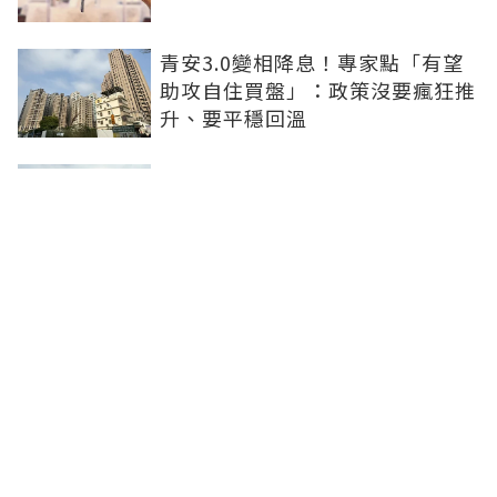
青安3.0變相降息！專家點「有望
助攻自住買盤」：政策沒要瘋狂推
升、要平穩回溫
爸媽出錢買房...最怕被不孝子賣
掉！預告登記3保命防範：簡單手
續就能保障
房子漲價不是紙上富貴！原屋融資
優缺點1次看：低利長年期、但審
核費時
聯合線上公司 著作權所有 ©2025