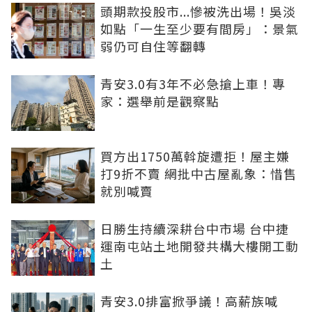
頭期款投股市...慘被洗出場！吳淡
如點「一生至少要有間房」：景氣
弱仍可自住等翻轉
青安3.0有3年不必急搶上車！專
家：選舉前是觀察點
買方出1750萬斡旋遭拒！屋主嫌
打9折不賣 網批中古屋亂象：惜售
就別喊賣
日勝生持續深耕台中市場 台中捷
運南屯站土地開發共構大樓開工動
土
青安3.0排富掀爭議！高薪族喊