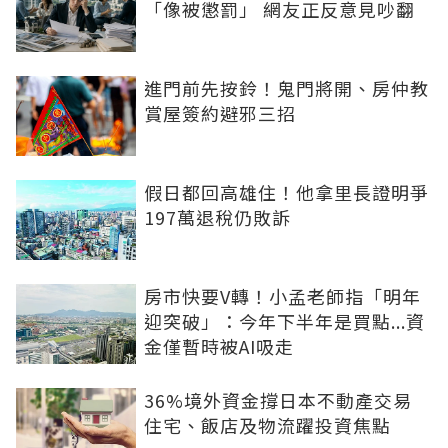
「像被懲罰」 網友正反意見吵翻
進門前先按鈴！鬼門將開、房仲教
賞屋簽約避邪三招
假日都回高雄住！他拿里長證明爭
197萬退稅仍敗訴
房市快要V轉！小孟老師指「明年
迎突破」：今年下半年是買點...資
金僅暫時被AI吸走
36%境外資金撐日本不動產交易
住宅、飯店及物流躍投資焦點