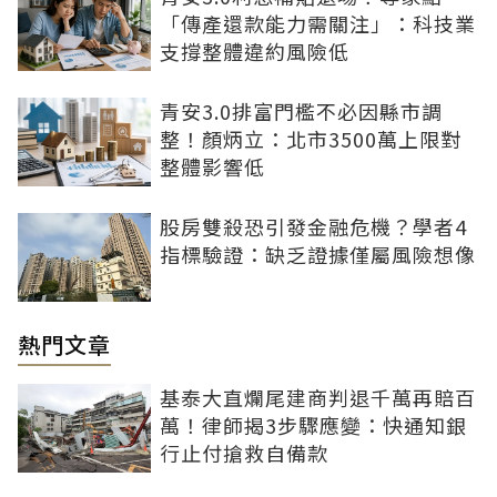
「傳產還款能力需關注」：科技業
支撐整體違約風險低
青安3.0排富門檻不必因縣市調
整！顏炳立：北市3500萬上限對
整體影響低
股房雙殺恐引發金融危機？學者4
指標驗證：缺乏證據僅屬風險想像
熱門文章
基泰大直爛尾建商判退千萬再賠百
萬！律師揭3步驟應變：快通知銀
行止付搶救自備款