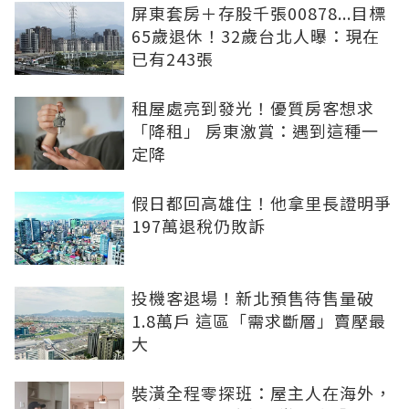
屏東套房＋存股千張00878...目標
65歲退休！32歲台北人曝：現在
已有243張
租屋處亮到發光！優質房客想求
「降租」 房東激賞：遇到這種一
定降
假日都回高雄住！他拿里長證明爭
197萬退稅仍敗訴
投機客退場！新北預售待售量破
1.8萬戶 這區「需求斷層」賣壓最
大
裝潢全程零探班：屋主人在海外，