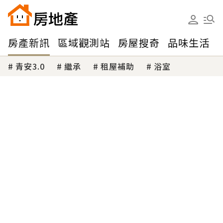
房產新訊
區域觀測站
房屋搜奇
品味生活
青安3.0
繼承
租屋補助
浴室