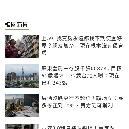
相關新聞
上591找買房永遠都找不到便宜好
屋？網友無奈：現在根本沒有便宜
房
屏東套房＋存股千張00878...目標
65歲退休！32歲台北人曝：現在
已有243張
房價沒跌央行不鬆綁！顏炳立：最
多修正到10%、買方仍可獲利
青安3.0利息補貼退場！專家點