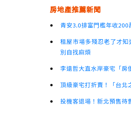
房地產推薦新聞
青安3.0排富門檻年收2
租屋市場多殘忍老了才知
別自找麻煩
李遠哲大直水岸豪宅「房
頂級豪宅打折賣！「台北之
投機客退場！新北預售待售