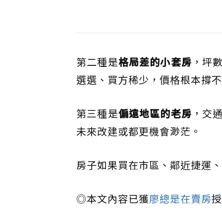
第二種是
格局差的小套房
，坪
選選、買方稀少，價格根本撐不
第三種是
偏遠地區的老房
，交
未來改建或都更機會渺茫。
房子如果買在市區、鄰近捷運、
◎本文內容已獲
廖總是在賣房
授