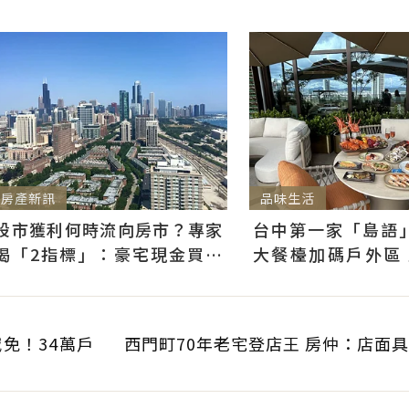
房產新訊
品味生活
股市獲利何時流向房市？專家
台中第一家「島語
揭「2指標」：豪宅現金買斷
大餐檯加碼戶外區
是第一訊號
娜讚嗜酒人天堂
免！34萬戶
西門町70年老宅登店王 房仲：店面