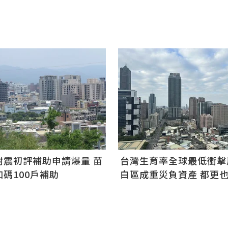
耐震初評補助申請爆量 苗
台灣生育率全球最低衝擊
碼100戶補助
白區成重災負資產 都更
求老屋