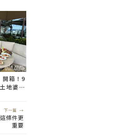
」開箱！9
 土地婆麗
下一篇
→
具這條件更
重要