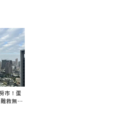
房市！蛋
也難救無需