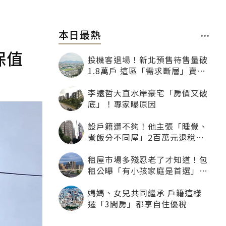
本日最熱
保值
投機客退場！新北預售待售量破
1.8萬戶 這區「需求斷層」賣壓
最大
李遠哲大直水岸豪宅「房價又破
底」！專家曝原因
設戶籍還不夠！他主張「睡覺、
煮飯分不同屋」2百萬元退稅照
樣沒了
租屋市場多殘忍老了才知道！包
租公曝「有小孩家庭是首選」：
寧可不租老人也別自找麻煩
媽媽、女兒共同繼承 戶籍這樣
遷「3間房」都享自住優稅