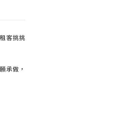
租客挑挑
願承做，