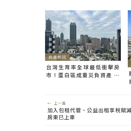
房產新訊
台灣生育率全球最低衝擊房
市！蛋白區成重災負資產 都
更也難救無需求老屋
←
上一篇
加入包租代管、公益出租享稅賦減
房東已上車