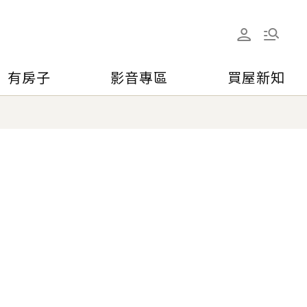
有房子
影音專區
買屋新知