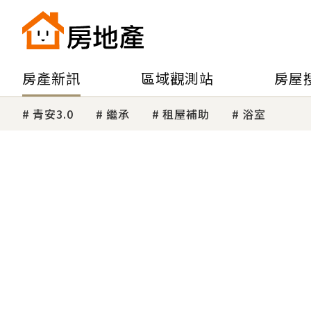
房產新訊
區域觀測站
房屋
青安3.0
繼承
租屋補助
浴室