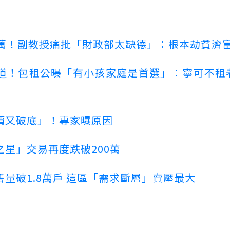
00萬！副教授痛批「財政部太缺德」：根本劫貧濟
道！包租公曝「有小孩家庭是首選」：寧可不租
價又破底」！專家曝原因
星」交易再度跌破200萬
量破1.8萬戶 這區「需求斷層」賣壓最大