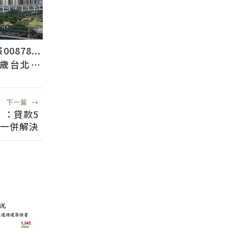
878...
2歲台北人
下一篇
→
」：貸款5
一併解決