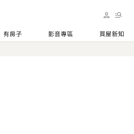
有房子
影音專區
買屋新知