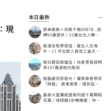
本日最熱
：現
屏東套房＋存股千張00878...目
標65歲退休！32歲台北人曝：
現在已有243張
裝潢全程零探班：屋主人在海
外，17 坪北歐三房完工當天才
「開箱」
假日都回高雄住！他拿里長證明
爭197萬退稅仍敗訴
租屋處亮到發光！優質房客想求
「降租」 房東激賞：遇到這種
一定降
基泰大直爛尾建商判退千萬再賠
百萬！律師揭3步驟應變：快通
知銀行止付搶救自備款