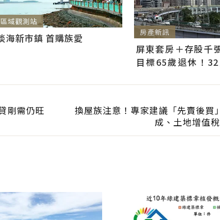
區域觀測站
房產新訊
淡海新市鎮 首購族愛
屏東套房＋存股千張00
目標65歲退休！3
曝：現在已有243張
安貸剛需仍旺
換屋族注意！專家建議「先賣後買
成、土地增值稅