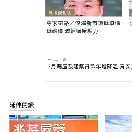
區域觀測站
專家帶路／淡海新市鎮低單價
低總價 減輕購屋壓力
←
上一篇
3月購屋及建築貸款年增降溫 青
延伸閱讀