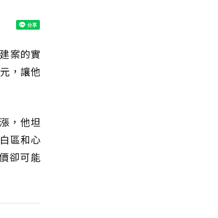
建案的實
萬元，讓他
高漲，他坦
白區和心
價卻可能