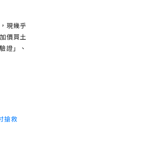
，現幾乎
加價買土
驗證」、
付搶救