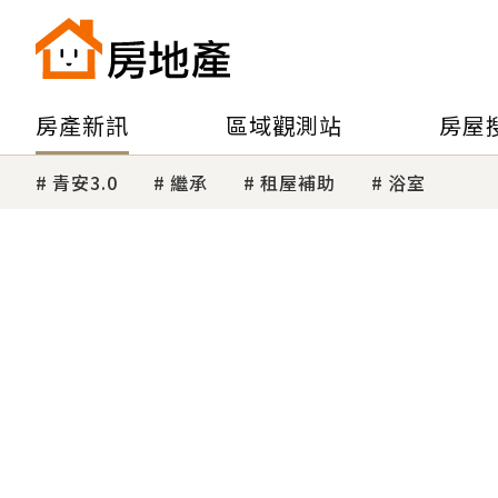
房產新訊
區域觀測站
房屋
青安3.0
繼承
租屋補助
浴室