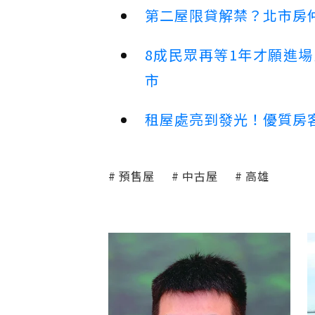
第二屋限貸解禁？北市房
8成民眾再等1年才願進
市
租屋處亮到發光！優質房
預售屋
中古屋
高雄