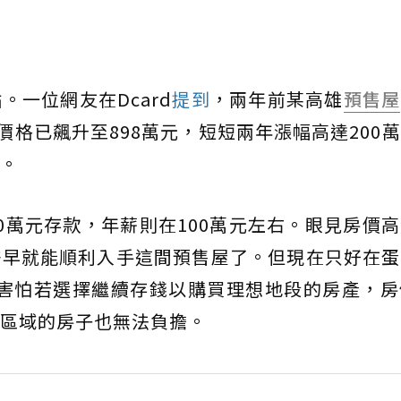
一位網友在Dcard
提到
，兩年前某高雄
預售屋
價格已飆升至898萬元，短短兩年漲幅高達200
。
00萬元存款，年薪則在100萬元左右。眼見房價
許早就能順利入手這間預售屋了。但現在只好在蛋
O害怕若選擇繼續存錢以購買理想地段的房產，房
區域的房子也無法負擔。