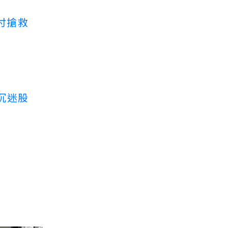
付搶救
沉迷股