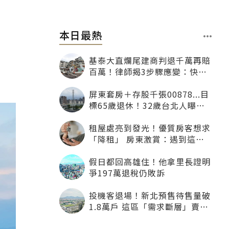
本日最熱
基泰大直爛尾建商判退千萬再賠
百萬！律師揭3步驟應變：快通
知銀行止付搶救自備款
屏東套房＋存股千張00878...目
標65歲退休！32歲台北人曝：
現在已有243張
租屋處亮到發光！優質房客想求
「降租」 房東激賞：遇到這種
一定降
假日都回高雄住！他拿里長證明
爭197萬退稅仍敗訴
投機客退場！新北預售待售量破
1.8萬戶 這區「需求斷層」賣壓
最大