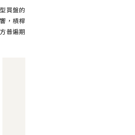
型買盤的
響，槓桿
方普遍期