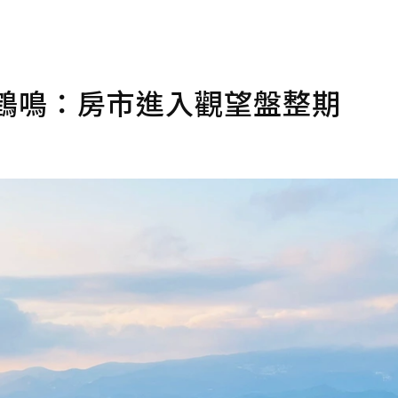
鶴鳴：房市進入觀望盤整期