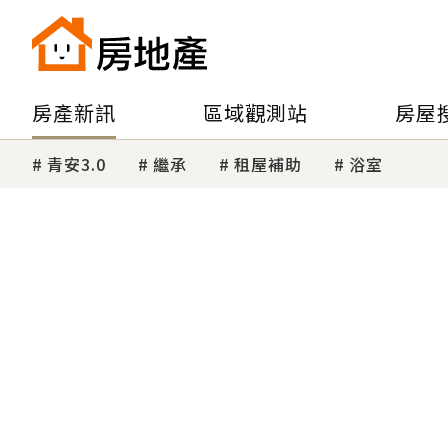
房產新訊
區域觀測站
房屋
青安3.0
繼承
租屋補助
浴室