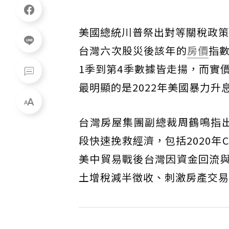
美國總統川普祭出對等關稅政策
台灣六次股災後該年的
房價
指
1季到第4季數據皆走揚，而實
最明顯的是2022年美國暴力升
台灣房屋集團副總裁周鶴鳴指
段快速挽救經濟，包括2020年C
美中貿易戰後台灣因資金回流與
土增稅減半徵收、刺激房產交易