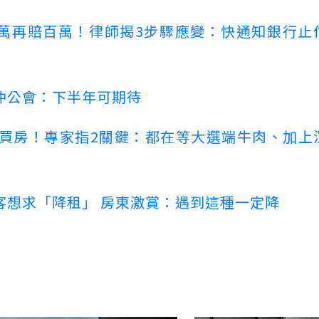
萬再賠百萬！律師揭3步驟應變：快通知銀行止
仲公會：下半年可期待
場買房！專家指2關鍵：都在等大選端牛肉、加上
客想求「降租」 房東激賞：遇到這種一定降