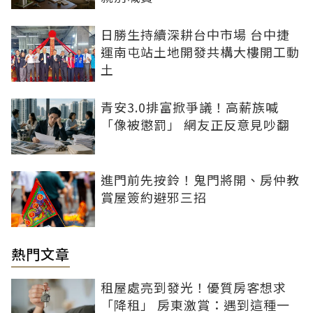
日勝生持續深耕台中市場 台中捷
運南屯站土地開發共構大樓開工動
土
青安3.0排富掀爭議！高薪族喊
「像被懲罰」 網友正反意見吵翻
進門前先按鈴！鬼門將開、房仲教
賞屋簽約避邪三招
熱門文章
租屋處亮到發光！優質房客想求
「降租」 房東激賞：遇到這種一