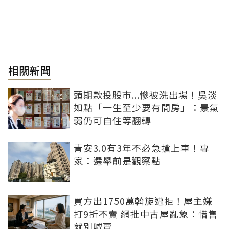
相關新聞
頭期款投股市...慘被洗出場！吳淡
如點「一生至少要有間房」：景氣
弱仍可自住等翻轉
青安3.0有3年不必急搶上車！專
家：選舉前是觀察點
買方出1750萬斡旋遭拒！屋主嫌
打9折不賣 網批中古屋亂象：惜售
就別喊賣