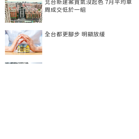
北台新建案買氣沒起色 7月平均單
周成交低於一組
全台都更腳步 明顯放緩
半年海賺650億！台中國際會展中
心吸客140萬人次 房市逆勢坐穩交
易王
寬限期結束還款壓力暴增！過來人
曝省下現金流關鍵：沒拿去投資等
於白費