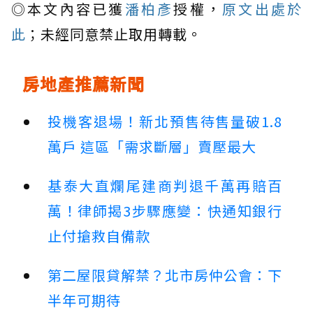
◎本文內容已獲
潘柏彥
授權，
原文出處於
此
；未經同意禁止取用轉載。
房地產推薦新聞
投機客退場！新北預售待售量破1.8
萬戶 這區「需求斷層」賣壓最大
基泰大直爛尾建商判退千萬再賠百
萬！律師揭3步驟應變：快通知銀行
止付搶救自備款
第二屋限貸解禁？北市房仲公會：下
半年可期待