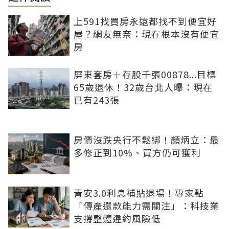
上591找買房永遠都找不到便宜好
屋？網友無奈：現在根本沒有便宜
房
屏東套房＋存股千張00878...目標
65歲退休！32歲台北人曝：現在
已有243張
房價沒跌央行不鬆綁！顏炳立：最
多修正到10%、買方仍可獲利
青安3.0利息補貼退場！專家點
「傳產還款能力需關注」：科技業
支撐整體違約風險低