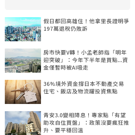
假日都回高雄住！他拿里長證明爭
197萬退稅仍敗訴
房市快要V轉！小孟老師指「明年
迎突破」：今年下半年是買點...資
金僅暫時被AI吸走
36%境外資金撐日本不動產交易
住宅、飯店及物流躍投資焦點
青安3.0變相降息！專家點「有望
助攻自住買盤」：政策沒要瘋狂推
升、要平穩回溫