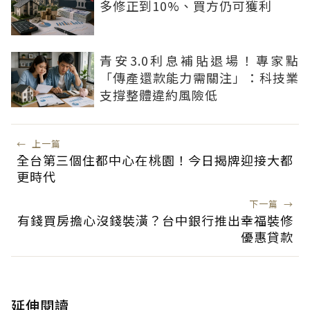
多修正到10%、買方仍可獲利
青安3.0利息補貼退場！專家點
「傳產還款能力需關注」：科技業
支撐整體違約風險低
←
上一篇
全台第三個住都中心在桃園！今日揭牌迎接大都
更時代
下一篇
→
有錢買房擔心沒錢裝潢？台中銀行推出幸福裝修
優惠貸款
延伸閱讀