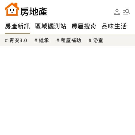
房產新訊
區域觀測站
房屋搜奇
品味生活
青安3.0
繼承
租屋補助
浴室