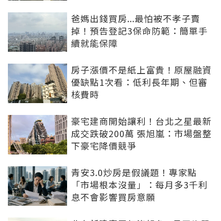
爸媽出錢買房...最怕被不孝子賣
掉！預告登記3保命防範：簡單手
續就能保障
房子漲價不是紙上富貴！原屋融資
優缺點1次看：低利長年期、但審
核費時
豪宅建商開始讓利！台北之星最新
成交跌破200萬 張旭嵐：市場盤整
下豪宅降價競爭
青安3.0炒房是假議題！專家點
「市場根本沒量」：每月多3千利
息不會影響買房意願