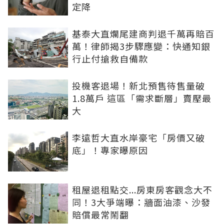
定降
基泰大直爛尾建商判退千萬再賠百
萬！律師揭3步驟應變：快通知銀
行止付搶救自備款
投機客退場！新北預售待售量破
1.8萬戶 這區「需求斷層」賣壓最
大
李遠哲大直水岸豪宅「房價又破
底」！專家曝原因
租屋退租點交...房東房客觀念大不
同！3大爭端曝：牆面油漆、沙發
賠償最常鬧翻