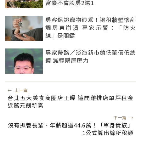
富豪不會股房2選1
房客保證寵物很乖！退租牆壁慘刮
爛房東崩潰 專家示警：「防火
線」是關鍵
專家帶路／淡海新市鎮低單價低總
價 減輕購屋壓力
←
上一篇
台北五大美食商圈店王曝 這間雞排店單坪租金
近萬元創新高
下一篇
→
沒有撫養長輩、年薪超過44.6萬！「單身貴族」
1公式算出綜所稅額