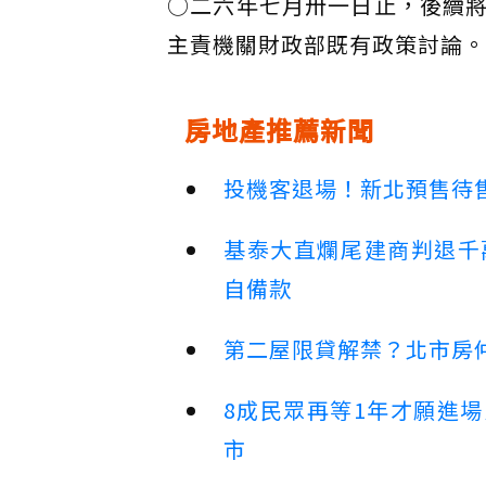
○二六年七月卅一日止，後續
主責機關財政部既有政策討論。
房地產推薦新聞
投機客退場！新北預售待售
基泰大直爛尾建商判退千
自備款
第二屋限貸解禁？北市房
8成民眾再等1年才願進
市