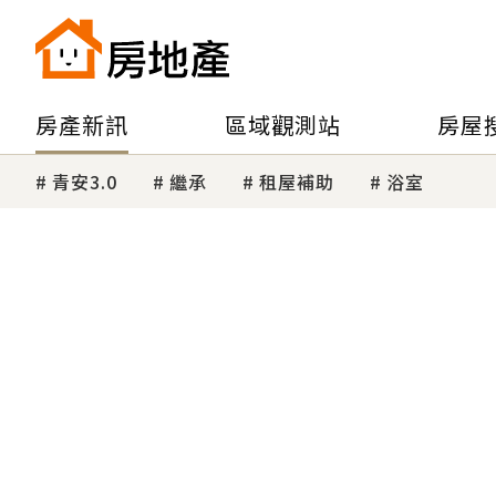
房產新訊
區域觀測站
房屋
青安3.0
繼承
租屋補助
浴室