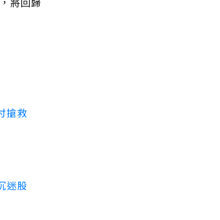
，將回歸
付搶救
沉迷股