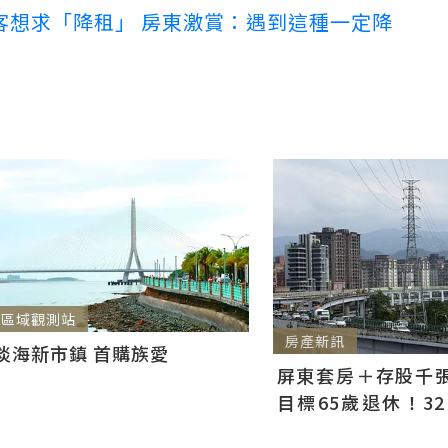
客想求「降租」 房東激賞：遇到這種一定降
區域觀測站
房產新訊
淡海新市鎮 首購族愛
屏東套房＋存股千張00
目標65歲退休！3
曝：現在已有243張