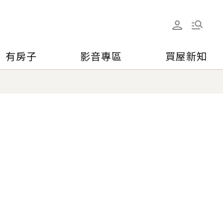
有房子
影音專區
買屋新知