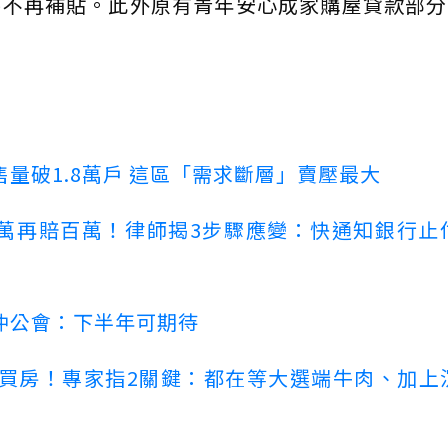
將不再補貼。此外原有青年安心成家購屋貸款部分
量破1.8萬戶 這區「需求斷層」賣壓最大
萬再賠百萬！律師揭3步驟應變：快通知銀行止
仲公會：下半年可期待
場買房！專家指2關鍵：都在等大選端牛肉、加上