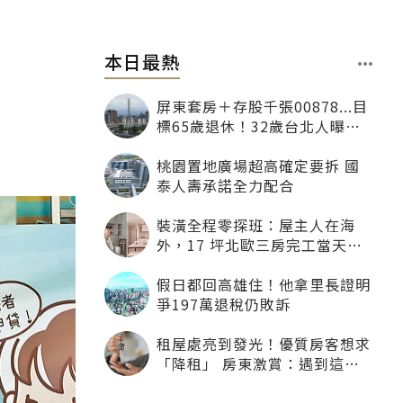
本日最熱
屏東套房＋存股千張00878...目
標65歲退休！32歲台北人曝：
現在已有243張
桃園置地廣場超高確定要拆 國
泰人壽承諾全力配合
裝潢全程零探班：屋主人在海
外，17 坪北歐三房完工當天才
「開箱」
假日都回高雄住！他拿里長證明
爭197萬退稅仍敗訴
租屋處亮到發光！優質房客想求
「降租」 房東激賞：遇到這種
一定降