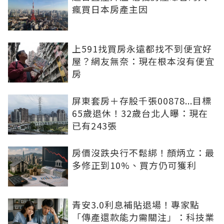
瘋買日本房產主因
上591找買房永遠都找不到便宜好
屋？網友無奈：現在根本沒有便宜
房
屏東套房＋存股千張00878...目標
65歲退休！32歲台北人曝：現在
已有243張
房價沒跌央行不鬆綁！顏炳立：最
多修正到10%、買方仍可獲利
青安3.0利息補貼退場！專家點
「傳產還款能力需關注」：科技業