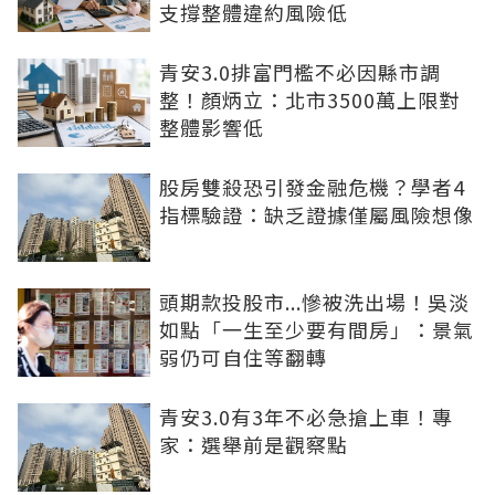
支撐整體違約風險低
青安3.0排富門檻不必因縣市調
整！顏炳立：北市3500萬上限對
整體影響低
股房雙殺恐引發金融危機？學者4
指標驗證：缺乏證據僅屬風險想像
頭期款投股市...慘被洗出場！吳淡
如點「一生至少要有間房」：景氣
弱仍可自住等翻轉
青安3.0有3年不必急搶上車！專
家：選舉前是觀察點