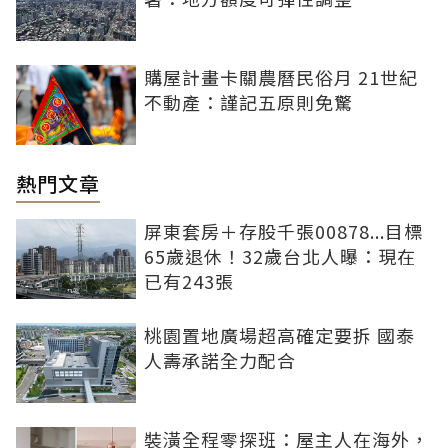
購屋計畫卡關農曆民俗月 21世紀
不動產：謹記五原則免驚
熱門文章
屏東套房＋存股千張00878...目標
65歲退休！32歲台北人曝：現在
已有243張
桃園置地廣場超高確定要拆 國泰
人壽承諾全力配合
裝潢全程零探班：屋主人在海外，