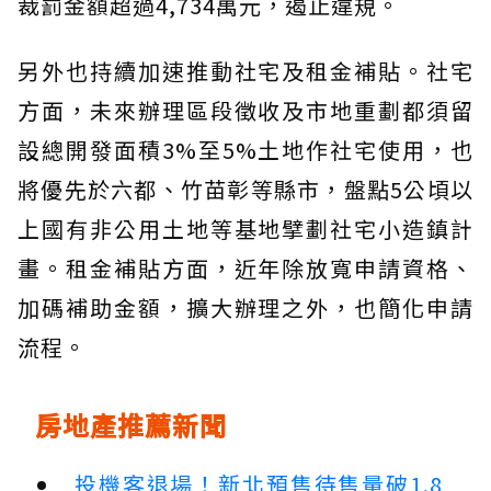
裁罰金額超過4,734萬元，遏止違規。
另外也持續加速推動社宅及租金補貼。社宅
方面，未來辦理區段徵收及市地重劃都須留
設總開發面積3%至5%土地作社宅使用，也
將優先於六都、竹苗彰等縣市，盤點5公頃以
上國有非公用土地等基地擘劃社宅小造鎮計
畫。租金補貼方面，近年除放寬申請資格、
加碼補助金額，擴大辦理之外，也簡化申請
流程。
房地產推薦新聞
投機客退場！新北預售待售量破1.8