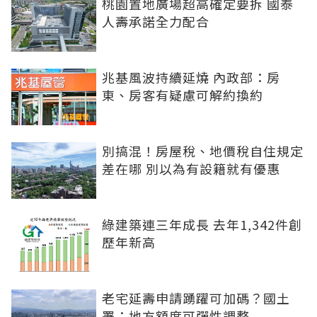
桃園置地廣場超高確定要拆 國泰
人壽承諾全力配合
兆基風波持續延燒 內政部：房
東、房客有疑慮可解約換約
別搞混！房屋稅、地價稅自住規定
差在哪 別以為有設籍就有優惠
綠建築連三年成長 去年1,342件創
歷年新高
老宅延壽申請踴躍可加碼？國土
署：地方額度可彈性調整