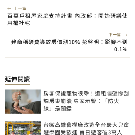
←
上一篇
百萬戶租屋家庭支持計畫 內政部：開始研議使
用權社宅
下一篇
→
建商稱碳費導致房價漲10% 彭啓明：影響不到
0.1%
延伸閱讀
房客保證寵物很乖！退租牆壁慘刮
爛房東崩潰 專家示警：「防火
線」是關鍵
台鐵高雄舊機廠改造全台最大兒童
遊樂園受歡迎 首日遊客破3萬人