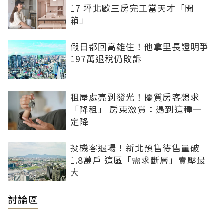
17 坪北歐三房完工當天才「開
箱」
假日都回高雄住！他拿里長證明爭
197萬退稅仍敗訴
租屋處亮到發光！優質房客想求
「降租」 房東激賞：遇到這種一
定降
投機客退場！新北預售待售量破
1.8萬戶 這區「需求斷層」賣壓最
大
討論區