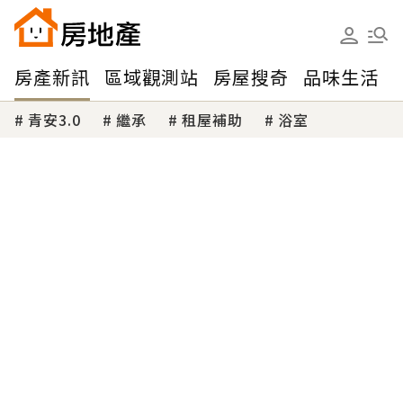
房產新訊
區域觀測站
房屋搜奇
品味生活
青安3.0
繼承
租屋補助
浴室