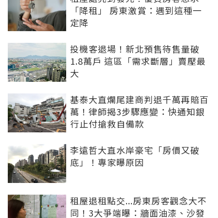
「降租」 房東激賞：遇到這種一
定降
投機客退場！新北預售待售量破
1.8萬戶 這區「需求斷層」賣壓最
大
基泰大直爛尾建商判退千萬再賠百
萬！律師揭3步驟應變：快通知銀
行止付搶救自備款
李遠哲大直水岸豪宅「房價又破
底」！專家曝原因
租屋退租點交...房東房客觀念大不
同！3大爭端曝：牆面油漆、沙發