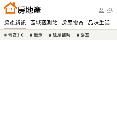
房產新訊
區域觀測站
房屋搜奇
品味生活
青安3.0
繼承
租屋補助
浴室