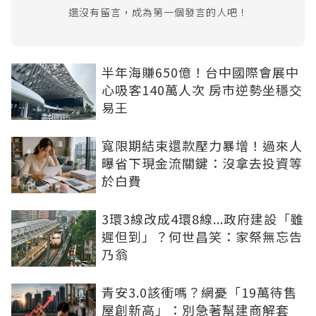
還沒有留言，成為第一個發言的人吧！
半年海賺650億！台中國際會展中
心吸客140萬人次 房市逆勢坐穩交
易王
寬限期結束還款壓力暴增！過來人
曝省下現金流關鍵：沒拿去投資等
於白費
3環3線改成4環8線...政府建設「雖
遲但到」？何世昌笑：家祭無忘告
乃翁
青安3.0該衝嗎？網憂「19萬待售
屋創新高」：別急著幫建商解套