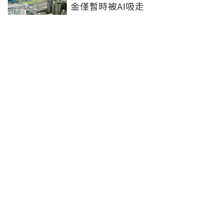
金僅暫時被AI吸走