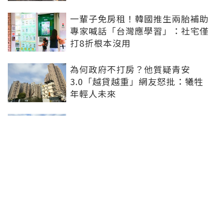
一輩子免房租！韓國推生兩胎補助
專家喊話「台灣應學習」：社宅僅
打8折根本沒用
為何政府不打房？他質疑青安
3.0「越貸越重」網友怒批：犧牲
年輕人未來
台灣生育率全球最低衝擊房市！蛋
白區成重災負資產 都更也難救無
需求老屋
新北住都中心永續報告首導入
SROI 社宅弱勢入住率達53%