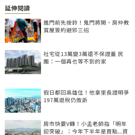
延伸閱讀
進門前先按鈴！鬼門將開、房仲教
賞屋簽約避邪三招
社宅從13萬變3萬還不保證蓋 民
團：一個再也等不到的家
假日都回高雄住！他拿里長證明爭
197萬退稅仍敗訴
房市快要V轉！小孟老師指「明年
迎突破」：今年下半年是買點...資