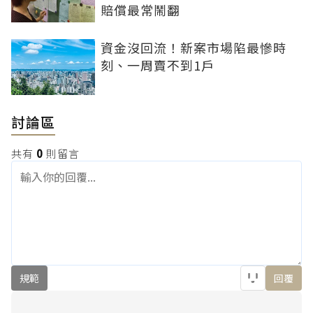
賠償最常鬧翻
資金沒回流！新案市場陷最慘時
刻、一周賣不到1戶
討論區
共有
0
則留言
規範
回覆