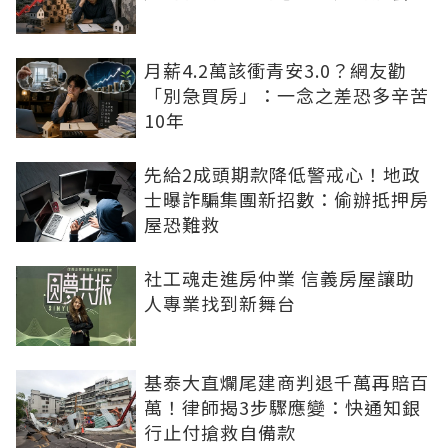
月薪4.2萬該衝青安3.0？網友勸
「別急買房」：一念之差恐多辛苦
10年
先給2成頭期款降低警戒心！地政
士曝詐騙集團新招數：偷辦抵押房
屋恐難救
社工魂走進房仲業 信義房屋讓助
人專業找到新舞台
基泰大直爛尾建商判退千萬再賠百
萬！律師揭3步驟應變：快通知銀
行止付搶救自備款