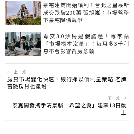
豪宅建商開始讓利！台北之星最新
成交跌破200萬 張旭嵐：市場盤整
下豪宅降價競爭
青安3.0炒房是假議題！專家點
「市場根本沒量」：每月多3千利
息不會影響買房意願
←
上一篇
房貸市場變化快速！銀行採以價制量策略 老牌
壽險房貸也量增
下一篇
→
泰嘉開發攜手清景麟「希望之翼」建案13日動
土