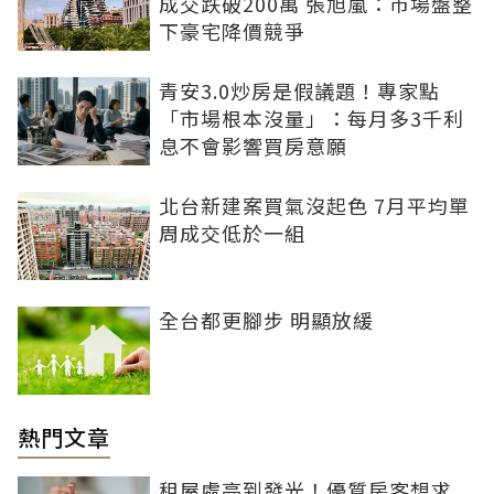
成交跌破200萬 張旭嵐：市場盤整
下豪宅降價競爭
青安3.0炒房是假議題！專家點
「市場根本沒量」：每月多3千利
息不會影響買房意願
北台新建案買氣沒起色 7月平均單
周成交低於一組
全台都更腳步 明顯放緩
熱門文章
租屋處亮到發光！優質房客想求