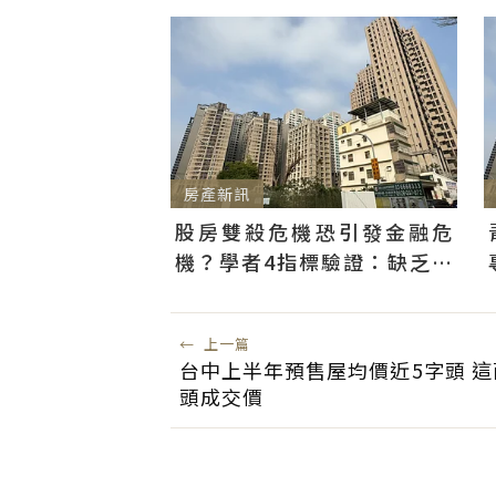
房產新訊
股房雙殺危機恐引發金融危
機？學者4指標驗證：缺乏證
據僅屬風險想像
←
上一篇
台中上半年預售屋均價近5字頭 這
頭成交價