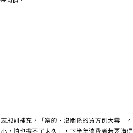
賴志昶則補充，「窮的、沒關係的買方倒大霉」。
就小，怕也撐不了太久」，下半年消費者若要購得