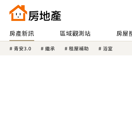
房產新訊
區域觀測站
房屋
青安3.0
繼承
租屋補助
浴室