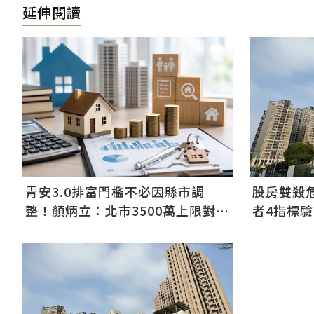
延伸閱讀
青安3.0排富門檻不必因縣市調
股房雙殺
整！顏炳立：北市3500萬上限對整
者4指標
體影響低
想像