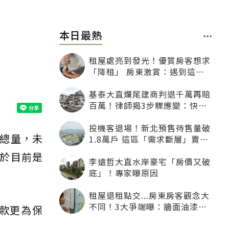
本日最熱
租屋處亮到發光！優質房客想求
「降租」 房東激賞：遇到這種
一定降
基泰大直爛尾建商判退千萬再賠
百萬！律師揭3步驟應變：快通
知銀行止付搶救自備款
投機客退場！新北預售待售量破
總量，未
1.8萬戶 這區「需求斷層」賣壓
最大
於目前是
李遠哲大直水岸豪宅「房價又破
底」！專家曝原因
租屋退租點交...房東房客觀念大
不同！3大爭端曝：牆面油漆、
款更為保
沙發賠償最常鬧翻