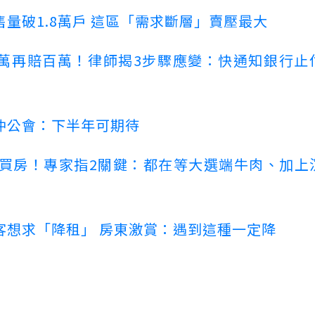
量破1.8萬戶 這區「需求斷層」賣壓最大
萬再賠百萬！律師揭3步驟應變：快通知銀行止
仲公會：下半年可期待
場買房！專家指2關鍵：都在等大選端牛肉、加上
客想求「降租」 房東激賞：遇到這種一定降