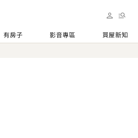
有房子
影音專區
買屋新知