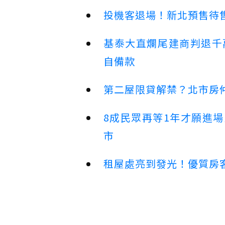
投機客退場！新北預售待售
基泰大直爛尾建商判退千
自備款
第二屋限貸解禁？北市房
8成民眾再等1年才願進
市
租屋處亮到發光！優質房