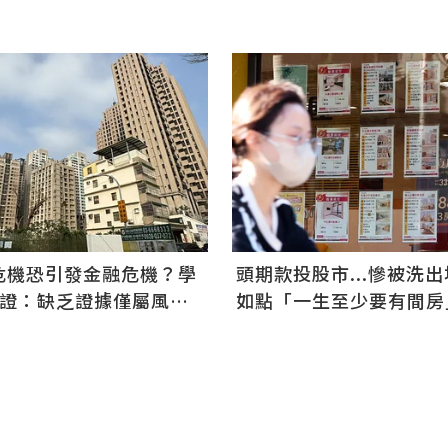
危機恐引發金融危機？學
頭期款投股市...慘被洗
驗證：缺乏證據僅屬風險
如點「一生至少要有間房
弱仍可自住等翻轉