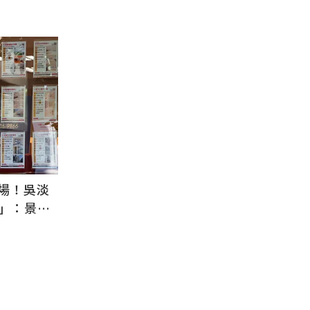
出場！吳淡
」：景氣