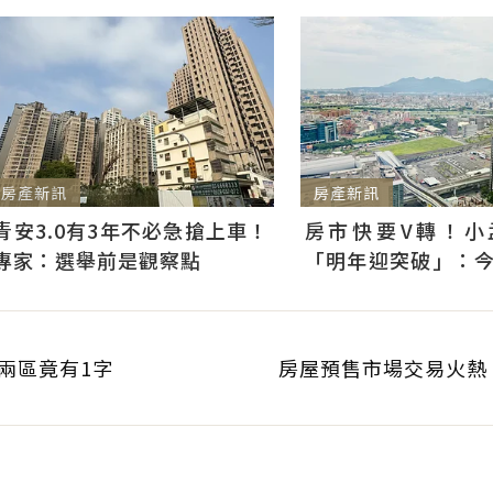
房產新訊
房產新訊
青安3.0有3年不必急搶上車！
房市快要V轉！小
專家：選舉前是觀察點
「明年迎突破」：
是買點...資金僅暫時
兩區竟有1字
房屋預售市場交易火熱