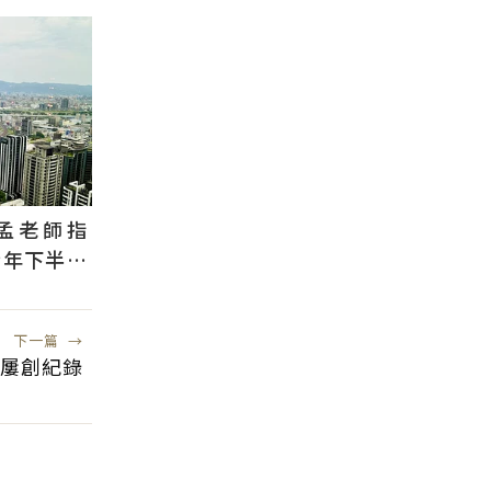
孟老師指
今年下半年
被AI吸走
下一篇
→
 屢創紀錄