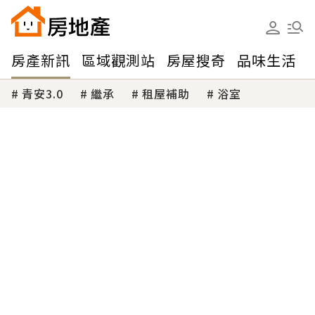
房產新訊
區域觀測站
房屋搜奇
品味生活
青安3.0
繼承
租屋補助
浴室