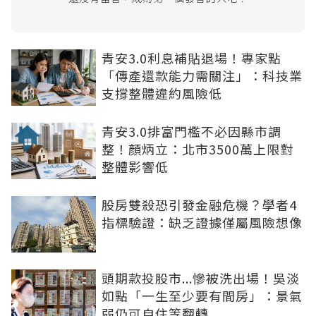
青安3.0利息補貼退場！專家點
「傳產還款能力需關注」：科技業
支撐整體違約風險低
青安3.0排富門檻不必因縣市調
整！顏炳立：北市3500萬上限對
整體影響低
股房雙殺恐引發金融危機？學者4
指標驗證：缺乏證據僅屬風險想像
頭期款投股市...慘被洗出場！吳淡
如點「一生至少要有間房」：景氣
弱仍可自住等翻轉