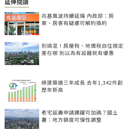
延伸閱讀
兆基風波持續延燒 內政部：房
東、房客有疑慮可解約換約
別搞混！房屋稅、地價稅自住規定
差在哪 別以為有設籍就有優惠
綠建築連三年成長 去年1,342件創
歷年新高
老宅延壽申請踴躍可加碼？國土
署：地方額度可彈性調整