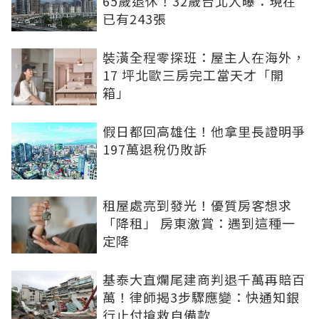
65歲退休！32歲台北人曝：現在
已有243張
裝潢全程零探班：屋主人在海外，
17 坪北歐三房完工當天才「開
箱」
假日都回高雄住！他拿里長證明爭
197萬退稅仍敗訴
租屋處亮到發光！優質房客想求
「降租」 房東激賞：遇到這種一
定降
基泰大直爛尾建商判退千萬再賠百
萬！律師揭3步驟應變：快通知銀
行止付搶救自備款