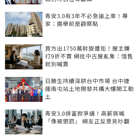
青安3.0有3年不必急搶上車！專
家：選舉前是觀察點
買方出1750萬斡旋遭拒！屋主嫌
打9折不賣 網批中古屋亂象：惜售
就別喊賣
日勝生持續深耕台中市場 台中捷
運南屯站土地開發共構大樓開工動
土
青安3.0排富掀爭議！高薪族喊
「像被懲罰」 網友正反意見吵翻