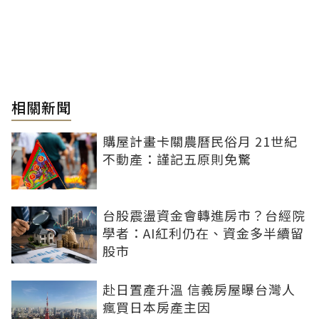
相關新聞
購屋計畫卡關農曆民俗月 21世紀
不動產：謹記五原則免驚
台股震盪資金會轉進房市？台經院
學者：AI紅利仍在、資金多半續留
股市
赴日置產升溫 信義房屋曝台灣人
瘋買日本房產主因