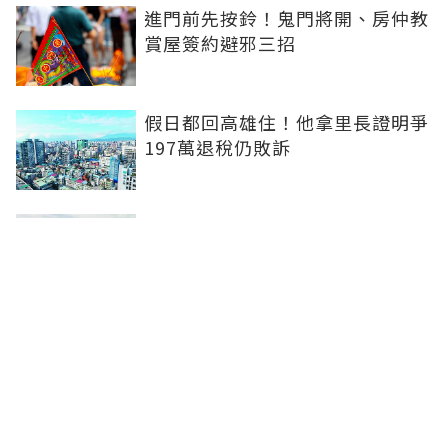
進門前先按鈴！鬼門將開、房仲教
賞屋簽約避邪三招
假日都回高雄住！他拿里長證明爭
197萬退稅仍敗訴
房市快要V轉！小孟老師指「明年
迎突破」：今年下半年是買點...資
金僅暫時被AI吸走
36%境外資金撐日本不動產交易
住宅、飯店及物流躍投資焦點