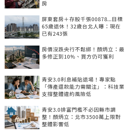
房
屏東套房＋存股千張00878...目標
65歲退休！32歲台北人曝：現在
已有243張
房價沒跌央行不鬆綁！顏炳立：最
多修正到10%、買方仍可獲利
青安3.0利息補貼退場！專家點
「傳產還款能力需關注」：科技業
支撐整體違約風險低
青安3.0排富門檻不必因縣市調
整！顏炳立：北市3500萬上限對
整體影響低