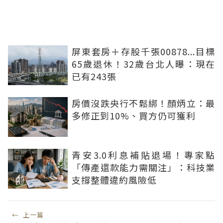
屏東套房＋存股千張00878...目標
65歲退休！32歲台北人曝：現在
已有243張
房價沒跌央行不鬆綁！顏炳立：最
多修正到10%、買方仍可獲利
青安3.0利息補貼退場！專家點
「傳產還款能力需關注」：科技業
支撐整體違約風險低
←
上一篇