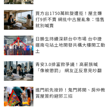
買方出1750萬斡旋遭拒！屋主嫌
打9折不賣 網批中古屋亂象：惜售
就別喊賣
日勝生持續深耕台中市場 台中捷
運南屯站土地開發共構大樓開工動
土
青安3.0排富掀爭議！高薪族喊
「像被懲罰」 網友正反意見吵翻
進門前先按鈴！鬼門將開、房仲教
賞屋簽約避邪三招