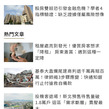
股房雙殺恐引發金融危機？學者4
指標驗證：缺乏證據僅屬風險想像
熱門文章
租屋處亮到發光！優質房客想求
「降租」 房東激賞：遇到這種一
定降
基泰大直爛尾建商判退千萬再賠百
萬！律師揭3步驟應變：快通知銀
行止付搶救自備款
投機客退場！新北預售待售量破
1.8萬戶 這區「需求斷層」賣壓最
大