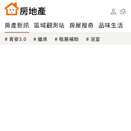
房產新訊
區域觀測站
房屋搜奇
品味生活
青安3.0
繼承
租屋補助
浴室