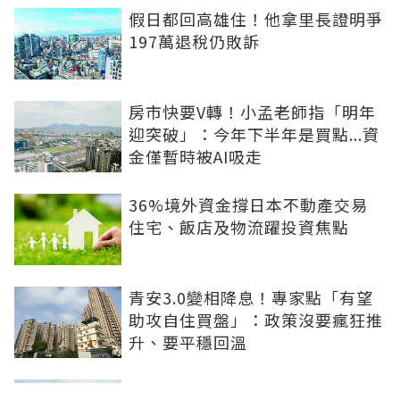
假日都回高雄住！他拿里長證明爭
197萬退稅仍敗訴
房市快要V轉！小孟老師指「明年
迎突破」：今年下半年是買點...資
金僅暫時被AI吸走
36%境外資金撐日本不動產交易
住宅、飯店及物流躍投資焦點
青安3.0變相降息！專家點「有望
助攻自住買盤」：政策沒要瘋狂推
升、要平穩回溫
爸媽出錢買房...最怕被不孝子賣