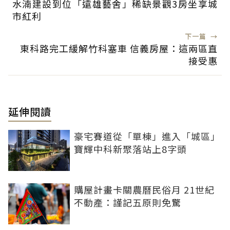
水湳建設到位「遠雄藝舍」稀缺景觀3房坐享城
市紅利
下一篇
→
東科路完工緩解竹科塞車 信義房屋：這兩區直
接受惠
延伸閱讀
豪宅賽道從「單棟」進入「城區」
寶輝中科新聚落站上8字頭
購屋計畫卡關農曆民俗月 21世紀
不動產：謹記五原則免驚