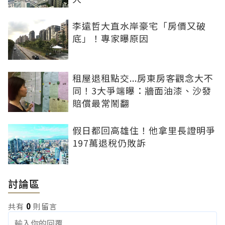
李遠哲大直水岸豪宅「房價又破
底」！專家曝原因
租屋退租點交...房東房客觀念大不
同！3大爭端曝：牆面油漆、沙發
賠償最常鬧翻
假日都回高雄住！他拿里長證明爭
197萬退稅仍敗訴
討論區
共有
0
則留言