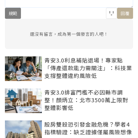
規範
回覆
還沒有留言，成為第一個發言的人吧！
青安3.0利息補貼退場！專家點
「傳產還款能力需關注」：科技業
支撐整體違約風險低
青安3.0排富門檻不必因縣市調
整！顏炳立：北市3500萬上限對
整體影響低
股房雙殺恐引發金融危機？學者4
指標驗證：缺乏證據僅屬風險想像