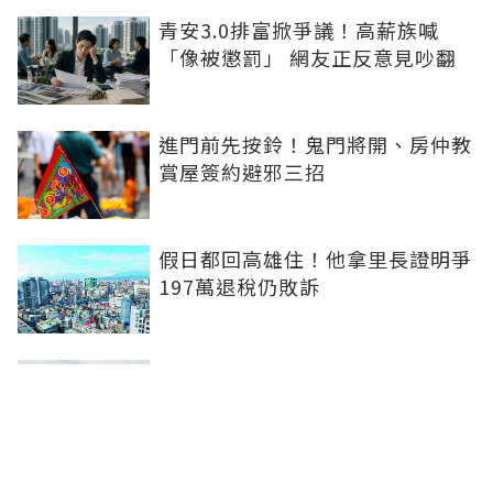
青安3.0排富掀爭議！高薪族喊
「像被懲罰」 網友正反意見吵翻
進門前先按鈴！鬼門將開、房仲教
賞屋簽約避邪三招
假日都回高雄住！他拿里長證明爭
197萬退稅仍敗訴
房市快要V轉！小孟老師指「明年
迎突破」：今年下半年是買點...資
金僅暫時被AI吸走
36%境外資金撐日本不動產交易