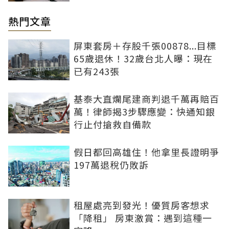
熱門文章
屏東套房＋存股千張00878...目標
65歲退休！32歲台北人曝：現在
已有243張
基泰大直爛尾建商判退千萬再賠百
萬！律師揭3步驟應變：快通知銀
行止付搶救自備款
假日都回高雄住！他拿里長證明爭
197萬退稅仍敗訴
租屋處亮到發光！優質房客想求
「降租」 房東激賞：遇到這種一