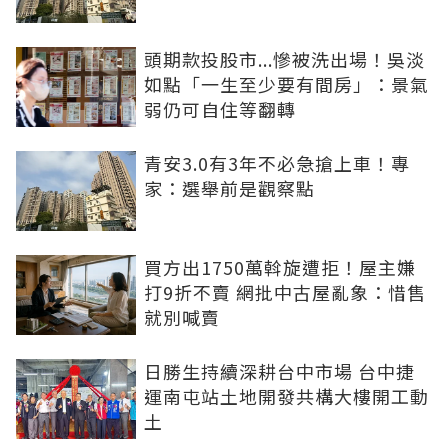
頭期款投股市...慘被洗出場！吳淡
如點「一生至少要有間房」：景氣
弱仍可自住等翻轉
青安3.0有3年不必急搶上車！專
家：選舉前是觀察點
買方出1750萬斡旋遭拒！屋主嫌
打9折不賣 網批中古屋亂象：惜售
就別喊賣
日勝生持續深耕台中市場 台中捷
運南屯站土地開發共構大樓開工動
土