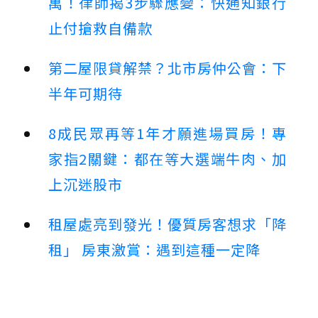
萬！律師揭3步驟應變：快通知銀行
止付搶救自備款
第二屋限貸解禁？北市房仲公會：下
半年可期待
8成民眾再等1年才願進場買房！專
家指2關鍵：都在等大選端牛肉、加
上沉迷股市
租屋處亮到發光！優質房客想求「降
租」 房東激賞：遇到這種一定降