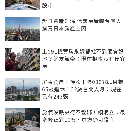
股市
赴日置產升溫 信義房屋曝台灣人
瘋買日本房產主因
上591找買房永遠都找不到便宜好
屋？網友無奈：現在根本沒有便宜
房
屏東套房＋存股千張00878...目標
65歲退休！32歲台北人曝：現在
已有243張
房價沒跌央行不鬆綁！顏炳立：最
多修正到10%、買方仍可獲利