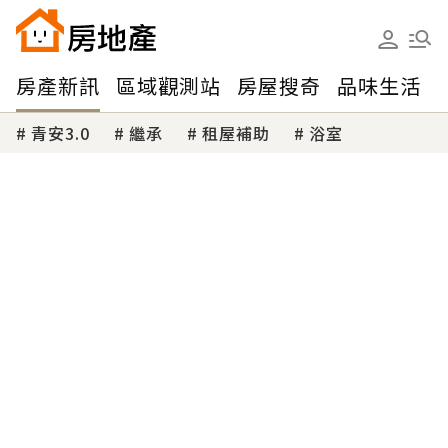
房產新訊
區域觀測站
房屋搜奇
品味生活
青安3.0
繼承
租屋補助
浴室