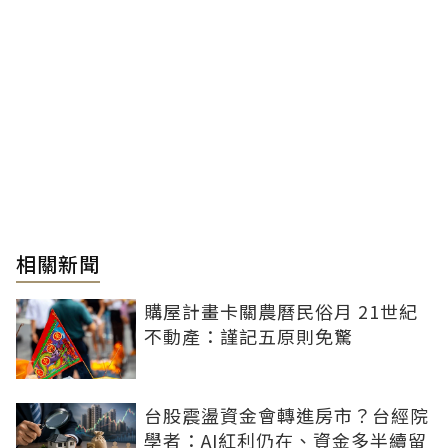
相關新聞
購屋計畫卡關農曆民俗月 21世紀
不動產：謹記五原則免驚
台股震盪資金會轉進房市？台經院
學者：AI紅利仍在、資金多半續留