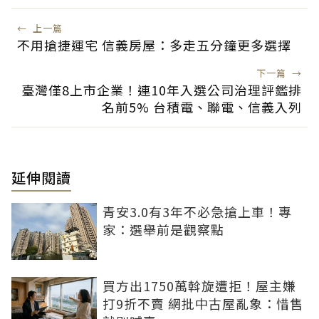
←
上一篇
不用搶捷運宅 信義房屋：多走五分鐘更多選擇
下一篇
→
臺灣僅8上市企業！連10年入選公司治理評鑑排
名前5% 台積電、聯電、信義入列
延伸閱讀
青安3.0有3年不必急搶上車！專
家：選舉前是觀察點
買方出1750萬斡旋遭拒！屋主嫌
打9折不賣 網批中古屋亂象：惜售