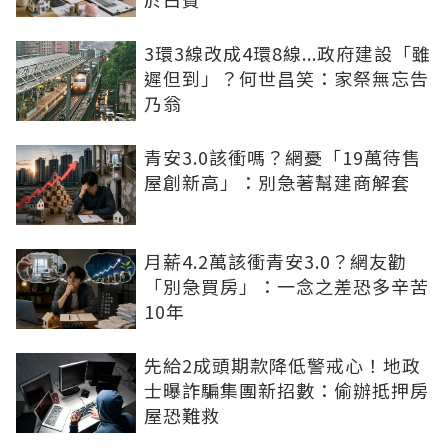
3環3線改成4環8線...政府建設「雖
遲但到」？何世昌笑：家祭無忘告
乃翁
青安3.0該衝嗎？網憂「19萬待售
屋創新高」：別急著幫建商解套
月薪4.2萬該衝青安3.0？網友勸
「別急買房」：一念之差恐多辛苦
10年
先給2成頭期款降低警戒心！地政
士曝詐騙集團新招數：偷辦抵押房
屋恐難救