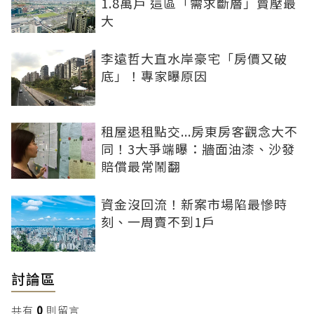
1.8萬戶 這區「需求斷層」賣壓最
大
李遠哲大直水岸豪宅「房價又破
底」！專家曝原因
租屋退租點交...房東房客觀念大不
同！3大爭端曝：牆面油漆、沙發
賠償最常鬧翻
資金沒回流！新案市場陷最慘時
刻、一周賣不到1戶
討論區
共有
0
則留言