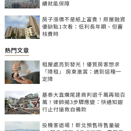
續就能保障
房子漲價不是紙上富貴！原屋融資
優缺點1次看：低利長年期、但審
核費時
熱門文章
租屋處亮到發光！優質房客想求
「降租」 房東激賞：遇到這種一
定降
基泰大直爛尾建商判退千萬再賠百
萬！律師揭3步驟應變：快通知銀
行止付搶救自備款
投機客退場！新北預售待售量破