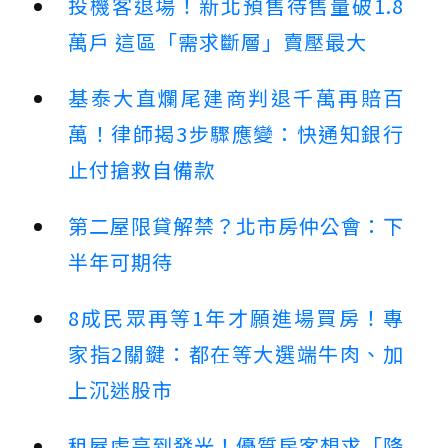
投機客退場！新北預售待售量破1.8
萬戶 這區「需求斷層」賣壓最大
基泰大直爛尾建商判退千萬再賠百
萬！律師揭3步驟應變：快通知銀行
止付搶救自備款
第二屋限貸解禁？北市房仲公會：下
半年可期待
8成民眾再等1年才願進場買房！專
家指2關鍵：都在等大選端牛肉、加
上沉迷股市
租屋處亮到發光！優質房客想求「降