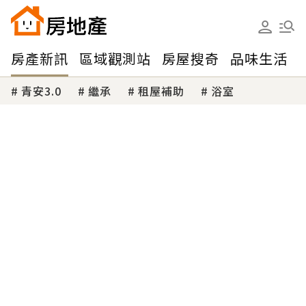
房產新訊
區域觀測站
房屋搜奇
品味生活
青安3.0
繼承
租屋補助
浴室