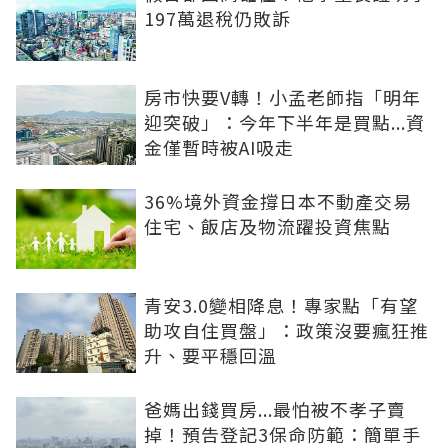
197萬退稅仍敗訴
房市快要V轉！小孟老師指「明年
迎突破」：今年下半年是買點...資
金僅暫時被AI吸走
36%境外資金撐日本不動產交易
住宅、飯店及物流躍投資焦點
青安3.0變相降息！專家點「有望
助攻自住買盤」：政策沒要瘋狂推
升、要平穩回溫
爸媽出錢買房...最怕被不孝子賣
掉！預告登記3保命防範：簡單手