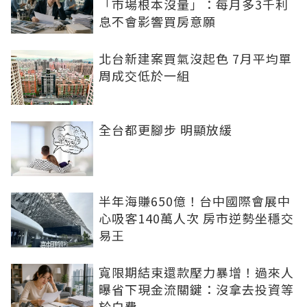
「市場根本沒量」：每月多3千利
息不會影響買房意願
北台新建案買氣沒起色 7月平均單
周成交低於一組
全台都更腳步 明顯放緩
半年海賺650億！台中國際會展中
心吸客140萬人次 房市逆勢坐穩交
易王
寬限期結束還款壓力暴增！過來人
曝省下現金流關鍵：沒拿去投資等
於白費