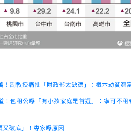
00萬！副教授痛批「財政部太缺德」：根本劫貧濟
道！包租公曝「有小孩家庭是首選」：寧可不租
價又破底」！專家曝原因