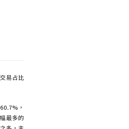
屋交易占比
0.7%，
增幅最多的
成之多，主