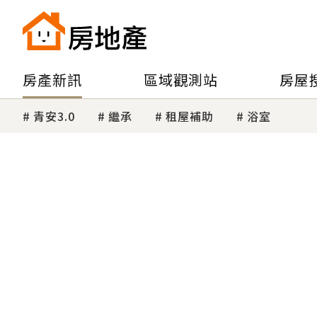
房產新訊
區域觀測站
房屋
青安3.0
繼承
租屋補助
浴室