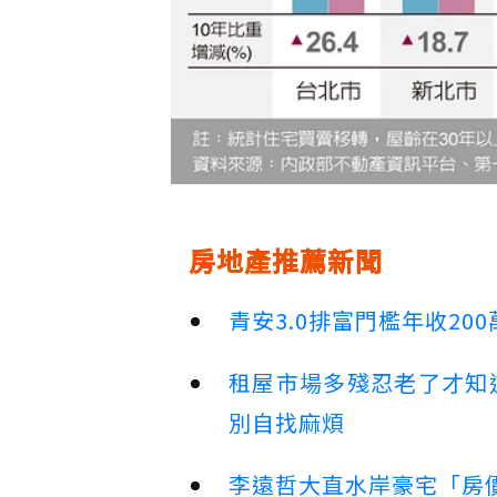
房地產推薦新聞
青安3.0排富門檻年收2
租屋市場多殘忍老了才知
別自找麻煩
李遠哲大直水岸豪宅「房