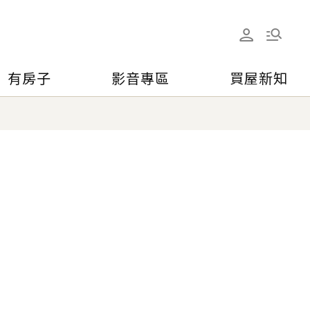
有房子
影音專區
買屋新知