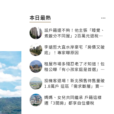
本日最熱
設戶籍還不夠！他主張「睡覺、
煮飯分不同屋」2百萬元退稅照
樣沒了
李遠哲大直水岸豪宅「房價又破
底」！專家曝原因
租屋市場多殘忍老了才知道！包
租公曝「有小孩家庭是首選」：
寧可不租老人也別自找麻煩
投機客退場！新北預售待售量破
1.8萬戶 這區「需求斷層」賣壓
最大
媽媽、女兒共同繼承 戶籍這樣
遷「3間房」都享自住優稅