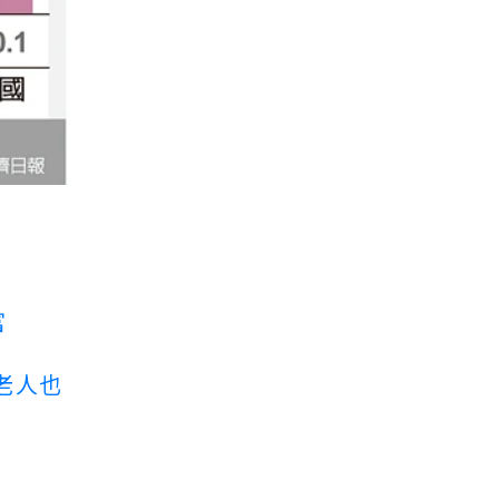
富
老人也