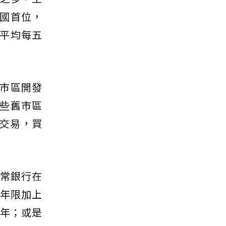
國首位，
平均每五
市區開發
些舊市區
房交易，買
通常銀行在
款年限加上
0年；或是