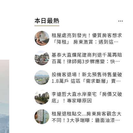
本日最熱
租屋處亮到發光！優質房客想求
「降租」 房東激賞：遇到這種
一定降
基泰大直爛尾建商判退千萬再賠
百萬！律師揭3步驟應變：快通
知銀行止付搶救自備款
投機客退場！新北預售待售量破
1.8萬戶 這區「需求斷層」賣壓
最大
李遠哲大直水岸豪宅「房價又破
底」！專家曝原因
租屋退租點交...房東房客觀念大
不同！3大爭端曝：牆面油漆、
沙發賠償最常鬧翻