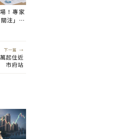
退場！專家
需關注」：
風險低
下一篇
→
9萬起住近
市府站