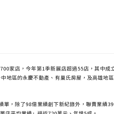
700家店，今年第1季新展店超過55店，其中成
台中地區的永慶不動產、有巢氏房屋，及高雄地
績單，除了98億業績創下新紀錄外，聯賣業績3
單店平均業績」逼近720萬元、年增5成。