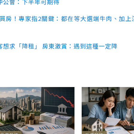
仲公會：下半年可期待
場買房！專家指2關鍵：都在等大選端牛肉、加上
客想求「降租」 房東激賞：遇到這種一定降