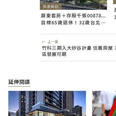
房產新訊
屏東套房＋存股千張00878...
目標65歲退休！32歲台北人
曝：現在已有243張
←
上一篇
竹科三期入大矽谷計畫 信義房屋
區發展可期
延伸閱讀