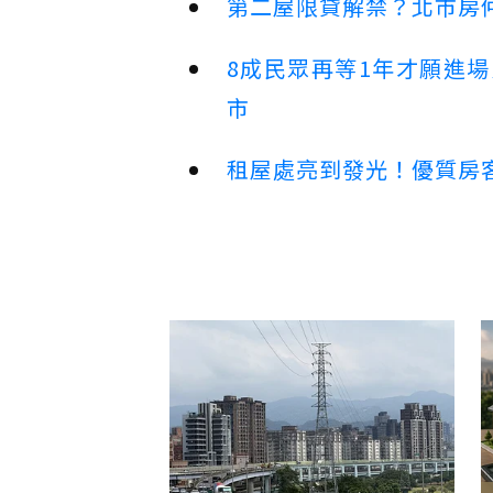
第二屋限貸解禁？北市房
8成民眾再等1年才願進
市
租屋處亮到發光！優質房