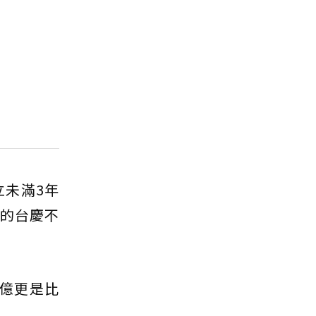
立未滿3年
區的台慶不
9億更是比