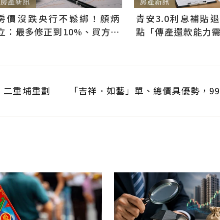
房產新訊
房產新訊
房價沒跌央行不鬆綁！顏炳
青安3.0利息補貼
立：最多修正到10%、買方仍
點「傳產還款能力
可獲利
科技業支撐整體違約
：二重埔重劃
「吉祥．如藝」單、總價具優勢，9