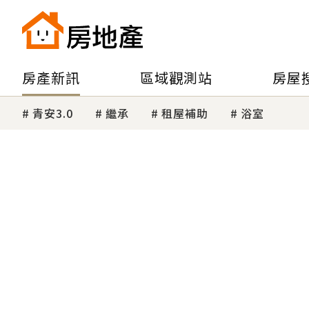
房產新訊
區域觀測站
房屋
青安3.0
繼承
租屋補助
浴室