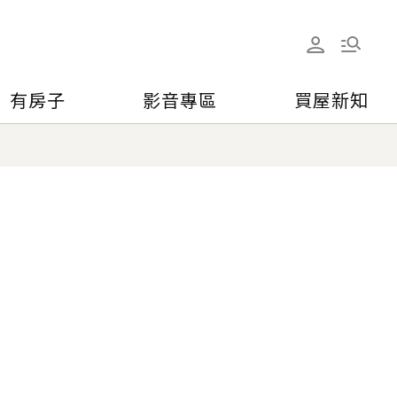
有房子
影音專區
買屋新知