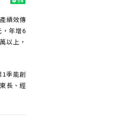
產績效傳
元，年增6
0萬以上，
1季能創
東長、經