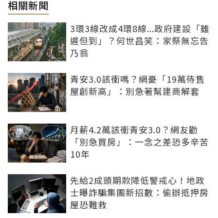
相關新聞
3環3線改成4環8線...政府建設「雖
遲但到」？何世昌笑：家祭無忘告
乃翁
青安3.0該衝嗎？網憂「19萬待售
屋創新高」：別急著幫建商解套
月薪4.2萬該衝青安3.0？網友勸
「別急買房」：一念之差恐多辛苦
10年
先給2成頭期款降低警戒心！地政
士曝詐騙集團新招數：偷辦抵押房
屋恐難救