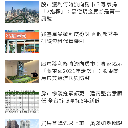
股市獲利何時流向房市？專家揭
「2指標」：豪宅現金買斷是第一
訊號
兆基風暴掀制度檢討 內政部著手
研議包租代管機制
股市獲利終將流向房市！專家揭示
「將重演2021年走勢」：股東變
房東兼顧流動與防禦
房市慘淡拖累都更！建商整合意願
低 全台拆照量探6年新低
買房首購先求上車！吳淡如點關鍵