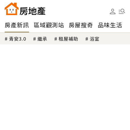
房產新訊
區域觀測站
房屋搜奇
品味生活
青安3.0
繼承
租屋補助
浴室