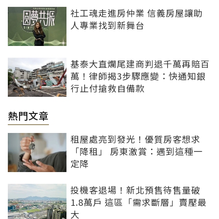
社工魂走進房仲業 信義房屋讓助
人專業找到新舞台
基泰大直爛尾建商判退千萬再賠百
萬！律師揭3步驟應變：快通知銀
行止付搶救自備款
熱門文章
租屋處亮到發光！優質房客想求
「降租」 房東激賞：遇到這種一
定降
投機客退場！新北預售待售量破
1.8萬戶 這區「需求斷層」賣壓最
大