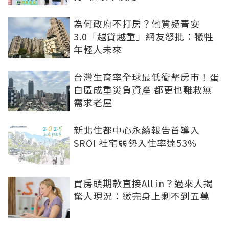
為何政府不打房？他質疑青安
3.0「越貸越重」網友怒批：犧牲
年輕人未來
台灣生育率全球最低衝擊房市！蛋
白區成重災負資產 都更也難救無
需求老屋
新北住都中心永續報告首導入
SROI 社宅弱勢入住率達53%
買房頭期款直接All in？過來人揭
驚人現況：繳完身上剩不到五萬