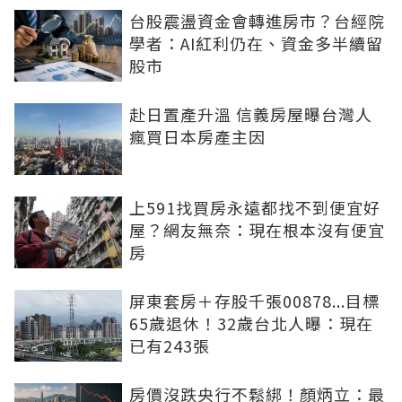
台股震盪資金會轉進房市？台經院
學者：AI紅利仍在、資金多半續留
股市
赴日置產升溫 信義房屋曝台灣人
瘋買日本房產主因
上591找買房永遠都找不到便宜好
屋？網友無奈：現在根本沒有便宜
房
屏東套房＋存股千張00878...目標
65歲退休！32歲台北人曝：現在
已有243張
房價沒跌央行不鬆綁！顏炳立：最