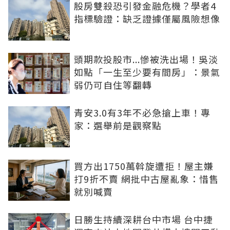
股房雙殺恐引發金融危機？學者4
指標驗證：缺乏證據僅屬風險想像
頭期款投股市...慘被洗出場！吳淡
如點「一生至少要有間房」：景氣
弱仍可自住等翻轉
青安3.0有3年不必急搶上車！專
家：選舉前是觀察點
買方出1750萬斡旋遭拒！屋主嫌
打9折不賣 網批中古屋亂象：惜售
就別喊賣
日勝生持續深耕台中市場 台中捷