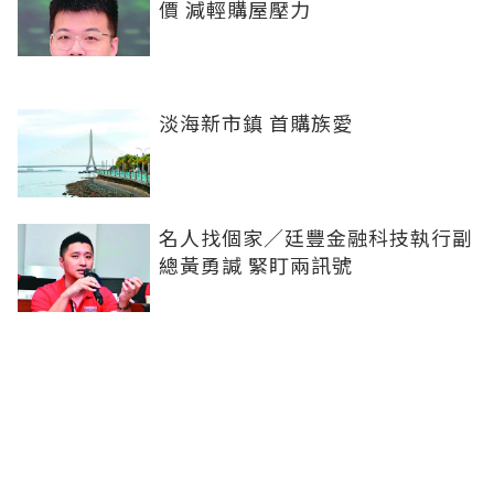
價 減輕購屋壓力
淡海新市鎮 首購族愛
名人找個家／廷豐金融科技執行副
總黃勇諴 緊盯兩訊號