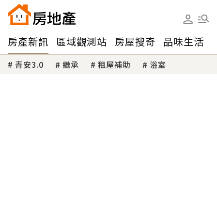
房產新訊
區域觀測站
房屋搜奇
品味生活
青安3.0
繼承
租屋補助
浴室