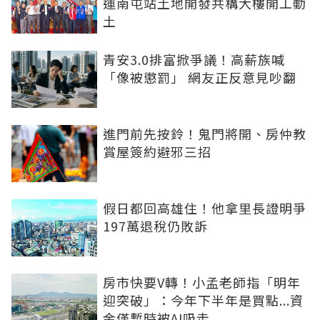
運南屯站土地開發共構大樓開工動
土
青安3.0排富掀爭議！高薪族喊
「像被懲罰」 網友正反意見吵翻
進門前先按鈴！鬼門將開、房仲教
賞屋簽約避邪三招
假日都回高雄住！他拿里長證明爭
197萬退稅仍敗訴
房市快要V轉！小孟老師指「明年
迎突破」：今年下半年是買點...資
金僅暫時被AI吸走