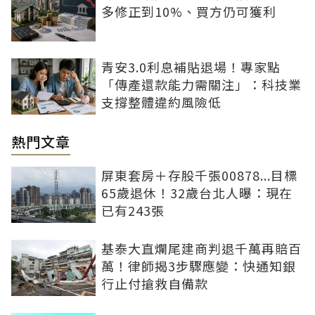
多修正到10%、買方仍可獲利
青安3.0利息補貼退場！專家點
「傳產還款能力需關注」：科技業
支撐整體違約風險低
熱門文章
屏東套房＋存股千張00878...目標
65歲退休！32歲台北人曝：現在
已有243張
基泰大直爛尾建商判退千萬再賠百
萬！律師揭3步驟應變：快通知銀
行止付搶救自備款