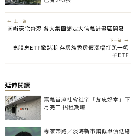
←
上一篇
商辦豪宅齊聚 各大集團鎖定大信義計畫區開發
下一篇
→
高股息ETF掀熱潮 存房族秀房價漲幅打趴一籃
子ETF
延伸閱讀
嘉義首座社會社宅「友忠好室」下
月完工 招租期曝
專家帶路／淡海新市鎮低單價低總