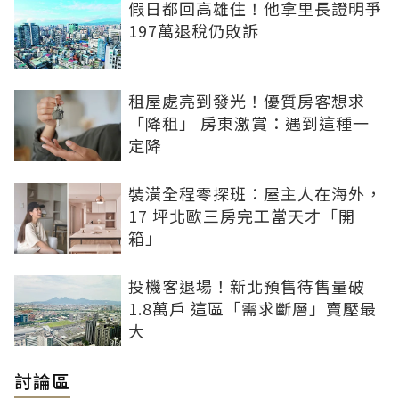
假日都回高雄住！他拿里長證明爭
197萬退稅仍敗訴
租屋處亮到發光！優質房客想求
「降租」 房東激賞：遇到這種一
定降
裝潢全程零探班：屋主人在海外，
17 坪北歐三房完工當天才「開
箱」
投機客退場！新北預售待售量破
1.8萬戶 這區「需求斷層」賣壓最
大
討論區