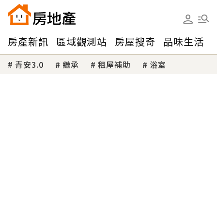
房產新訊
區域觀測站
房屋搜奇
品味生活
青安3.0
繼承
租屋補助
浴室