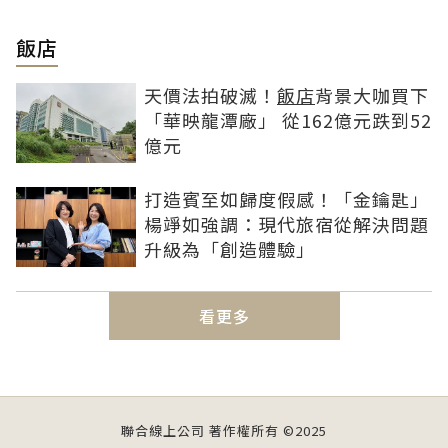
飯店
天價法拍破滅！
飯店
背景大咖買下
「華映龍潭廠」 從162億元跌到52
億元
打造賓至如歸度假感！「金鑰匙」
楊竫如強調：現代旅宿從解決問題
升級為「創造體驗」
看更多
聯合線上公司 著作權所有 ©2025