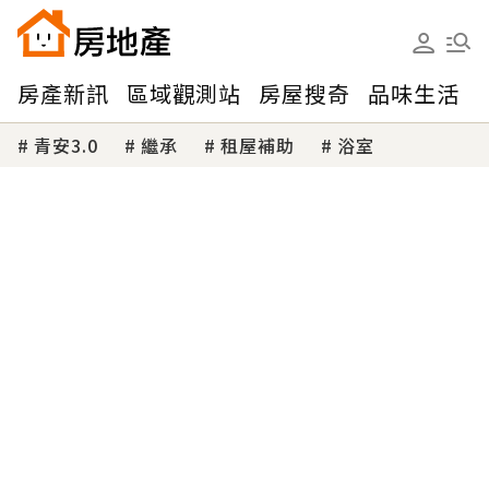
房產新訊
區域觀測站
房屋搜奇
品味生活
青安3.0
繼承
租屋補助
浴室