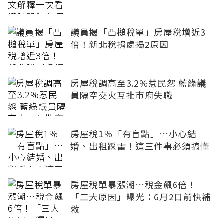
議員揭「凸槌稅單」房屋稅增近3
倍！新北稅捐處揭2原因
房屋稅調高至3.2%惹民怨 藍綠議
員隔空交火互批市府失職
房屋稅1％「有盲點」…小心結
婚、出租踩雷！這三件事必須搞懂
房屋稅單暴漲潮…稅金飆6倍！
「三大原因」曝光：6月2日前快補
救