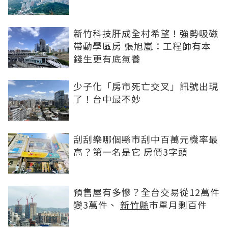
新竹科技肝成全村希望！強勢吸磁
帶動學區房 張旭嵐：工程師有本
錢生更有底氣養
少子化「房市死亡交叉」訊號出現
了！台中最不妙
刮刮樂哪個縣市刮中百萬元機率最
高？第一名是它 房價3字頭
預售屋有多慘？全台交易從12萬件
變3萬件、
新竹縣
市單月剩百件