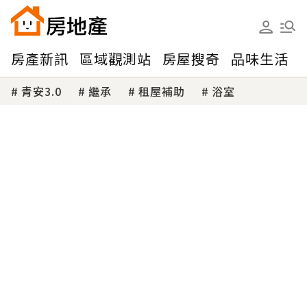
房產新訊
區域觀測站
房屋搜奇
品味生活
青安3.0
繼承
租屋補助
浴室