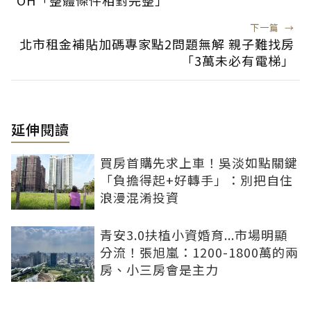
OH「整體條件相對完整」
下一篇
→
北市租金補貼加碼專家點2問題無解 親子難找房
「3萬未必有電梯」
延伸閱讀
買房首購先求上車！吳淡如點關鍵
「負擔得起+好轉手」：別把自住
浪漫混淆投資
青安3.0扶植小資婚育...市場明顯
分流！張旭嵐：1200-1800萬的兩
房、小三房會是主力