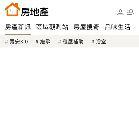
房產新訊
區域觀測站
房屋搜奇
品味生活
青安3.0
繼承
租屋補助
浴室