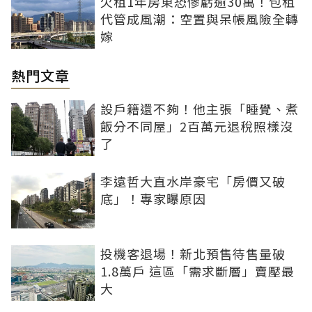
欠租1年房東恐慘虧逾30萬！包租
代管成風潮：空置與呆帳風險全轉
嫁
熱門文章
設戶籍還不夠！他主張「睡覺、煮
飯分不同屋」2百萬元退稅照樣沒
了
李遠哲大直水岸豪宅「房價又破
底」！專家曝原因
投機客退場！新北預售待售量破
1.8萬戶 這區「需求斷層」賣壓最
大