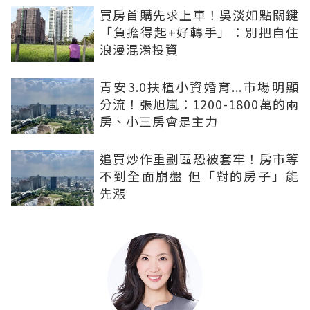
買房首購先求上車！吳淡如點關鍵
「負擔得起+好轉手」：別把自住
浪漫混淆投資
青安3.0扶植小資婚育...市場明顯
分流！張旭嵐：1200-1800萬的兩
房、小三房會是主力
追買炒作重劃區恐被套牢！房市等
不到全面崩盤 但「對的房子」能
先漲