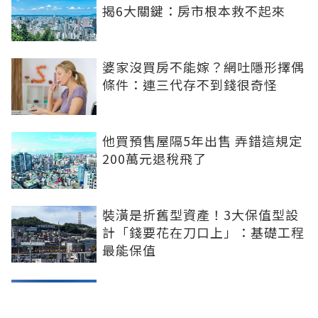
揭6大關鍵：房市根本救不起來
婆家沒買房不能嫁？網吐隱形擇偶
條件：連三代存不到錢很奇怪
他買預售屋隔5年出售 弄錯這規定
200萬元退稅飛了
裝潢是折舊型資產！3大保值型設
計「錢要花在刀口上」：基礎工程
最能保值
第二屋限貸解禁？北市房仲公會：
下半年可期待