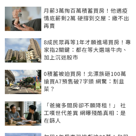
月薪3萬掏百萬積蓄買房！他遇疫
情底薪剩2萬 硬撐到交屋：繳不出
再賣
8成民眾再等1年才願進場買房！專
家指2關鍵：都在等大選端牛肉、
加上沉迷股市
0積蓄被迫買房！北漂族砸100萬
搶買A7預售破7字頭 網驚：割韭
菜？
「爸擁多間房卻不願降租！」 社
工嘆世代差異 網曝殘酷真相：是
在篩人