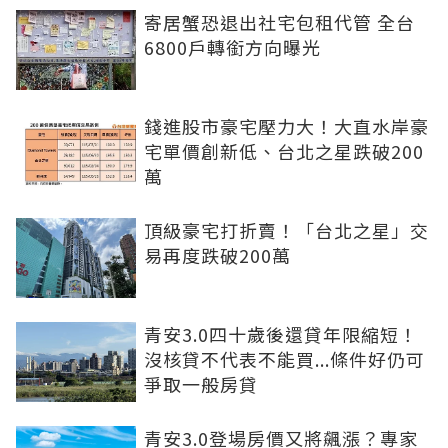
寄居蟹恐退出社宅包租代管 全台
6800戶轉銜方向曝光
錢進股市豪宅壓力大！大直水岸豪
宅單價創新低、台北之星跌破200
萬
頂級豪宅打折賣！「台北之星」交
易再度跌破200萬
青安3.0四十歲後還貸年限縮短！
沒核貸不代表不能買...條件好仍可
爭取一般房貸
青安3.0登場房價又將飆漲？專家