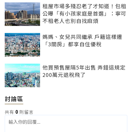
租屋市場多殘忍老了才知道！包租
公曝「有小孩家庭是首選」：寧可
不租老人也別自找麻煩
媽媽、女兒共同繼承 戶籍這樣遷
「3間房」都享自住優稅
他買預售屋隔5年出售 弄錯這規定
200萬元退稅飛了
討論區
共有
0
則留言