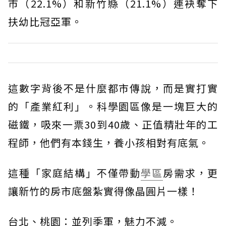
市（22.1%）和新竹縣（21.1%）連袂奪下
扶幼比冠亞軍。
這數字背後不是什麼都市傳說，而是實打實
的「產業紅利」。科學園區像是一塊巨大的
磁鐵，吸來一票30到40歲、正值精壯年的工
程師，他們有本錢生，養小孩相對有底氣。
這種「家庭結構」不僅帶動
學區
房需求，更
讓新竹的房市底盤紮實得像晶圓片一樣！
台北、桃園：並列季軍，魅力不減。