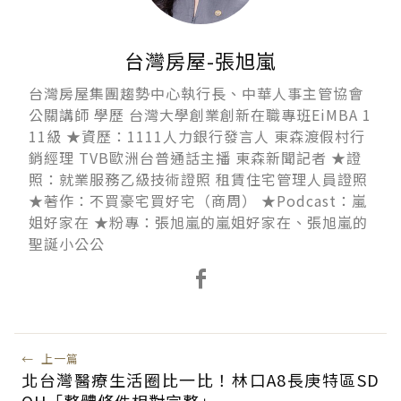
台灣房屋-張旭嵐
台灣房屋集團趨勢中心執行長、中華人事主管協會
公關講師 學歷 台灣大學創業創新在職專班EiMBA 1
11級 ★資歷：1111人力銀行發言人 東森渡假村行
銷經理 TVB歐洲台普通話主播 東森新聞記者 ★證
照：就業服務乙級技術證照 租賃住宅管理人員證照
★著作：不買豪宅買好宅（商周） ★Podcast：嵐
姐好家在 ★粉專：張旭嵐的嵐姐好家在、張旭嵐的
聖誕小公公
←
上一篇
北台灣醫療生活圈比一比！林口A8長庚特區SD