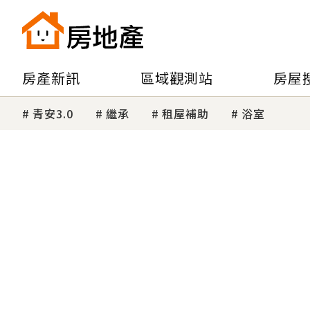
房產新訊
區域觀測站
房屋
青安3.0
繼承
租屋補助
浴室