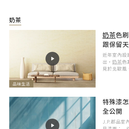
奶茶
奶茶
色刷
跟保留天
近年室內設
出，
奶茶
色
見於北歐風
品味生活
特殊漆怎
全公開
J.P.郡
見漆面：.