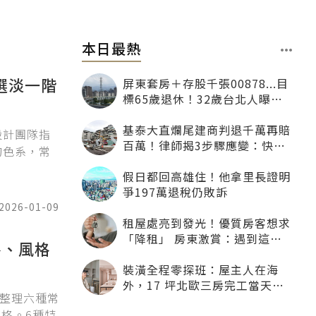
本日最熱
選淡一階
屏東套房＋存股千張00878...目
標65歲退休！32歲台北人曝：
現在已有243張
基泰大直爛尾建商判退千萬再賠
設計團隊指
百萬！律師揭3步驟應變：快通
的色系，常
知銀行止付搶救自備款
假日都回高雄住！他拿里長證明
爭197萬退稅仍敗訴
2026-01-09
租屋處亮到發光！優質房客想求
「降租」 房東激賞：遇到這種
格、風格
一定降
裝潢全程零探班：屋主人在海
外，17 坪北歐三房完工當天才
別整理六種常
「開箱」
風格。6種特