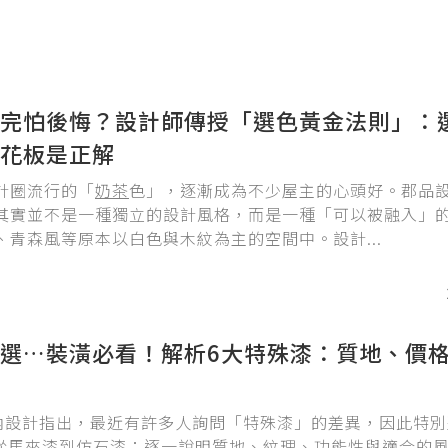
完怕後悔？設計師傳授「選色黃金法則」：
花板是正解
計圈流行的「
奶茶
色」，逐漸成為不少屋主的心頭好。郡品
其實並不是一種獨立的設計風格，而是一種「可以被融入」
、青森風等原本以白色與木紋為主的空間中。設計...
選…裝潢必看！解析6大特殊漆：質地、價
品室內設計指出，最近有許多人詢問「特殊漆」的差異，因此特
..從馬來漆到仿石漆；逐一說明質地、紋理、功能性與適合的