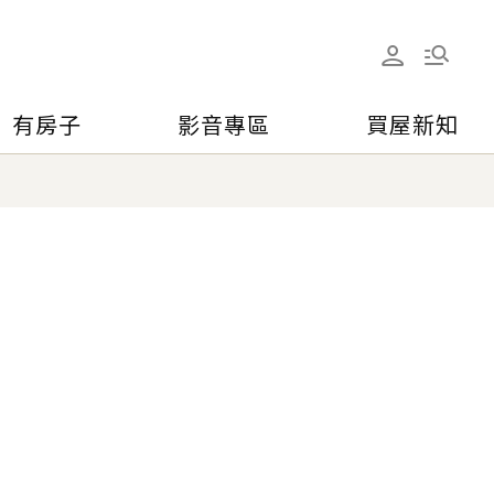
有房子
影音專區
買屋新知